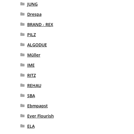
JUNG
Drespa
BRAND - REX
PILZ
ALGODUE
Müller
IME
RITZ
REHAU
SBA
Ebmpapst
Ever Flourish
ELA