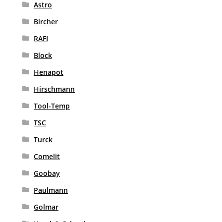
Astro
Bircher
RAFI
Block
Henapot
Hirschmann
Tool-Temp
TSC
Turck
Comelit
Goobay
Paulmann
Golmar