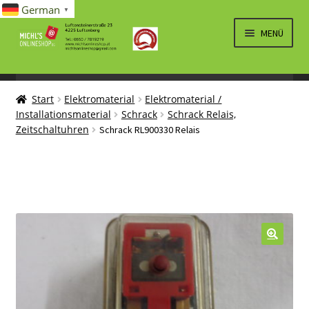
German
▼
Zur
Zum
MENÜ
Navigation
Inhalt
springen
springen
UNTERM
SPIELWAREN/BAUSÄTZE
ÖFFNEN
Start
Elektromaterial
Elektromaterial /
UNTERM
ELEKTRO
Installationsmaterial
Schrack
Schrack Relais,
ÖFFNEN
Zeitschaltuhren
Schrack RL900330 Relais
LÜFTUNG, HEIZUNG, KLIMA
SANITÄR
UNTERM
BRIEFMARKEN
ÖFFNEN
🔍