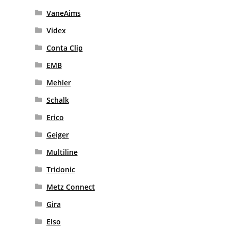
VaneAims
Videx
Conta Clip
EMB
Mehler
Schalk
Erico
Geiger
Multiline
Tridonic
Metz Connect
Gira
Elso