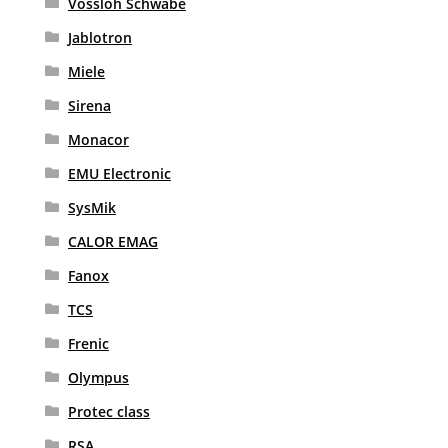
Vossloh Schwabe
Jablotron
Miele
Sirena
Monacor
EMU Electronic
SysMik
CALOR EMAG
Fanox
TCS
Frenic
Olympus
Protec class
RSA