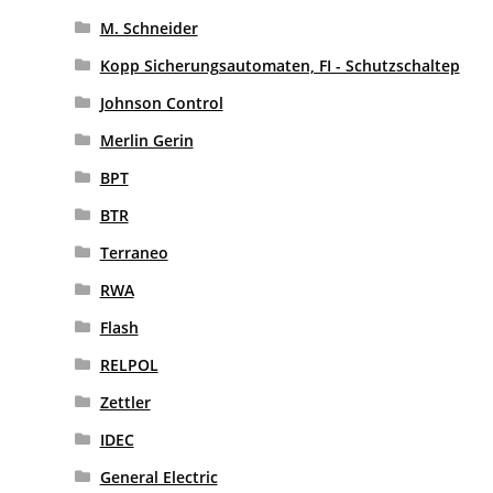
M. Schneider
Kopp Sicherungsautomaten, FI - Schutzschaltep
Johnson Control
Merlin Gerin
BPT
BTR
Terraneo
RWA
Flash
RELPOL
Zettler
IDEC
General Electric