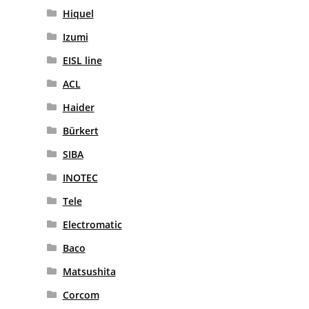
Hiquel
Izumi
EISL line
ACL
Haider
Bürkert
SIBA
INOTEC
Tele
Electromatic
Baco
Matsushita
Corcom