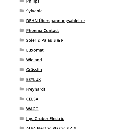
Philips
Sylvania
DEHN Überspannungsableiter
Phoenix Contact
Soler & Palau S & P
Luxomat
Wieland
Grässlin
ESYLUX
Freyhardt
CELSA
WAGO
Ing. Gruber Electric
ALFA Electric Plastic S.A.S