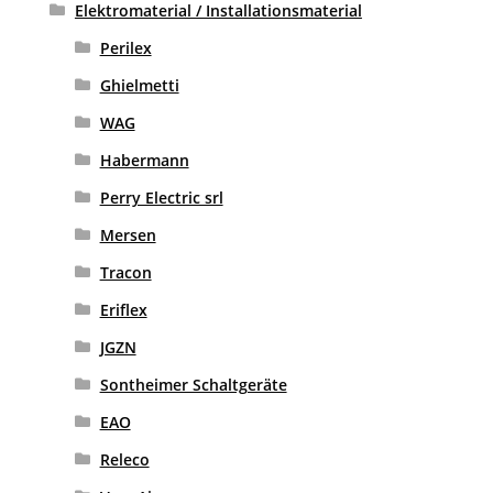
Elektromaterial / Installationsmaterial
Perilex
Ghielmetti
WAG
Habermann
Perry Electric srl
Mersen
Tracon
Eriflex
JGZN
Sontheimer Schaltgeräte
EAO
Releco