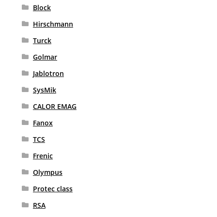
Block
Hirschmann
Turck
Golmar
Jablotron
SysMik
CALOR EMAG
Fanox
TCS
Frenic
Olympus
Protec class
RSA