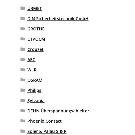
URMET
DIN Sicherheitstechnik GmbH
GROTHE
CTPOCM
Crouzet
AEG
WLR
OSRAM
Philips
Sylvania
DEHN Überspannungsableiter
Phoenix Contact
Soler & Palau S & P