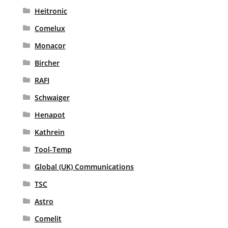
Heitronic
Comelux
Monacor
Bircher
RAFI
Schwaiger
Henapot
Kathrein
Tool-Temp
Global (UK) Communications
TSC
Astro
Comelit