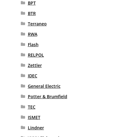
BPT
BTR
Terraneo
RWA
Flash
RELPOL
Zettler
IDEC
General Electric
Potter & Brumfield
TEC
ISMET
Lindner