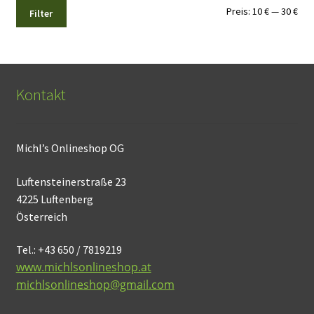
Min.
Max
Preis:
10 €
—
30 €
Filter
Pre
Pre
Kontakt
Michl’s Onlineshop OG
Luftensteinerstraße 23
4225 Luftenberg
Österreich
Tel.: +43 650 / 7819219
www.michlsonlineshop.at
michlsonlineshop@gmail.com