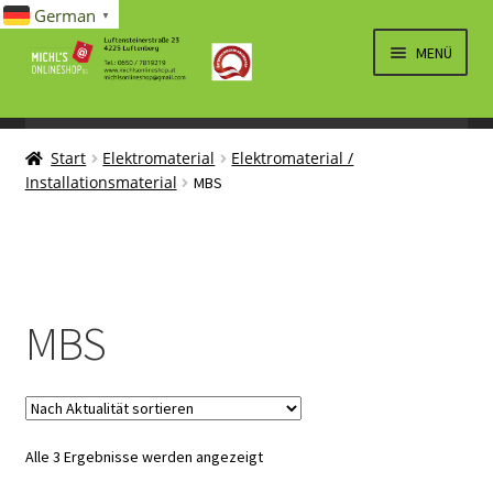
German
▼
Zur
Zum
MENÜ
Navigation
Inhalt
springen
springen
UNTERM
SPIELWAREN/BAUSÄTZE
ÖFFNEN
Start
Elektromaterial
Elektromaterial /
UNTERM
ELEKTRO
Installationsmaterial
MBS
ÖFFNEN
LÜFTUNG, HEIZUNG, KLIMA
SANITÄR
UNTERM
BRIEFMARKEN
MBS
ÖFFNEN
Nach
Alle 3 Ergebnisse werden angezeigt
Aktualität