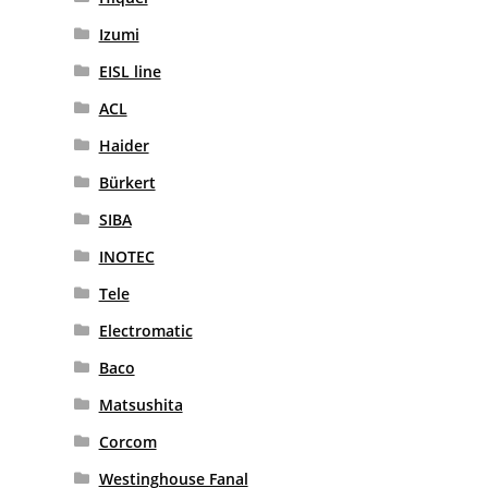
Izumi
EISL line
ACL
Haider
Bürkert
SIBA
INOTEC
Tele
Electromatic
Baco
Matsushita
Corcom
Westinghouse Fanal