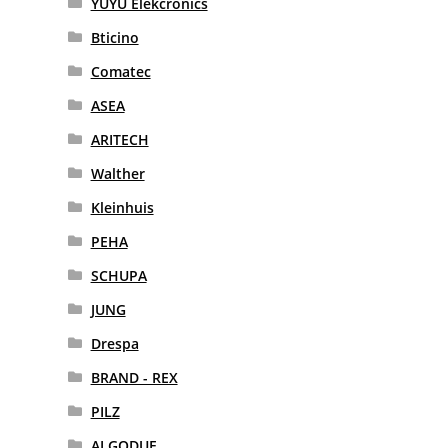
YUYU Elekcronics
Bticino
Comatec
ASEA
ARITECH
Walther
Kleinhuis
PEHA
SCHUPA
JUNG
Drespa
BRAND - REX
PILZ
ALGODUE