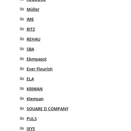
Müller
IME
RITZ
REHAU
SBA
Ebmpapst
Ever Flourish
ELA
KRIWAN
Klemsan
SQUARE D COMPANY
PULS
IXYS