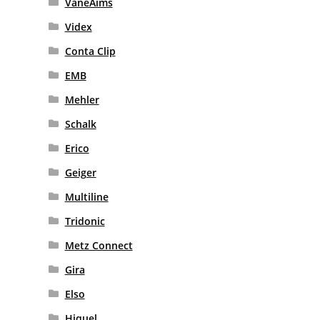
VaneAims
Videx
Conta Clip
EMB
Mehler
Schalk
Erico
Geiger
Multiline
Tridonic
Metz Connect
Gira
Elso
Hiquel