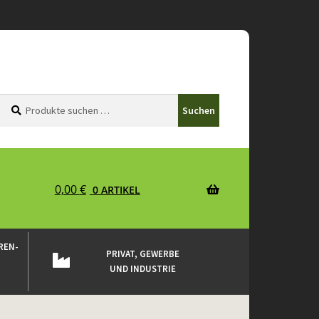
Suchen
Suchen
Suchen
nach:
0,00
€
0 ARTIKEL
REN-
PRIVAT, GEWERBE
UND INDUSTRIE