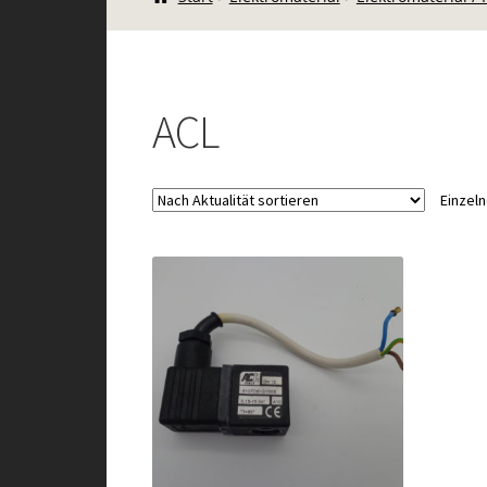
ACL
Einzel