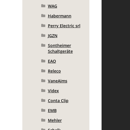
WAG
Habermann
Perry Electric srl
JGZN
Sontheimer
Schaltgeräte
EAO
Releco
VaneAims
Videx
Conta Clip
EMB
Mehler