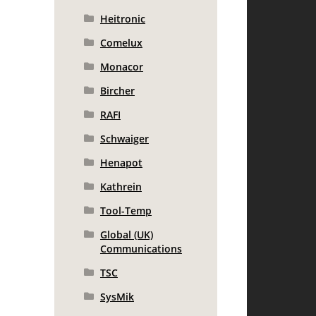
Heitronic
Comelux
Monacor
Bircher
RAFI
Schwaiger
Henapot
Kathrein
Tool-Temp
Global (UK)
Communications
TSC
SysMik