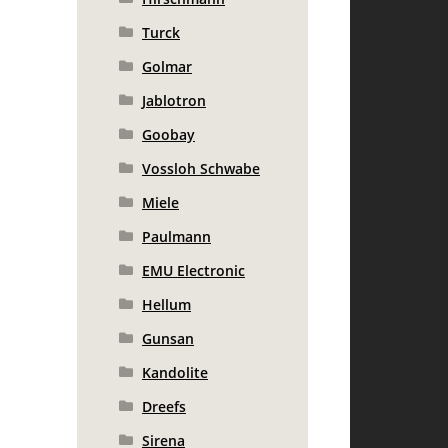
Turck
Golmar
Jablotron
Goobay
Vossloh Schwabe
Miele
Paulmann
EMU Electronic
Hellum
Gunsan
Kandolite
Dreefs
Sirena