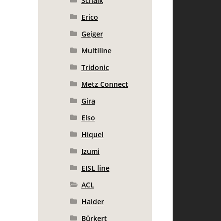
Schalk
Erico
Geiger
Multiline
Tridonic
Metz Connect
Gira
Elso
Hiquel
Izumi
EISL line
ACL
Haider
Bürkert