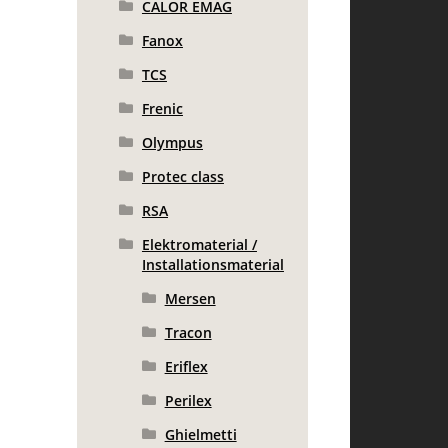
CALOR EMAG
Fanox
TCS
Frenic
Olympus
Protec class
RSA
Elektromaterial /
Installationsmaterial
Mersen
Tracon
Eriflex
Perilex
Ghielmetti