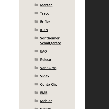
Mersen
Tracon
Eriflex
JGZN
Sontheimer
Schaltgeräte
EAO
Releco
VaneAims
Videx
Conta Clip
EMB
Mehler