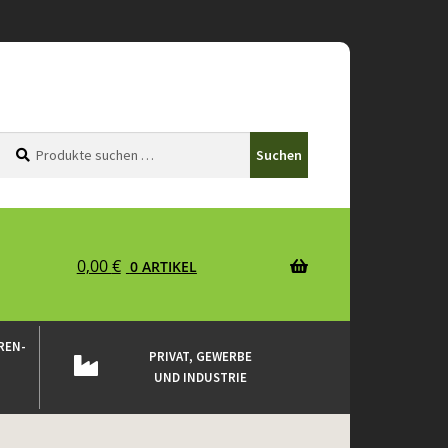
Suchen
Suchen
Suchen
nach:
0,00
€
0 ARTIKEL
REN-
PRIVAT, GEWERBE
UND INDUSTRIE