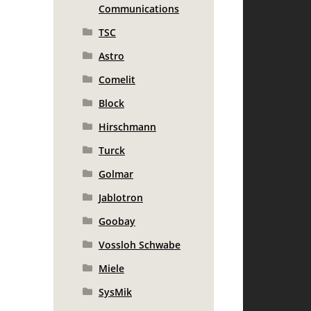
Communications
TSC
Astro
Comelit
Block
Hirschmann
Turck
Golmar
Jablotron
Goobay
Vossloh Schwabe
Miele
SysMik