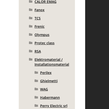
CALOR EMAG
Fanox
TCS
Frenic
Olympus
Protec class
RSA
Elektromaterial /
Installationsmaterial
Perilex
Ghielmetti
WAG
Habermann
Perry Electric srl