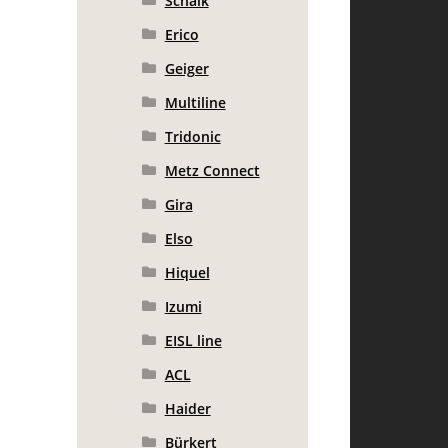
Schalk
Erico
Geiger
Multiline
Tridonic
Metz Connect
Gira
Elso
Hiquel
Izumi
EISL line
ACL
Haider
Bürkert