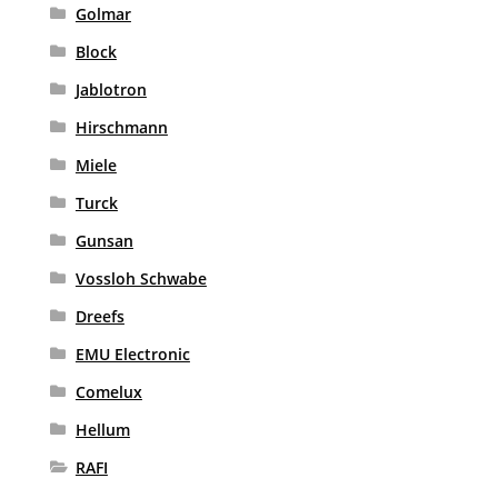
Golmar
Block
Jablotron
Hirschmann
Miele
Turck
Gunsan
Vossloh Schwabe
Dreefs
EMU Electronic
Comelux
Hellum
RAFI