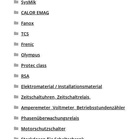
SysMik
CALOR EMAG
Fanox
TCS
Frenic
Olympus
Protec class
RSA
Elektromaterial / Installationsmaterial
Zeitschaltuhren, Zeitschaltrelais,
Amperemeter ,Voltmeter, Betriebsstundenzähler
Phasenüberwachungsrelais
Motorschutzschalter