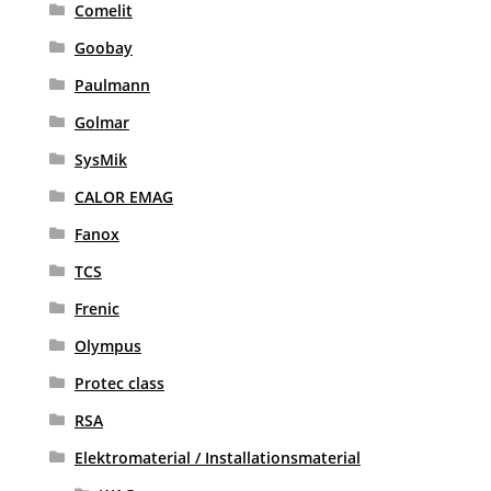
Comelit
Goobay
Paulmann
Golmar
SysMik
CALOR EMAG
Fanox
TCS
Frenic
Olympus
Protec class
RSA
Elektromaterial / Installationsmaterial