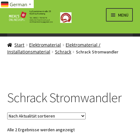
German
▼
Zur
Zum
MENÜ
Navigation
Inhalt
springen
springen
UNTERM
SPIELWAREN/BAUSÄTZE
ÖFFNEN
Start
Elektromaterial
Elektromaterial /
UNTERM
ELEKTRO
Installationsmaterial
Schrack
Schrack Stromwandler
ÖFFNEN
LÜFTUNG, HEIZUNG, KLIMA
SANITÄR
UNTERM
BRIEFMARKEN
Schrack Stromwandler
ÖFFNEN
Nach
Alle 2 Ergebnisse werden angezeigt
Aktualität