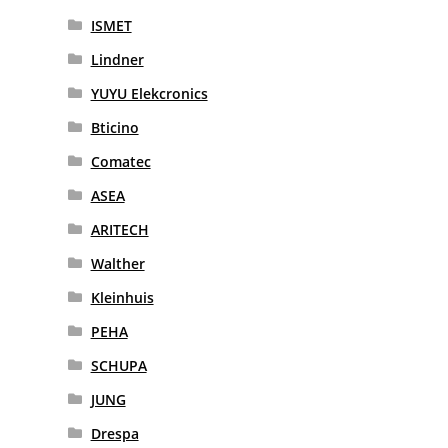
ISMET
Lindner
YUYU Elekcronics
Bticino
Comatec
ASEA
ARITECH
Walther
Kleinhuis
PEHA
SCHUPA
JUNG
Drespa