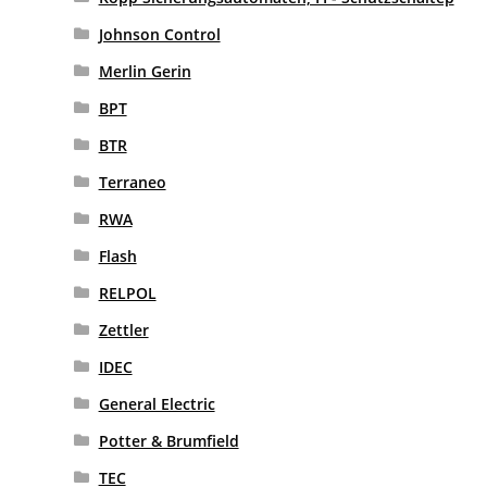
Johnson Control
Merlin Gerin
BPT
BTR
Terraneo
RWA
Flash
RELPOL
Zettler
IDEC
General Electric
Potter & Brumfield
TEC