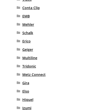
Conta Clip
EMB
Mehler
Schalk
Erico
Geiger
Multiline
Tridonic
Metz Connect
Gira
Elso
Hiquel
Izumi