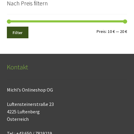
Nach Preis filtern
Min.
Max
Preis:
10 €
—
20 €
Filter
Pre
Pre
Kontakt
Michl’s Onlineshop OG
Luftensteinerstraße 23
4225 Luftenberg
Österreich
Tel.: +43 650 / 7819219