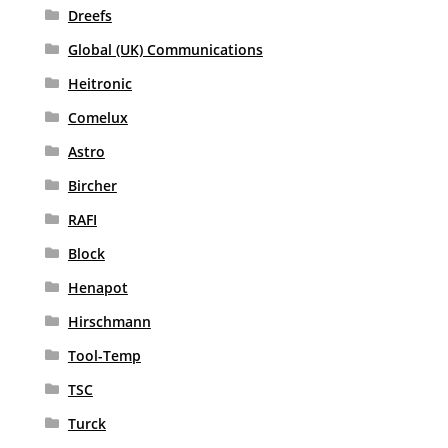
Dreefs
Global (UK) Communications
Heitronic
Comelux
Astro
Bircher
RAFI
Block
Henapot
Hirschmann
Tool-Temp
TSC
Turck