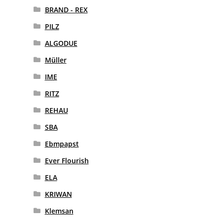
BRAND - REX
PILZ
ALGODUE
Müller
IME
RITZ
REHAU
SBA
Ebmpapst
Ever Flourish
ELA
KRIWAN
Klemsan