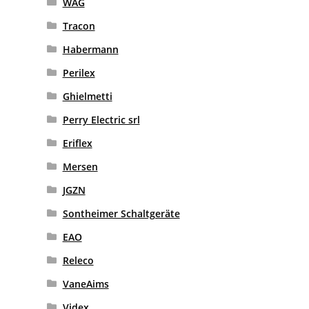
WAG
Tracon
Habermann
Perilex
Ghielmetti
Perry Electric srl
Eriflex
Mersen
JGZN
Sontheimer Schaltgeräte
EAO
Releco
VaneAims
Videx