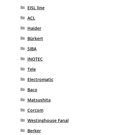
EISL line
ACL
Haider
Bürkert
SIBA
INOTEC
Tele
Electromatic
Baco
Matsushita
Corcom
Westinghouse Fanal
Berker