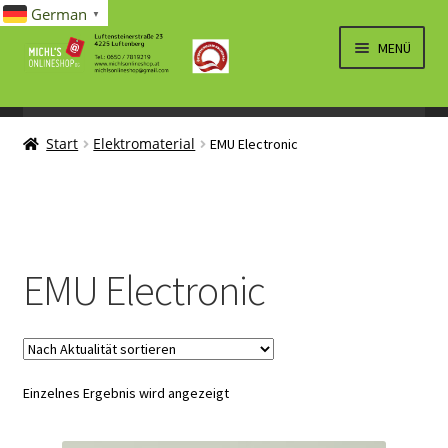
German
▼
Zur
Zum
MENÜ
Navigation
Inhalt
springen
springen
UNTERM
SPIELWAREN/BAUSÄTZE
ÖFFNEN
Start
Elektromaterial
EMU Electronic
UNTERM
ELEKTRO
ÖFFNEN
LÜFTUNG, HEIZUNG, KLIMA
SANITÄR
EMU Electronic
UNTERM
BRIEFMARKEN
ÖFFNEN
Einzelnes Ergebnis wird angezeigt