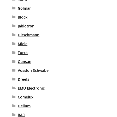
Golmar
Block
Jablotron
Hirschmann
Miele
Turck
Gunsan
Vossloh Schwabe
Dreefs
EMU Electronic
Comelux
Hellum
RAFI