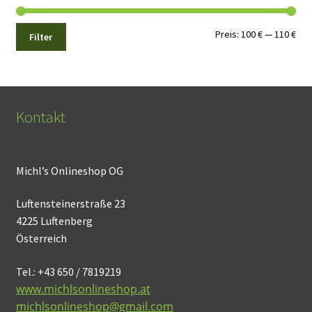
Min.
Max
Preis:
100 €
—
110 €
Filter
Pre
Pre
Kontakt
Michl’s Onlineshop OG
Luftensteinerstraße 23
4225 Luftenberg
Österreich
Tel.: +43 650 / 7819219
www.michlsonlineshop.at
michlsonlineshop@gmail.com