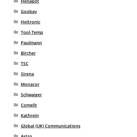
Henapot
Goobay
Heitronic
Tool-Temp
Paulmann
Bircher
TSC
Sirena
Monacor
Schwaiger
Comelit
Kathrein
Global (UK) Communications
Astro