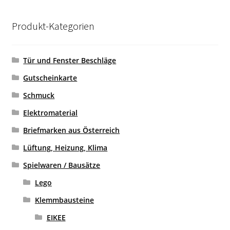
LEIBAO
Produkt-Kategorien
LEIER
Tür und Fenster Beschläge
LOZ
Gutscheinkarte
MEIJI
Schmuck
MORK
Elektromaterial
Briefmarken aus Österreich
MOULD KING
Lüftung, Heizung, Klima
MOYU
Spielwaren / Bausätze
PANGU
Lego
Klemmbausteine
PANLOS
EIKEE
REOBRIX