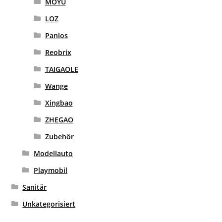
MOYU
LEGO
LOZ
DUPLO
Panlos
Reobrix
PLAYMOBIL
TAIGAOLE
MODELLAUTO
Wange
UNTERM
ELEKTRO
Xingbao
ÖFFNEN
ZHEGAO
LÜFTUNG, HEIZUNG, KLIMA
Zubehör
SANITÄR
Modellauto
UNTERM
BRIEFMARKEN
Playmobil
ÖFFNEN
Sanitär
Unkategorisiert