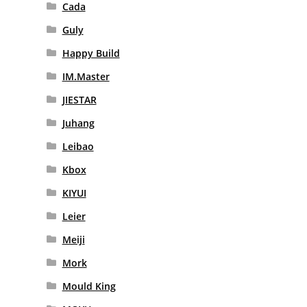
Cada
Guly
SEMBO
Happy Build
SUPER 18K
IM.Master
TAIGAOLE
JIESTAR
Juhang
WANGE
Leibao
WINNER BRICKS
Kbox
XINGBAO
KIYUI
Leier
ZHEGAO
Meiji
ZUBEHÖR
Mork
ANDERE HERSTELLER
Mould King