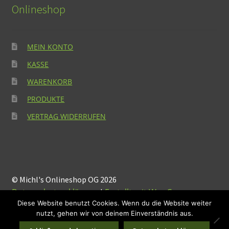
Onlineshop
MEIN KONTO
KASSE
WARENKORB
PRODUKTE
VERTRAG WIDERRUFEN
© Michl's Onlineshop OG 2026
Datenschutzerklärung
Erstellt mit WooCommerce
.
Diese Website benutzt Cookies. Wenn du die Website weiter
nutzt, gehen wir von deinem Einverständnis aus.
Suchen
Suchen
0