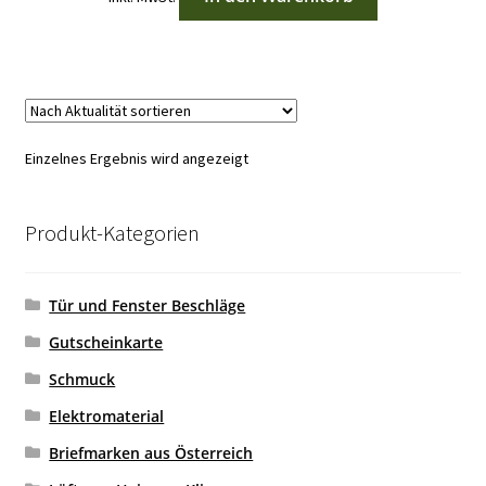
SEMBO
SUPER 18K
TAIGAOLE
Einzelnes Ergebnis wird angezeigt
WANGE
Produkt-Kategorien
WINNER BRICKS
XINGBAO
Tür und Fenster Beschläge
Gutscheinkarte
ZHEGAO
Schmuck
ZUBEHÖR
Elektromaterial
ANDERE HERSTELLER
Briefmarken aus Österreich