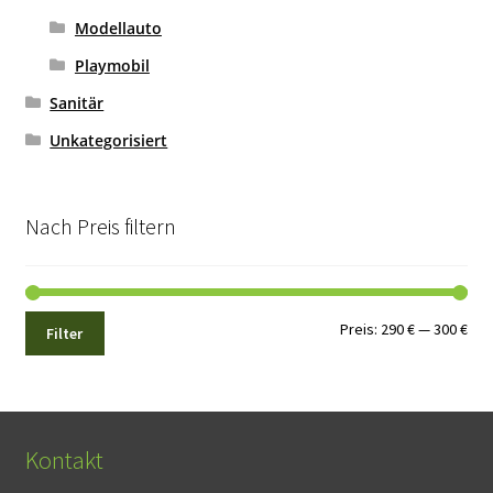
Modellauto
Playmobil
Sanitär
Unkategorisiert
Nach Preis filtern
Min.
Max
Preis:
290 €
—
300 €
Filter
Pre
Pre
Kontakt