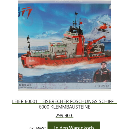
LEIBAO
LEIER
LOZ
MEIJI
MORK
MOULD KING
MOYU
LEIER 60001 – EISBRECHER FOSCHUNGS SCHIFF –
PANGU
6000 KLEMMBAUSTEINE
299,90
€
PANLOS
In den Warenkorb
inkl. MwSt.
REOBRIX