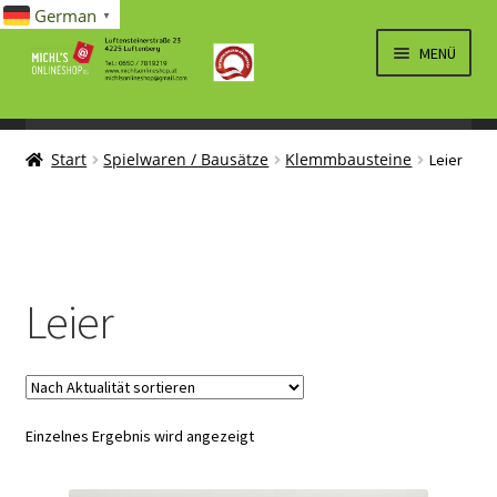
German
▼
Zur
Zum
MENÜ
Navigation
Inhalt
springen
springen
UNTERM
SPIELWAREN/BAUSÄTZE
ÖFFNEN
Start
Spielwaren / Bausätze
Klemmbausteine
Leier
UNTERM
KLEMMBAUSTEINE
ÖFFNEN
GULY
IM.MASTER
Leier
JIESTAR
JUHANG
KBOX
Einzelnes Ergebnis wird angezeigt
KIYUI