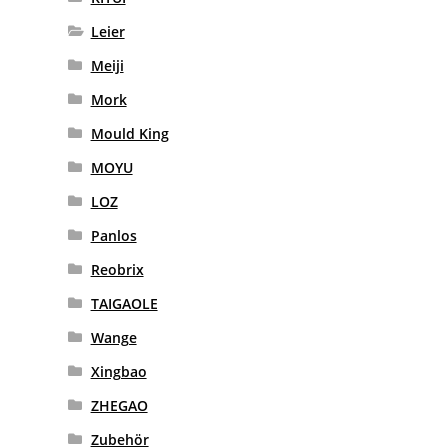
Leier
Meiji
Mork
Mould King
MOYU
LOZ
Panlos
Reobrix
TAIGAOLE
Wange
Xingbao
ZHEGAO
Zubehör