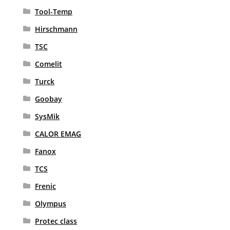
Tool-Temp
Hirschmann
TSC
Comelit
Turck
Goobay
SysMik
CALOR EMAG
Fanox
TCS
Frenic
Olympus
Protec class