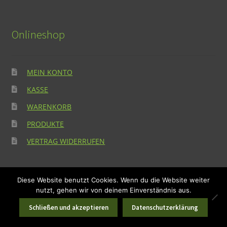
Onlineshop
MEIN KONTO
KASSE
WARENKORB
PRODUKTE
VERTRAG WIDERRUFEN
Diese Website benutzt Cookies. Wenn du die Website weiter
nutzt, gehen wir von deinem Einverständnis aus.
Suchen
Suchen
© Michl's Onlineshop OG 2026
0
Schließen und akzeptieren
Datenschutzerklärung
nach:
Datenschutzerklärung
Erstellt mit WooCommerce
.
Suchen