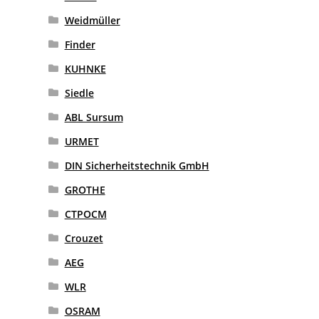
Weidmüller
Finder
KUHNKE
Siedle
ABL Sursum
URMET
DIN Sicherheitstechnik GmbH
GROTHE
CTPOCM
Crouzet
AEG
WLR
OSRAM