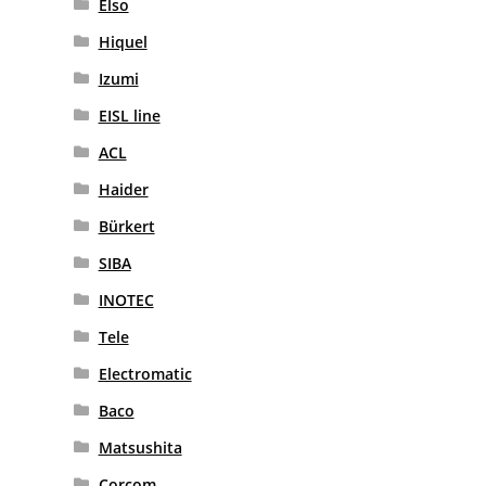
Elso
Hiquel
Izumi
EISL line
ACL
Haider
Bürkert
SIBA
INOTEC
Tele
Electromatic
Baco
Matsushita
Corcom