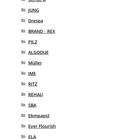
JUNG
Drespa
BRAND - REX
PILZ
ALGODUE
Müller
IME
RITZ
REHAU
SBA
Ebmpapst
Ever Flourish
ELA