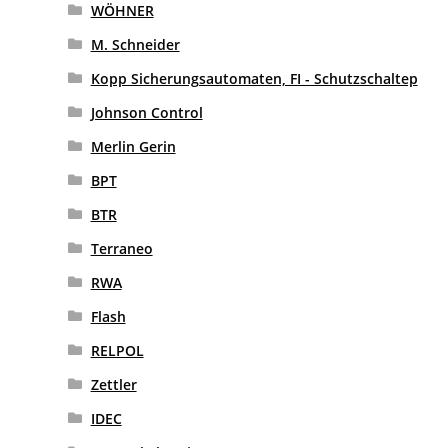
WÖHNER
M. Schneider
Kopp Sicherungsautomaten, FI - Schutzschaltep
Johnson Control
Merlin Gerin
BPT
BTR
Terraneo
RWA
Flash
RELPOL
Zettler
IDEC