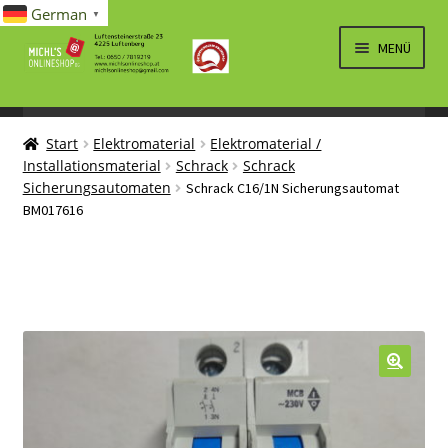
German
▼
Zur
Zum
MENÜ
Navigation
Inhalt
springen
springen
UNTERM
SPIELWAREN/BAUSÄTZE
ÖFFNEN
Start
Elektromaterial
Elektromaterial /
UNTERM
ELEKTRO
Installationsmaterial
Schrack
Schrack
ÖFFNEN
Sicherungsautomaten
Schrack C16/1N Sicherungsautomat
LÜFTUNG, HEIZUNG, KLIMA
BM017616
SANITÄR
UNTERM
BRIEFMARKEN
ÖFFNEN
🔍