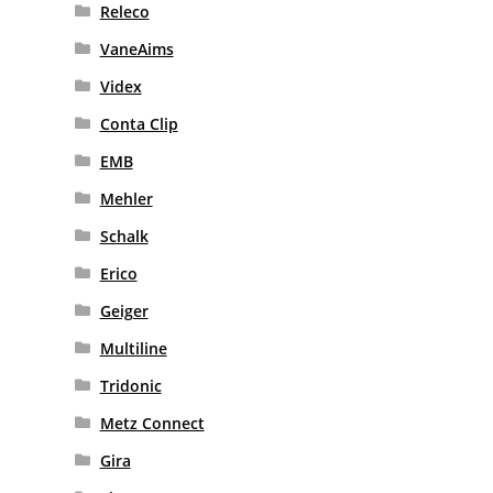
Releco
VaneAims
Videx
Conta Clip
EMB
Mehler
Schalk
Erico
Geiger
Multiline
Tridonic
Metz Connect
Gira