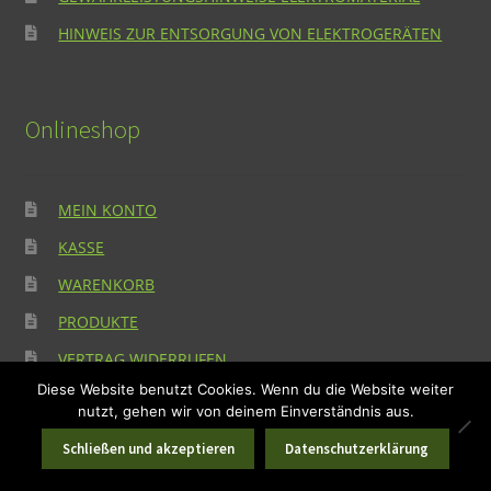
HINWEIS ZUR ENTSORGUNG VON ELEKTROGERÄTEN
Onlineshop
MEIN KONTO
KASSE
WARENKORB
PRODUKTE
VERTRAG WIDERRUFEN
Diese Website benutzt Cookies. Wenn du die Website weiter
nutzt, gehen wir von deinem Einverständnis aus.
Suchen
Suchen
0
Schließen und akzeptieren
Datenschutzerklärung
nach:
Suchen