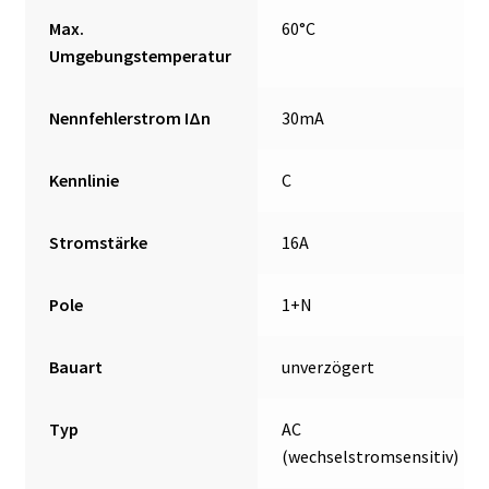
Max.
60°C
Umgebungstemperatur
Nennfehlerstrom IΔn
30mA
Kennlinie
C
Stromstärke
16A
Pole
1+N
Bauart
unverzögert
Typ
AC
(wechselstromsensitiv)