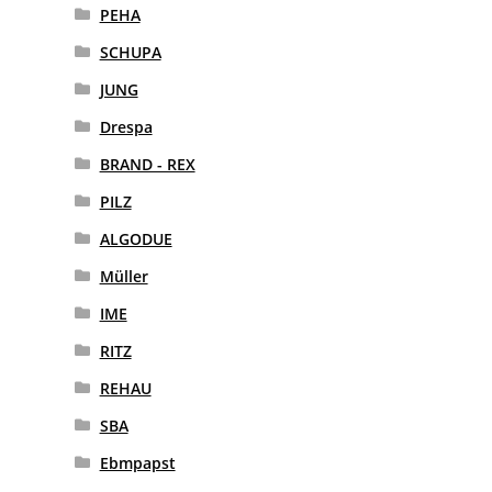
PEHA
SCHUPA
JUNG
Drespa
BRAND - REX
PILZ
ALGODUE
Müller
IME
RITZ
REHAU
SBA
Ebmpapst