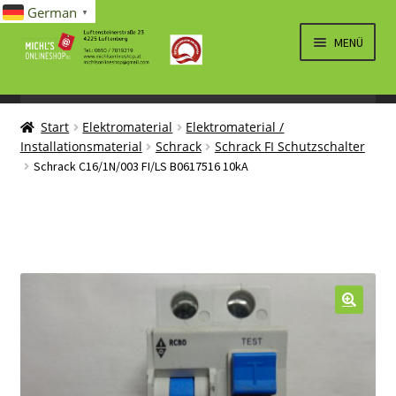
German
▼
Zur
Zum
MENÜ
Navigation
Inhalt
springen
springen
UNTERM
SPIELWAREN/BAUSÄTZE
ÖFFNEN
Start
Elektromaterial
Elektromaterial /
UNTERM
ELEKTRO
Installationsmaterial
Schrack
Schrack FI Schutzschalter
ÖFFNEN
Schrack C16/1N/003 FI/LS B0617516 10kA
LÜFTUNG, HEIZUNG, KLIMA
SANITÄR
UNTERM
BRIEFMARKEN
ÖFFNEN
🔍