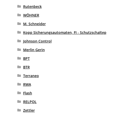
Rutenbeck
WÖHNER
M. Schneider
Kopp Sicherungsautomaten, FI - Schutzschaltep
Johnson Control
Merlin Gerin
BPT
BTR
Terraneo
RWA
Flash
RELPOL
Zettler