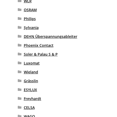
WLR
OSRAM
Philips
Sylvania
DEHN Überspannungsableiter
Phoenix Contact
Soler & Palau S & P
Luxomat
Wieland
Grässlin
ESYLUX
Freyhardt
CELSA
WAGO