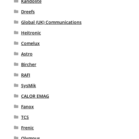
Kandolite
Dreefs
Global (UK) Communications
Heitronic
Comelux
Astro
Bircher
RAFI
SysMik
CALOR EMAG
Fanox
TCS
Frenic
Olympus