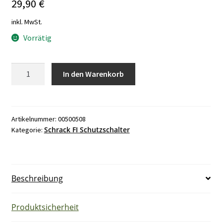
29,90
€
inkl. MwSt.
Vorrätig
Schrack
In den Warenkorb
C16/1N/003
FI/LS
B0617516
10kA
Artikelnummer:
00500508
Schrack FI Schutzschalter
Kategorie:
Menge
Beschreibung
Produktsicherheit