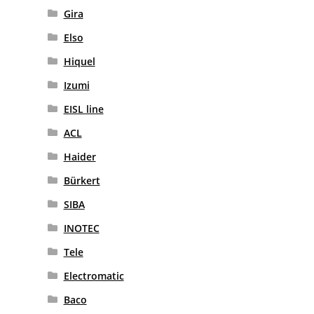
Gira
Elso
Hiquel
Izumi
EISL line
ACL
Haider
Bürkert
SIBA
INOTEC
Tele
Electromatic
Baco