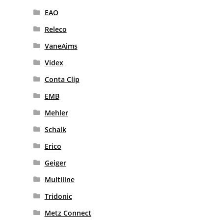
EAO
Releco
VaneAims
Videx
Conta Clip
EMB
Mehler
Schalk
Erico
Geiger
Multiline
Tridonic
Metz Connect