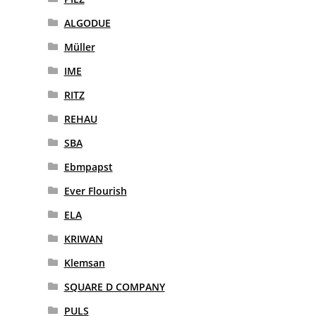
ALGODUE
Müller
IME
RITZ
REHAU
SBA
Ebmpapst
Ever Flourish
ELA
KRIWAN
Klemsan
SQUARE D COMPANY
PULS