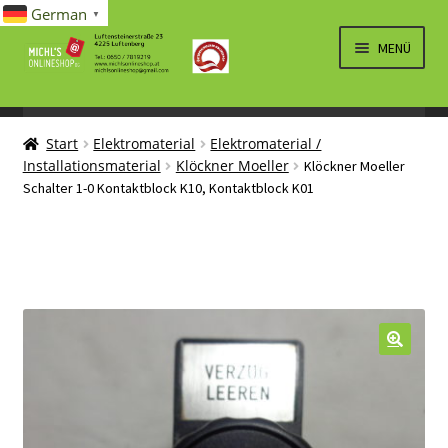
German
▼
Zur
Zum
MENÜ
Navigation
Inhalt
springen
springen
UNTERM
SPIELWAREN/BAUSÄTZE
ÖFFNEN
Start
Elektromaterial
Elektromaterial /
UNTERM
ELEKTRO
Installationsmaterial
Klöckner Moeller
Klöckner Moeller
ÖFFNEN
Schalter 1-0 Kontaktblock K10, Kontaktblock K01
LÜFTUNG, HEIZUNG, KLIMA
SANITÄR
UNTERM
BRIEFMARKEN
ÖFFNEN
🔍