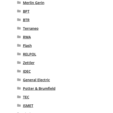
Merlin Gerin
BPT
BTR
Terraneo
RWA
Flash
RELPOL
Zettler
IDEC
General Electric
Potter & Brumfield
TEC
ISMET