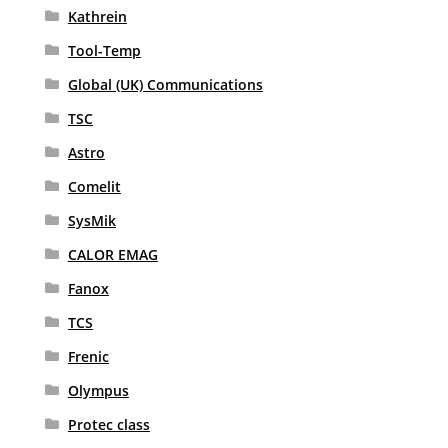
Kathrein
Tool-Temp
Global (UK) Communications
TSC
Astro
Comelit
SysMik
CALOR EMAG
Fanox
TCS
Frenic
Olympus
Protec class