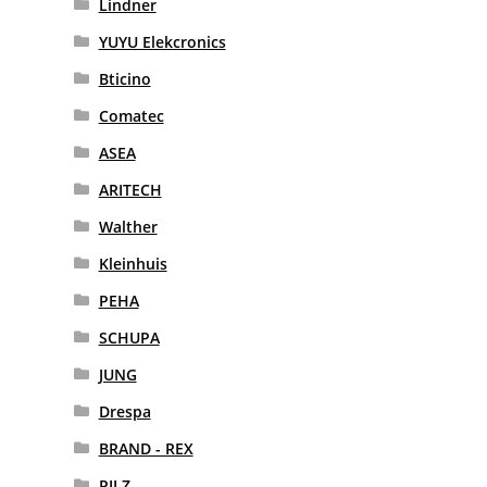
Lindner
YUYU Elekcronics
Bticino
Comatec
ASEA
ARITECH
Walther
Kleinhuis
PEHA
SCHUPA
JUNG
Drespa
BRAND - REX
PILZ