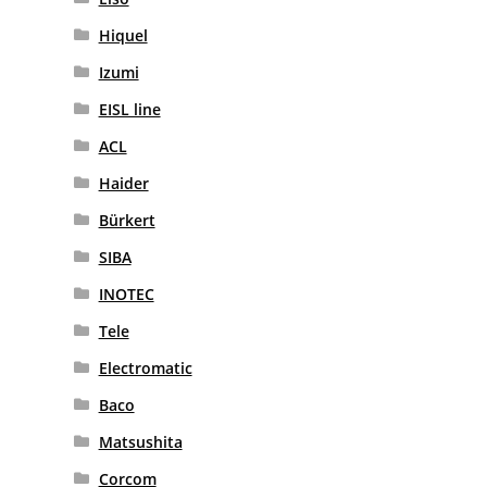
Hiquel
Izumi
EISL line
ACL
Haider
Bürkert
SIBA
INOTEC
Tele
Electromatic
Baco
Matsushita
Corcom