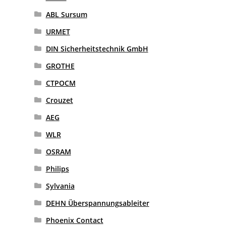
ABL Sursum
URMET
DIN Sicherheitstechnik GmbH
GROTHE
CTPOCM
Crouzet
AEG
WLR
OSRAM
Philips
Sylvania
DEHN Überspannungsableiter
Phoenix Contact