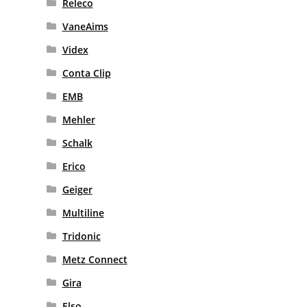
Releco
VaneAims
Videx
Conta Clip
EMB
Mehler
Schalk
Erico
Geiger
Multiline
Tridonic
Metz Connect
Gira
Elso