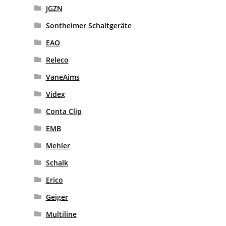
JGZN
Sontheimer Schaltgeräte
EAO
Releco
VaneAims
Videx
Conta Clip
EMB
Mehler
Schalk
Erico
Geiger
Multiline