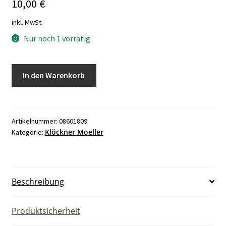
10,00
€
inkl. MwSt.
Nur noch 1 vorrätig
Klöckner
In den Warenkorb
Moeller
TO
-
1
Artikelnummer:
08601809
Klöckner Moeller
Kategorie:
-
15331
Ein
Taster
Beschreibung
1
-
0
Produktsicherheit
Menge