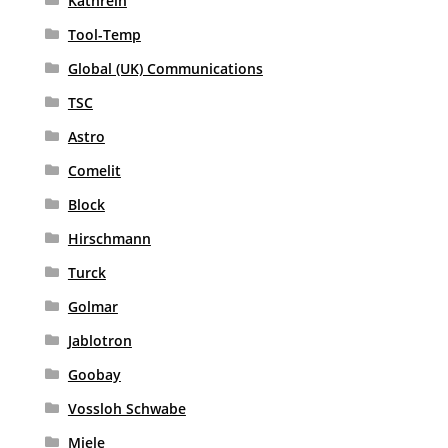
Kathrein
Tool-Temp
Global (UK) Communications
TSC
Astro
Comelit
Block
Hirschmann
Turck
Golmar
Jablotron
Goobay
Vossloh Schwabe
Miele