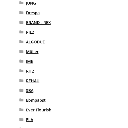
JUNG
Drespa
BRAND - REX
PILZ
ALGODUE
Müller
IME
RITZ
REHAU
SBA
Ebmpapst
Ever Flourish
ELA