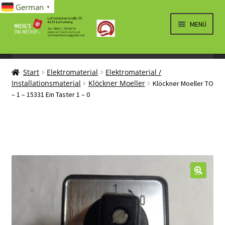
German
▼
Zur
Zum
MENÜ
Navigation
Inhalt
springen
springen
UNTERM
SPIELWAREN/BAUSÄTZE
ÖFFNEN
Start
Elektromaterial
Elektromaterial /
UNTERM
ELEKTRO
Installationsmaterial
Klöckner Moeller
Klöckner Moeller TO
ÖFFNEN
– 1 – 15331 Ein Taster 1 – 0
LÜFTUNG, HEIZUNG, KLIMA
SANITÄR
UNTERM
BRIEFMARKEN
ÖFFNEN
🔍