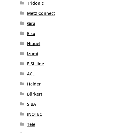
Tridonic
Metz Connect
Gira
Elso
Hiquel
Izumi
EISL line
ACL
Haider
Bürkert
SIBA
INOTEC
Tele