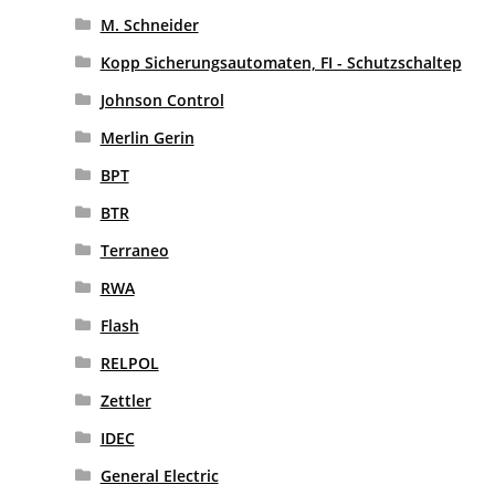
M. Schneider
Kopp Sicherungsautomaten, FI - Schutzschaltep
Johnson Control
Merlin Gerin
BPT
BTR
Terraneo
RWA
Flash
RELPOL
Zettler
IDEC
General Electric