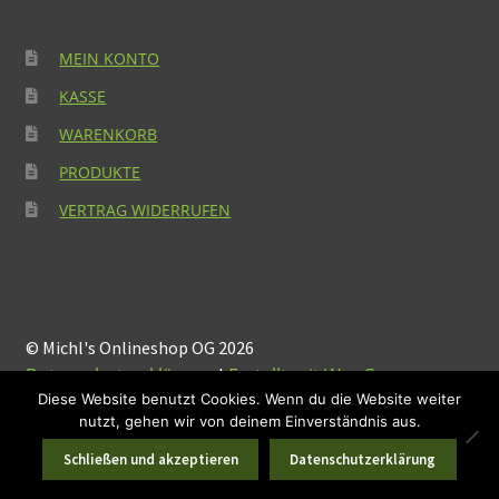
MEIN KONTO
KASSE
WARENKORB
PRODUKTE
VERTRAG WIDERRUFEN
© Michl's Onlineshop OG 2026
Datenschutzerklärung
Erstellt mit WooCommerce
.
Diese Website benutzt Cookies. Wenn du die Website weiter
nutzt, gehen wir von deinem Einverständnis aus.
Suchen
Suchen
0
Schließen und akzeptieren
Datenschutzerklärung
nach: