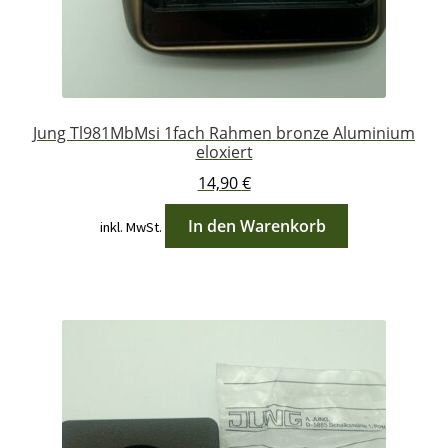
Jung Tl981MbMsi 1fach Rahmen bronze Aluminium
eloxiert
14,90
€
In den Warenkorb
inkl. MwSt.