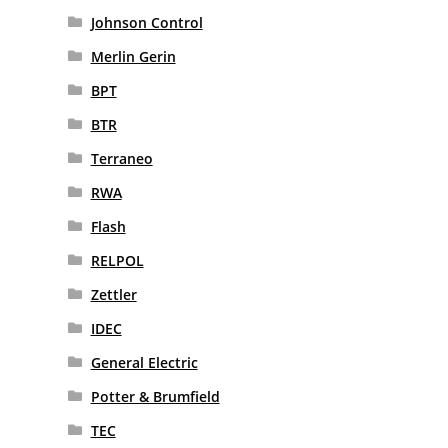
Johnson Control
Merlin Gerin
BPT
BTR
Terraneo
RWA
Flash
RELPOL
Zettler
IDEC
General Electric
Potter & Brumfield
TEC