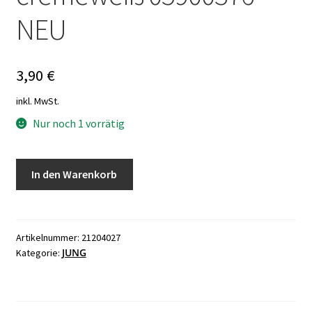
NEU
3,90
€
inkl. MwSt.
Nur noch 1 vorrätig
Jung
In den Warenkorb
LS990
Wippe
mit
Rahmenhalter
Artikelnummer:
21204027
JUNG
Kategorie:
cremeweiß
05900376
NEU
Menge