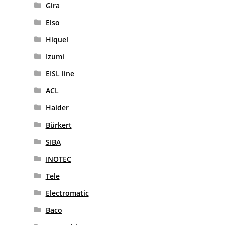
Gira
Elso
Hiquel
Izumi
EISL line
ACL
Haider
Bürkert
SIBA
INOTEC
Tele
Electromatic
Baco