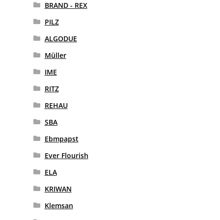
BRAND - REX
PILZ
ALGODUE
Müller
IME
RITZ
REHAU
SBA
Ebmpapst
Ever Flourish
ELA
KRIWAN
Klemsan