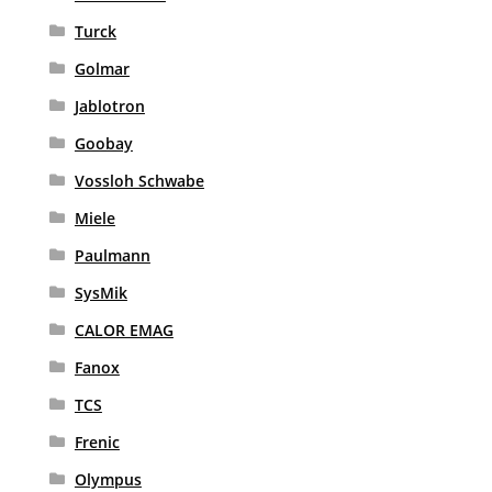
Turck
Golmar
Jablotron
Goobay
Vossloh Schwabe
Miele
Paulmann
SysMik
CALOR EMAG
Fanox
TCS
Frenic
Olympus