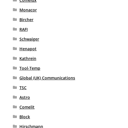
Comelux
Monacor
Bircher
RAFI
Schwaiger
Henapot
Kathrein
Tool-Temp
Global (UK) Communications
TSC
Astro
Comelit
Block
Hirschmann