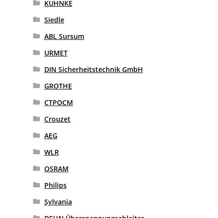
KUHNKE
Siedle
ABL Sursum
URMET
DIN Sicherheitstechnik GmbH
GROTHE
CTPOCM
Crouzet
AEG
WLR
OSRAM
Philips
Sylvania