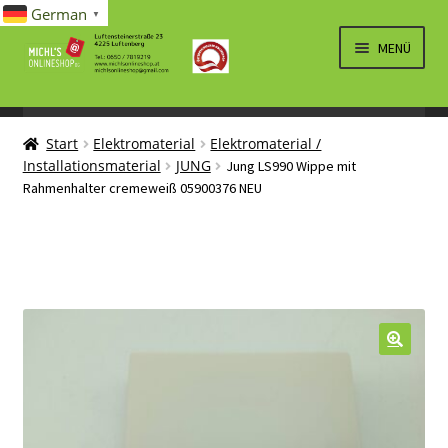
German
▼
Zur
Zum
MENÜ
Navigation
Inhalt
springen
springen
UNTERM
SPIELWAREN/BAUSÄTZE
ÖFFNEN
Start
Elektromaterial
Elektromaterial /
UNTERM
ELEKTRO
Installationsmaterial
JUNG
Jung LS990 Wippe mit
ÖFFNEN
Rahmenhalter cremeweiß 05900376 NEU
LÜFTUNG, HEIZUNG, KLIMA
SANITÄR
UNTERM
BRIEFMARKEN
ÖFFNEN
🔍