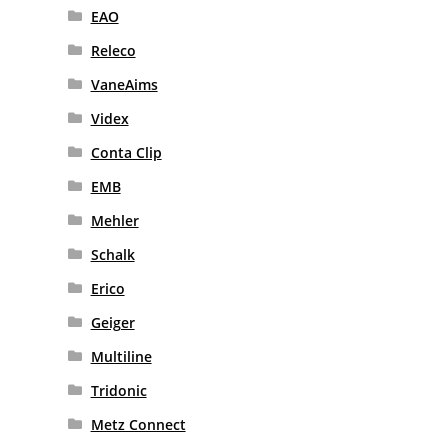
EAO
Releco
VaneAims
Videx
Conta Clip
EMB
Mehler
Schalk
Erico
Geiger
Multiline
Tridonic
Metz Connect