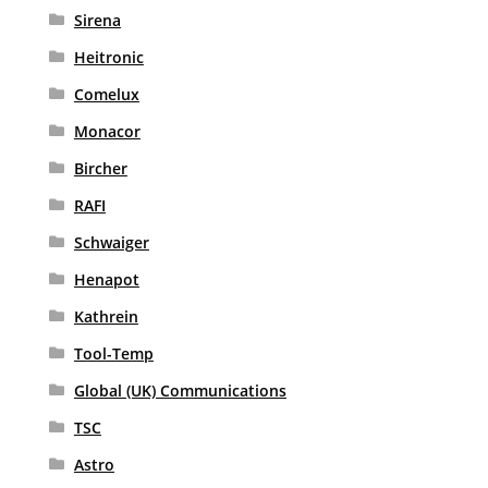
Sirena
Heitronic
Comelux
Monacor
Bircher
RAFI
Schwaiger
Henapot
Kathrein
Tool-Temp
Global (UK) Communications
TSC
Astro