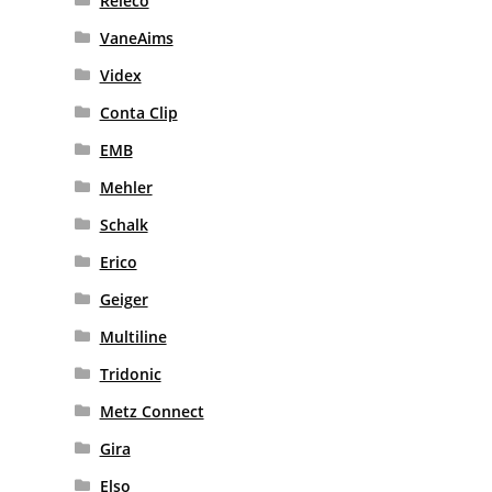
Releco
VaneAims
Videx
Conta Clip
EMB
Mehler
Schalk
Erico
Geiger
Multiline
Tridonic
Metz Connect
Gira
Elso