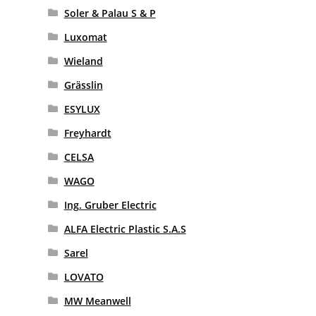
Soler & Palau S & P
Luxomat
Wieland
Grässlin
ESYLUX
Freyhardt
CELSA
WAGO
Ing. Gruber Electric
ALFA Electric Plastic S.A.S
Sarel
LOVATO
MW Meanwell