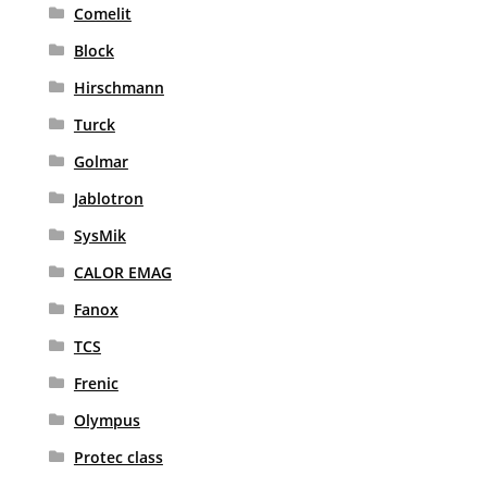
Comelit
Block
Hirschmann
Turck
Golmar
Jablotron
SysMik
CALOR EMAG
Fanox
TCS
Frenic
Olympus
Protec class