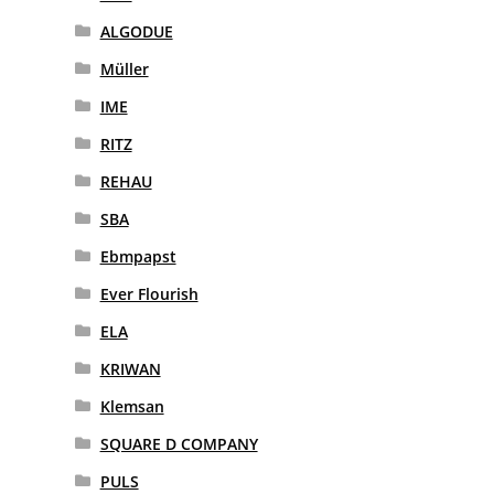
ALGODUE
Müller
IME
RITZ
REHAU
SBA
Ebmpapst
Ever Flourish
ELA
KRIWAN
Klemsan
SQUARE D COMPANY
PULS