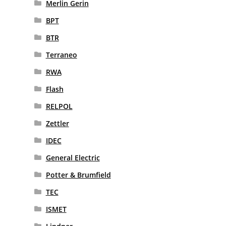
Merlin Gerin
BPT
BTR
Terraneo
RWA
Flash
RELPOL
Zettler
IDEC
General Electric
Potter & Brumfield
TEC
ISMET