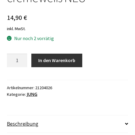
14,90
€
inkl. MwSt.
Nur noch 2 vorrätig
Jung
In den Warenkorb
LS981A
09810306
Aufputz
Gehäuse
Artikelnummer:
21204026
JUNG
Kategorie:
cremeweiß
NEU
Menge
Beschreibung