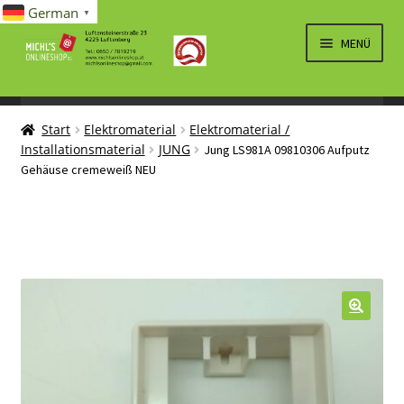
German
▼
Zur
Zum
MENÜ
Navigation
Inhalt
springen
springen
UNTERM
SPIELWAREN/BAUSÄTZE
ÖFFNEN
Start
Elektromaterial
Elektromaterial /
UNTERM
ELEKTRO
Installationsmaterial
JUNG
Jung LS981A 09810306 Aufputz
ÖFFNEN
Gehäuse cremeweiß NEU
LÜFTUNG, HEIZUNG, KLIMA
SANITÄR
UNTERM
BRIEFMARKEN
ÖFFNEN
🔍