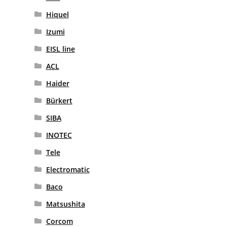
Hiquel
Izumi
EISL line
ACL
Haider
Bürkert
SIBA
INOTEC
Tele
Electromatic
Baco
Matsushita
Corcom