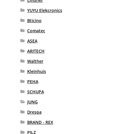
Lindner
YUYU Elekcronics
Bticino
Comatec
ASEA
ARITECH
Walther
Kleinhuis
PEHA
SCHUPA
JUNG
Drespa
BRAND - REX
PILZ