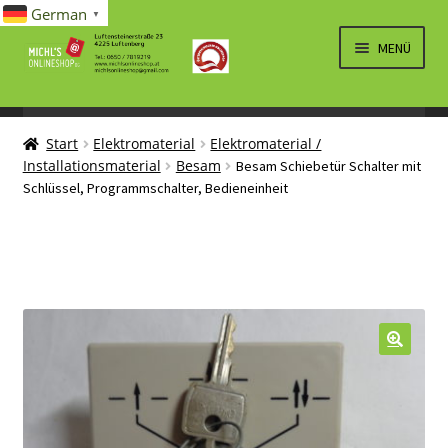
German
▼
Zur
Zum
MENÜ
Navigation
Inhalt
springen
springen
UNTERM
SPIELWAREN/BAUSÄTZE
ÖFFNEN
Start
Elektromaterial
Elektromaterial /
UNTERM
ELEKTRO
Installationsmaterial
Besam
Besam Schiebetür Schalter mit
ÖFFNEN
Schlüssel, Programmschalter, Bedieneinheit
LÜFTUNG, HEIZUNG, KLIMA
SANITÄR
UNTERM
BRIEFMARKEN
ÖFFNEN
🔍