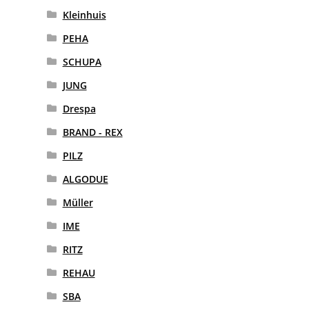
Kleinhuis
PEHA
SCHUPA
JUNG
Drespa
BRAND - REX
PILZ
ALGODUE
Müller
IME
RITZ
REHAU
SBA