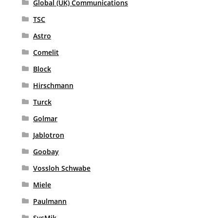
Global (UK) Communications
TSC
Astro
Comelit
Block
Hirschmann
Turck
Golmar
Jablotron
Goobay
Vossloh Schwabe
Miele
Paulmann
SysMik