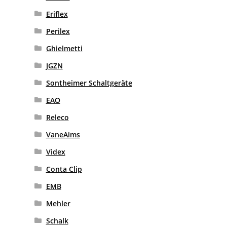
Eriflex
Perilex
Ghielmetti
JGZN
Sontheimer Schaltgeräte
EAO
Releco
VaneAims
Videx
Conta Clip
EMB
Mehler
Schalk