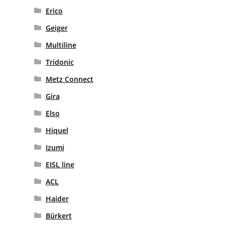
Erico
Geiger
Multiline
Tridonic
Metz Connect
Gira
Elso
Hiquel
Izumi
EISL line
ACL
Haider
Bürkert