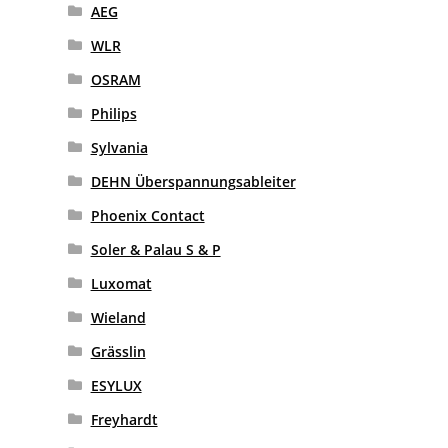
AEG
WLR
OSRAM
Philips
Sylvania
DEHN Überspannungsableiter
Phoenix Contact
Soler & Palau S & P
Luxomat
Wieland
Grässlin
ESYLUX
Freyhardt