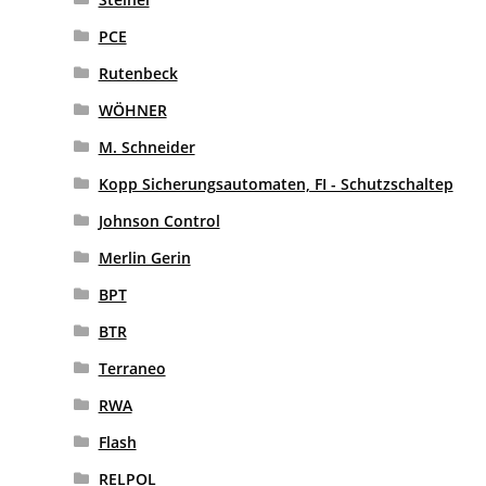
PCE
Rutenbeck
WÖHNER
M. Schneider
Kopp Sicherungsautomaten, FI - Schutzschaltep
Johnson Control
Merlin Gerin
BPT
BTR
Terraneo
RWA
Flash
RELPOL