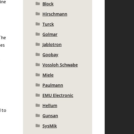
ine
Block
Hirschmann
Turck
Golmar
The
Jablotron
ies
Goobay
e
Vossloh Schwabe
Miele
Paulmann
EMU Electronic
Hellum
 to
Gunsan
SysMik