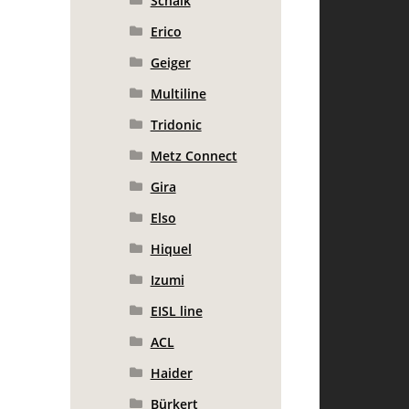
Schalk
Erico
Geiger
Multiline
Tridonic
Metz Connect
Gira
Elso
Hiquel
Izumi
EISL line
ACL
Haider
Bürkert