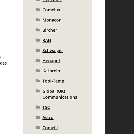
Comelux
Monacor
Bircher
RAFI
Schwaiger
,
Henapot
 des
Kathrein
Tool-Temp
Global (UK)
Communications
t
TSC
Astro
Comelit