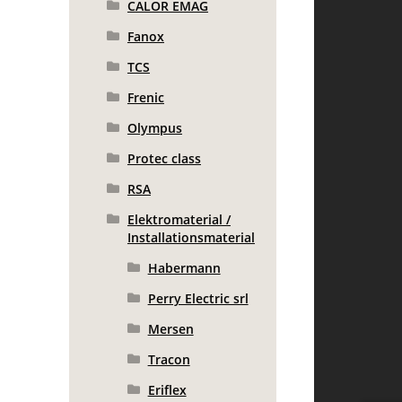
CALOR EMAG
Fanox
TCS
Frenic
Olympus
Protec class
RSA
Elektromaterial /
Installationsmaterial
Habermann
Perry Electric srl
Mersen
Tracon
Eriflex