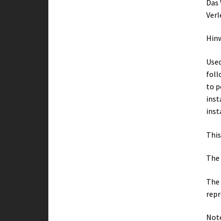
Das 
Verl
Hin
Used
foll
to p
inst
inst
This
The 
The 
repr
Note