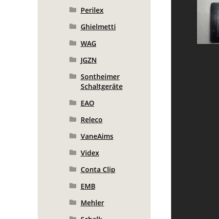
Perilex
Ghielmetti
WAG
JGZN
Sontheimer
Schaltgeräte
EAO
Releco
VaneAims
Videx
Conta Clip
EMB
Mehler