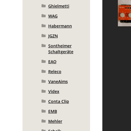
Ghielmetti
WAG
Habermann
JGZN
Sontheimer
Schaltgeräte
EAO
Releco
VaneAims
Videx
Conta Clip
EMB
Mehler