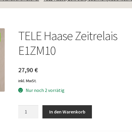
TELE Haase Zeitrelais
E1ZM10
27,90
€
inkl. MwSt.
Nur noch 2 vorrätig
TELE
In den Warenkorb
Haase
Zeitrelais
E1ZM10