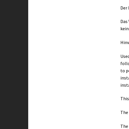
Der 
Das 
kein
Hin
Used
foll
to p
inst
inst
This
The 
The 