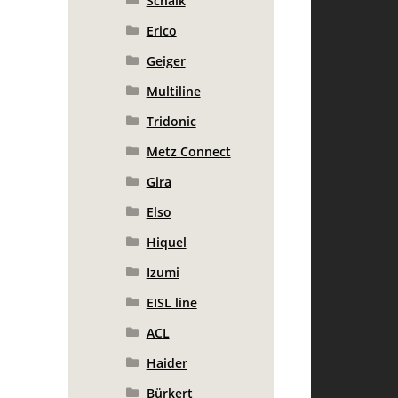
Schalk
Erico
Geiger
Multiline
Tridonic
Metz Connect
Gira
Elso
Hiquel
Izumi
EISL line
ACL
Haider
Bürkert