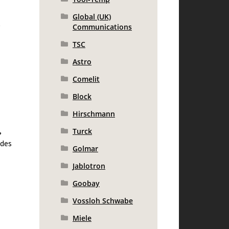
Global (UK)
,
Communications
TSC
Astro
Comelit
Block
Hirschmann
,
Turck
 des
Golmar
Jablotron
Goobay
Vossloh Schwabe
Miele