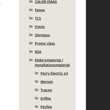
CALOR EMAG
.
Fanox
TCS
Frenic
Olympus
Protec class
RSA
Elektromaterial /
Installationsmaterial
Perry Electric srl
Mersen
Tracon
Eriflex
Perilex