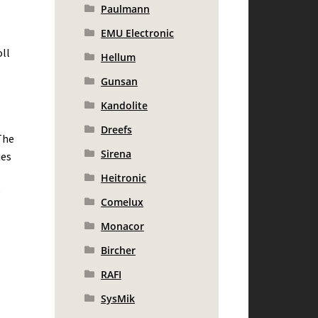
Paulmann
EMU Electronic
ll
Hellum
Gunsan
Kandolite
Dreefs
The
Sirena
ies
Heitronic
e
Comelux
Monacor
Bircher
RAFI
SysMik