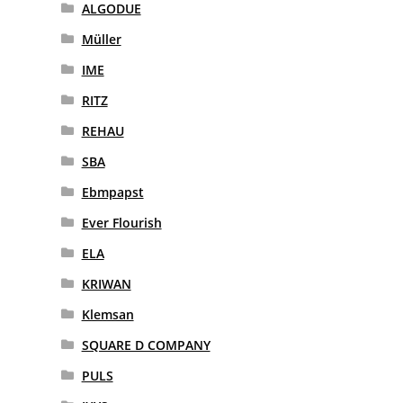
ALGODUE
Müller
IME
RITZ
REHAU
SBA
Ebmpapst
Ever Flourish
ELA
KRIWAN
Klemsan
SQUARE D COMPANY
PULS