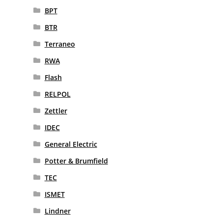
BPT
BTR
Terraneo
RWA
Flash
RELPOL
Zettler
IDEC
General Electric
Potter & Brumfield
TEC
ISMET
Lindner