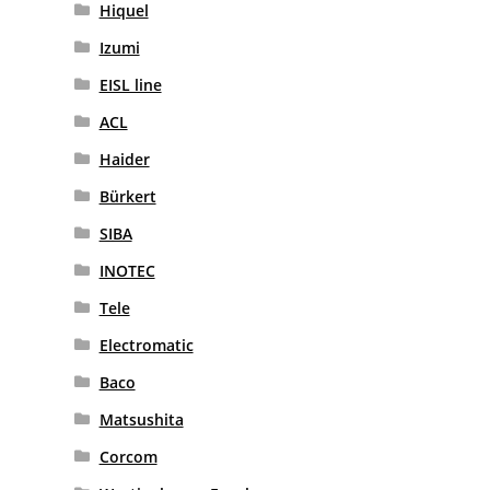
Hiquel
Izumi
EISL line
ACL
Haider
Bürkert
SIBA
INOTEC
Tele
Electromatic
Baco
Matsushita
Corcom