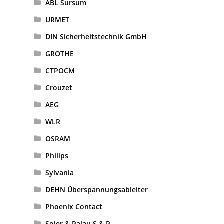
ABL Sursum
URMET
DIN Sicherheitstechnik GmbH
GROTHE
CTPOCM
Crouzet
AEG
WLR
OSRAM
Philips
Sylvania
DEHN Überspannungsableiter
Phoenix Contact
Soler & Palau S & P