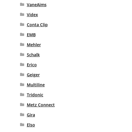
VaneAims
Videx
Conta Clip
EMB
Mehler
Schalk
Erico
Geiger
Multiline
Tridonic
Metz Connect
Gira
Elso