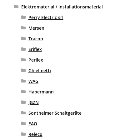
Elektromaterial / Installationsmaterial
Perry Electric srl
Mersen
Tracon
Eriflex
Perilex
Ghielmetti
WAG
Habermann
JGZN
Sontheimer Schaltgeräte
EAO
Releco