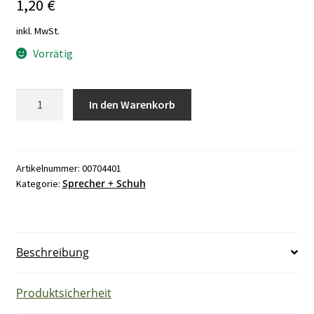
1,20
€
inkl. MwSt.
Vorrätig
Sprecher
In den Warenkorb
+
Schuh
VU4-
4
Artikelnummer:
00704401
Sprecher + Schuh
Kategorie:
Reihenklemme
Menge
Beschreibung
Produktsicherheit