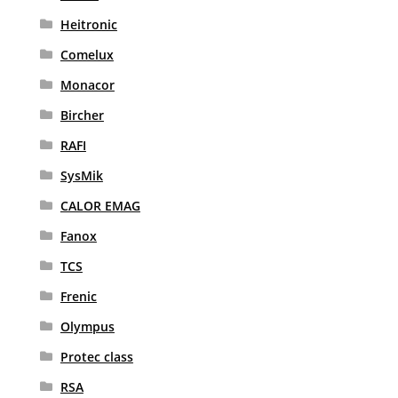
Heitronic
Comelux
Monacor
Bircher
RAFI
SysMik
CALOR EMAG
Fanox
TCS
Frenic
Olympus
Protec class
RSA