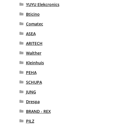
YUYU Elekcronics
Bticino
Comatec
ASEA
ARITECH
Walther
Kleinhuis
PEHA
SCHUPA
JUNG
Drespa
BRAND - REX
PILZ