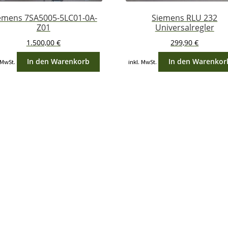
emens 7SA5005-5LC01-0A-
Siemens RLU 232
Z01
Universalregler
1.500,00
€
299,90
€
In den Warenkorb
In den Warenkor
 MwSt.
inkl. MwSt.