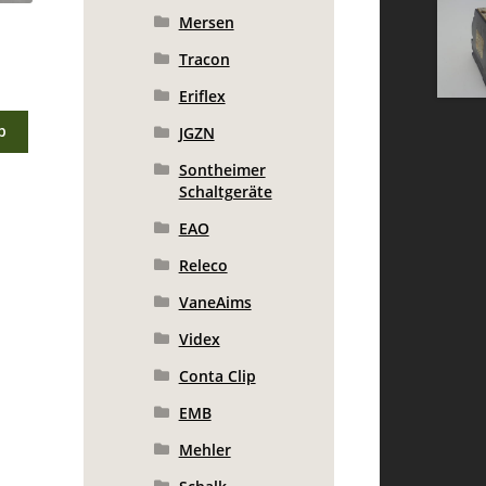
Mersen
Tracon
Eriflex
b
JGZN
Sontheimer
Schaltgeräte
EAO
Releco
VaneAims
Videx
Conta Clip
EMB
Mehler