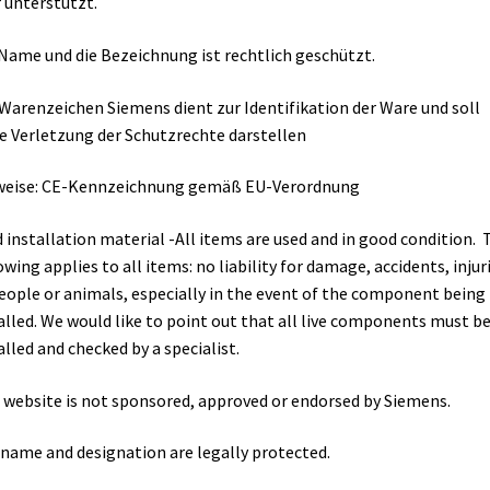
 unterstützt.
Name und die Bezeichnung ist rechtlich geschützt.
Warenzeichen Siemens dient zur Identifikation der Ware und soll
e Verletzung der Schutzrechte darstellen
weise: CE-Kennzeichnung gemäß EU-Verordnung
 installation material -All items are used and in good condition. 
owing applies to all items: no liability for damage, accidents, injur
eople or animals, especially in the event of the component being
alled. We would like to point out that all live components must b
alled and checked by a specialist.
 website is not sponsored, approved or endorsed by Siemens.
name and designation are legally protected.