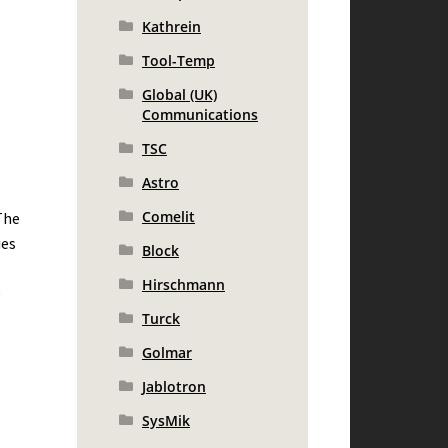
Kathrein
Tool-Temp
Global (UK)
Communications
TSC
Astro
Comelit
The
ies
Block
Hirschmann
e
Turck
Golmar
Jablotron
SysMik