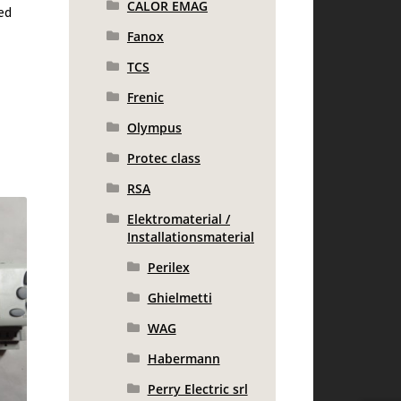
CALOR EMAG
ed
Fanox
TCS
Frenic
Olympus
Protec class
RSA
Elektromaterial /
Installationsmaterial
Perilex
Ghielmetti
WAG
Habermann
Perry Electric srl