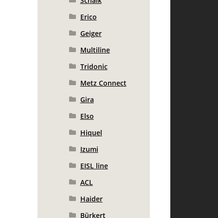
Schalk
Erico
Geiger
Multiline
Tridonic
Metz Connect
Gira
Elso
Hiquel
Izumi
EISL line
ACL
Haider
Bürkert