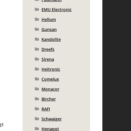
EMU Electronic
Hellum
Gunsan
Kandolite
Dreefs
Sirena
Heitronic
Comelux
Monacor
Bircher
RAFI
Schwaiger
gt
Henapot