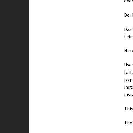
oder
Der 
Das 
kein
Hin
Used
foll
to p
inst
inst
This
The 