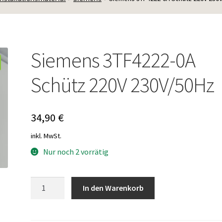
Siemens 3TF4222-0A
Schütz 220V 230V/50Hz
34,90
€
inkl. MwSt.
Nur noch 2 vorrätig
Siemens
In den Warenkorb
3TF4222-
0A
Schütz