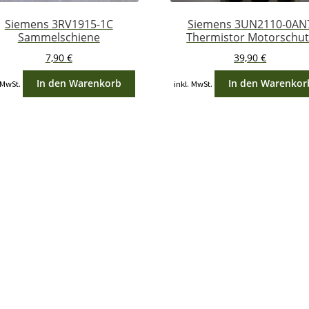
Siemens 3RV1915-1C
Siemens 3UN2110-0AN
Sammelschiene
Thermistor Motorschut
7,90
€
39,90
€
In den Warenkorb
In den Warenkor
 MwSt.
inkl. MwSt.