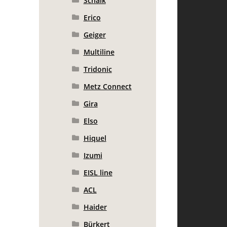
Schalk
Erico
Geiger
Multiline
Tridonic
Metz Connect
Gira
Elso
Hiquel
Izumi
EISL line
ACL
Haider
Bürkert