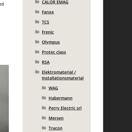
CALOR EMAG
ed
Fanox
TCS
Frenic
Olympus
Protec class
RSA
Elektromaterial /
Installationsmaterial
WAG
Habermann
Perry Electric srl
Mersen
Tracon