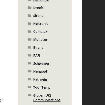
Dreefs
Sirena
Heitronic
Comelux
Monacor
Bircher
RAFI
Schwaiger
Henapot
Kathrein
Tool-Temp
Global (UK)
gt
Communications