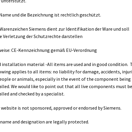
 unterstützt.
Name und die Bezeichnung ist rechtlich geschützt.
Warenzeichen Siemens dient zur Identifikation der Ware und soll
e Verletzung der Schutzrechte darstellen
weise: CE-Kennzeichnung gemäß EU-Verordnung
 installation material -All items are used and in good condition. 
owing applies to all items: no liability for damage, accidents, injur
eople or animals, especially in the event of the component being
alled. We would like to point out that all live components must b
alled and checked by a specialist.
 website is not sponsored, approved or endorsed by Siemens.
name and designation are legally protected.