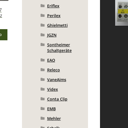
Eriflex
7
z
Perilex
Ghielmetti
b
JGZN
Sontheimer
Schaltgeräte
EAO
Releco
VaneAims
Videx
Conta Clip
EMB
Mehler