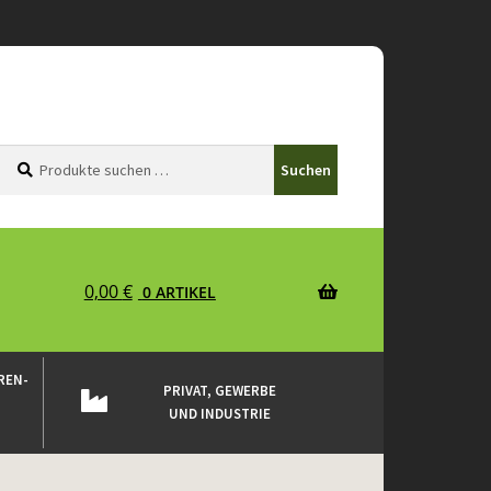
Suchen
Suchen
Suchen
nach:
0,00
€
0 ARTIKEL
REN-
PRIVAT, GEWERBE
UND INDUSTRIE