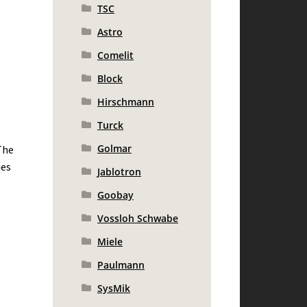
TSC
Astro
Comelit
Block
Hirschmann
Turck
Golmar
The
ies
Jablotron
Goobay
e
Vossloh Schwabe
Miele
Paulmann
SysMik