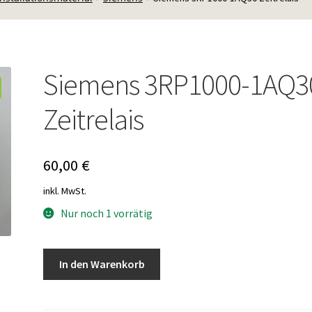
Siemens 3RP1000-1AQ3
Zeitrelais
60,00
€
inkl. MwSt.
Nur noch 1 vorrätig
Siemens
In den Warenkorb
3RP1000-
1AQ30
Zeitrelais