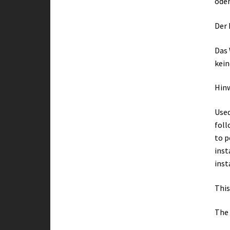
oder
Der 
Das 
kein
Hin
Used
foll
to p
inst
inst
This
The 