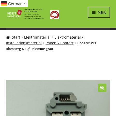
German
▼
Zur
Zum
MENÜ
Navigation
Inhalt
springen
springen
UNTERM
SPIELWAREN/BAUSÄTZE
ÖFFNEN
Start
Elektromaterial
Elektromaterial /
UNTERM
ELEKTRO
Installationsmaterial
Phoenix Contact
Phoenix 4933
ÖFFNEN
Blomberg K 10/E Klemme grau
LÜFTUNG, HEIZUNG, KLIMA
SANITÄR
UNTERM
BRIEFMARKEN
ÖFFNEN
🔍