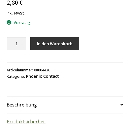
2,80
€
inkl. MwSt.
Vorrätig
Phoenix
In den Warenkorb
4933
Blomberg
K
10/E
Artikelnummer:
08004436
Phoenix Contact
Kategorie:
Klemme
grau
Menge
Beschreibung
Produktsicherheit