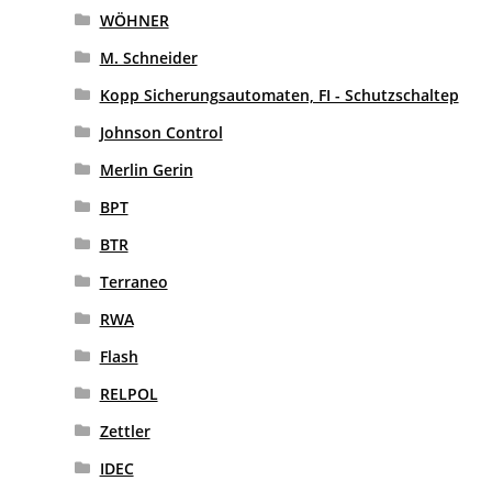
WÖHNER
M. Schneider
Kopp Sicherungsautomaten, FI - Schutzschaltep
Johnson Control
Merlin Gerin
BPT
BTR
Terraneo
RWA
Flash
RELPOL
Zettler
IDEC