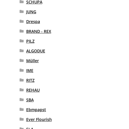
SCHUPA
JUNG
Drespa
BRAND - REX
PILZ
ALGODUE
Müller
IME
RITZ
REHAU
SBA
Ebmpapst
Ever Flourish