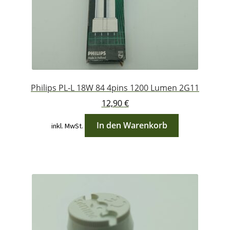
Philips PL-L 18W 84 4pins 1200 Lumen 2G11
12,90
€
In den Warenkorb
inkl. MwSt.