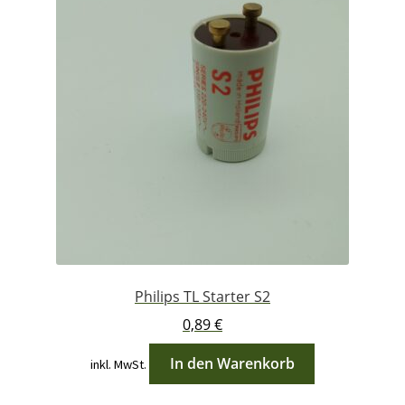
Philips TL Starter S2
0,89
€
In den Warenkorb
inkl. MwSt.