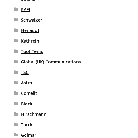
RAFI
Schwaiger
Henapot
Kathrein
Tool-Temp
Global (UK) Communications
TSC
Astro
Comelit
Block
Hirschmann
Turck
Golmar