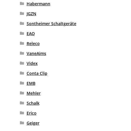
Habermann
JGZN
Sontheimer Schaltgeräte
EAO
Releco
VaneAims
Videx
Conta Clip
EMB
Mehler
Schalk
Erico
Geiger