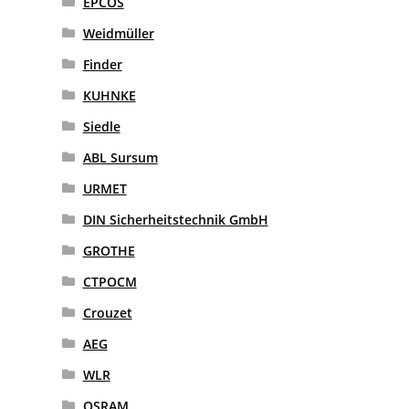
EPCOS
Weidmüller
Finder
KUHNKE
Siedle
ABL Sursum
URMET
DIN Sicherheitstechnik GmbH
GROTHE
CTPOCM
Crouzet
AEG
WLR
OSRAM