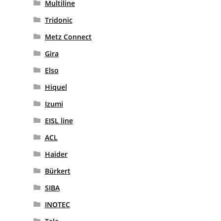
Multiline
Tridonic
Metz Connect
Gira
Elso
Hiquel
Izumi
EISL line
ACL
Haider
Bürkert
SIBA
INOTEC