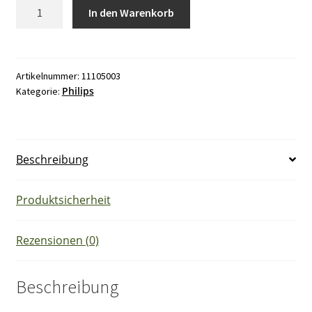
Philips
In den Warenkorb
S2
Ecoclick
Starter
Menge
Artikelnummer:
11105003
Philips
Kategorie:
Beschreibung
Produktsicherheit
Rezensionen (0)
Beschreibung