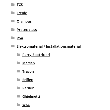
TCS
Frenic
Olympus
Protec class
RSA
Elektromaterial / Installationsmaterial
Perry Electric srl
Mersen
Tracon
Eriflex
Perilex
Ghielmetti
WAG