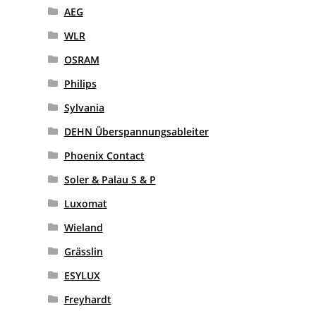
AEG
WLR
OSRAM
Philips
Sylvania
DEHN Überspannungsableiter
Phoenix Contact
Soler & Palau S & P
Luxomat
Wieland
Grässlin
ESYLUX
Freyhardt