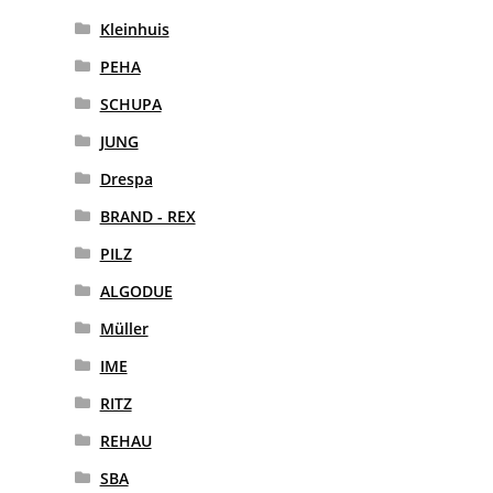
Kleinhuis
PEHA
SCHUPA
JUNG
Drespa
BRAND - REX
PILZ
ALGODUE
Müller
IME
RITZ
REHAU
SBA