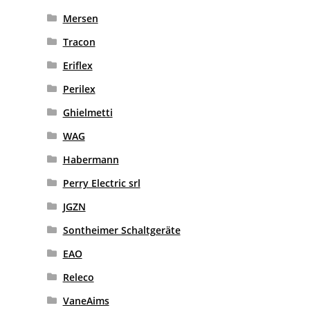
Mersen
Tracon
Eriflex
Perilex
Ghielmetti
WAG
Habermann
Perry Electric srl
JGZN
Sontheimer Schaltgeräte
EAO
Releco
VaneAims