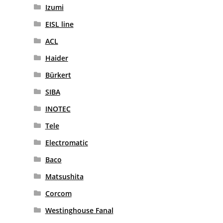
Izumi
EISL line
ACL
Haider
Bürkert
SIBA
INOTEC
Tele
Electromatic
Baco
Matsushita
Corcom
Westinghouse Fanal