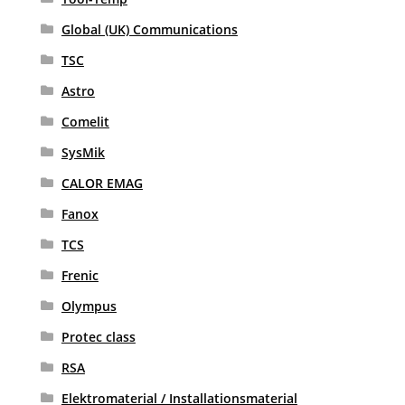
Global (UK) Communications
TSC
Astro
Comelit
SysMik
CALOR EMAG
Fanox
TCS
Frenic
Olympus
Protec class
RSA
Elektromaterial / Installationsmaterial