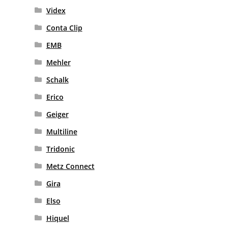
Videx
Conta Clip
EMB
Mehler
Schalk
Erico
Geiger
Multiline
Tridonic
Metz Connect
Gira
Elso
Hiquel