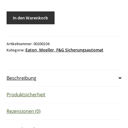
Moeller
In den Warenkorb
PLSM
C6
Sicherungsautomat
Menge
Artikelnummer:
00200104
Eaton, Moeller, F&G Sicherungsautomat
Kategorie:
Beschreibung
Produktsicherheit
Rezensionen (0)