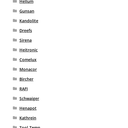
Hellum
Gunsan
Kandolite
Dreefs
Sirena
Heitronic
Comelux
Monacor
Bircher
RAFI
Schwaiger
Henapot
Kathrein
Tool-Temp