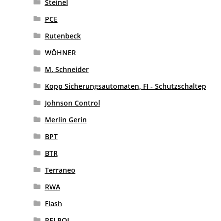
Steinel
PCE
Rutenbeck
WÖHNER
M. Schneider
Kopp Sicherungsautomaten, FI - Schutzschaltep
Johnson Control
Merlin Gerin
BPT
BTR
Terraneo
RWA
Flash
RELPOL