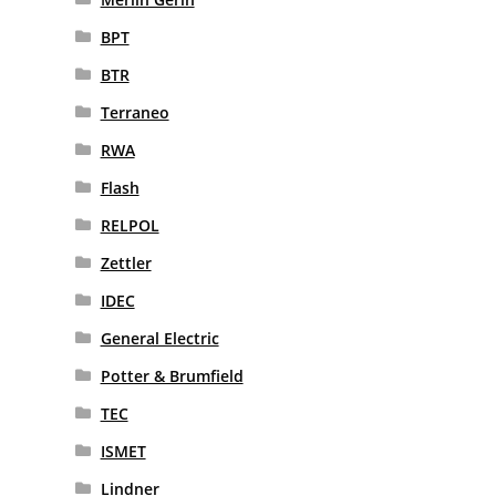
BPT
BTR
Terraneo
RWA
Flash
RELPOL
Zettler
IDEC
General Electric
Potter & Brumfield
TEC
ISMET
Lindner