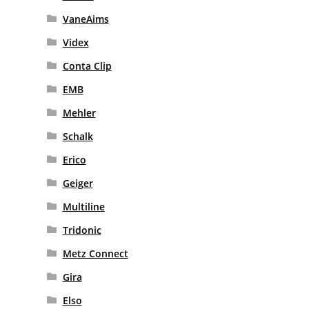
VaneAims
Videx
Conta Clip
EMB
Mehler
Schalk
Erico
Geiger
Multiline
Tridonic
Metz Connect
Gira
Elso