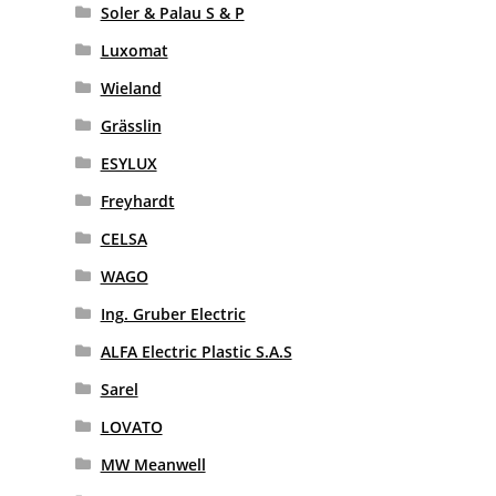
Soler & Palau S & P
Luxomat
Wieland
Grässlin
ESYLUX
Freyhardt
CELSA
WAGO
Ing. Gruber Electric
ALFA Electric Plastic S.A.S
Sarel
LOVATO
MW Meanwell