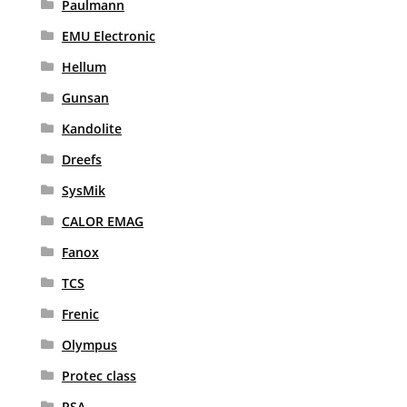
Paulmann
EMU Electronic
Hellum
Gunsan
Kandolite
Dreefs
SysMik
CALOR EMAG
Fanox
TCS
Frenic
Olympus
Protec class
RSA