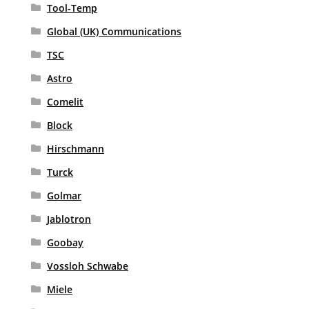
Tool-Temp
Global (UK) Communications
TSC
Astro
Comelit
Block
Hirschmann
Turck
Golmar
Jablotron
Goobay
Vossloh Schwabe
Miele