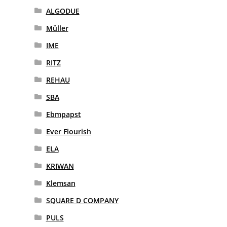
ALGODUE
Müller
IME
RITZ
REHAU
SBA
Ebmpapst
Ever Flourish
ELA
KRIWAN
Klemsan
SQUARE D COMPANY
PULS