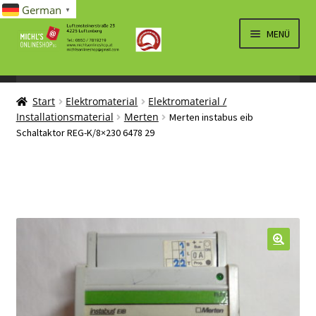
German
▼
Zur
Zum
MENÜ
Navigation
Inhalt
springen
springen
UNTERM
SPIELWAREN/BAUSÄTZE
ÖFFNEN
Start
Elektromaterial
Elektromaterial /
UNTERM
ELEKTRO
Installationsmaterial
Merten
Merten instabus eib
ÖFFNEN
Schaltaktor REG-K/8×230 6478 29
LÜFTUNG, HEIZUNG, KLIMA
SANITÄR
UNTERM
BRIEFMARKEN
ÖFFNEN
🔍