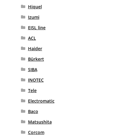
Hiquel
Izumi
EISL line
ACL
Haider
Bürkert
SIBA
INOTEC
Tele
Electromatic
Baco
Matsushita
Corcom