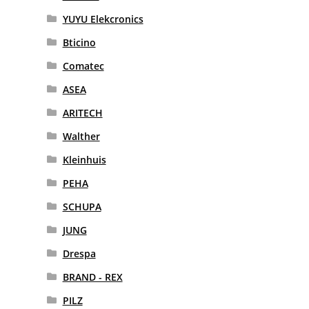
YUYU Elekcronics
Bticino
Comatec
ASEA
ARITECH
Walther
Kleinhuis
PEHA
SCHUPA
JUNG
Drespa
BRAND - REX
PILZ