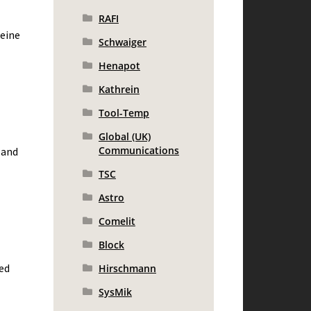
RAFI
keine
Schwaiger
Henapot
Kathrein
Tool-Temp
Global (UK)
Communications
 and
TSC
Astro
Comelit
Block
ed
Hirschmann
SysMik