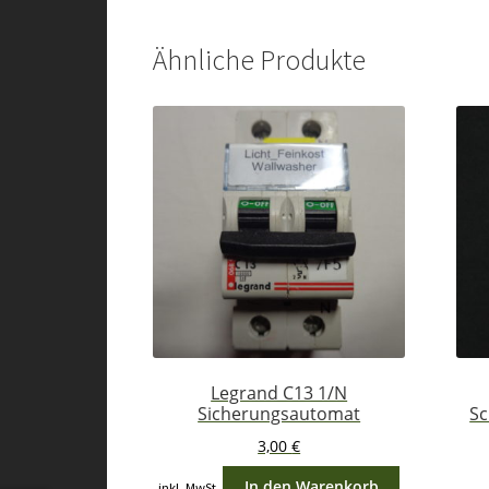
Ähnliche Produkte
Legrand C13 1/N
Sicherungsautomat
Sc
3,00
€
In den Warenkorb
inkl. MwSt.