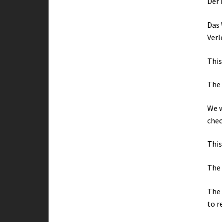
Der 
Das 
Verl
This
The 
We w
chec
This
The 
The 
to r