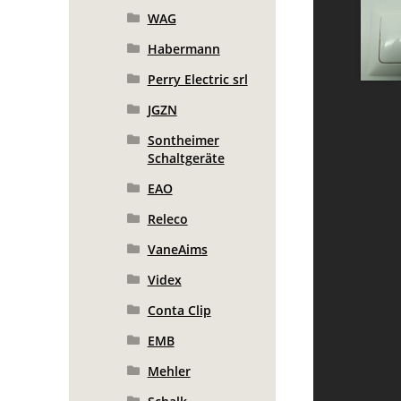
WAG
Habermann
Perry Electric srl
JGZN
Sontheimer
Schaltgeräte
EAO
Releco
VaneAims
Videx
Conta Clip
EMB
Mehler