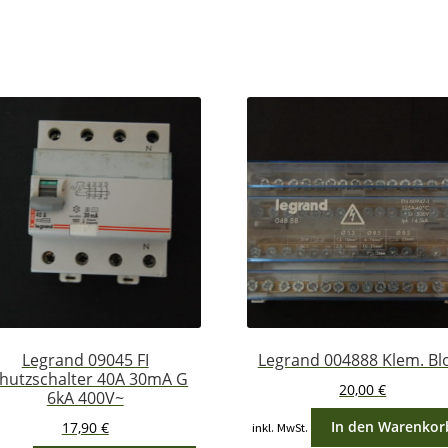
Legrand 09045 FI
Legrand 004888 Klem. Bl
hutzschalter 40A 30mA G
20,00
€
6kA 400V~
In den Warenkor
17,90
€
inkl. MwSt.