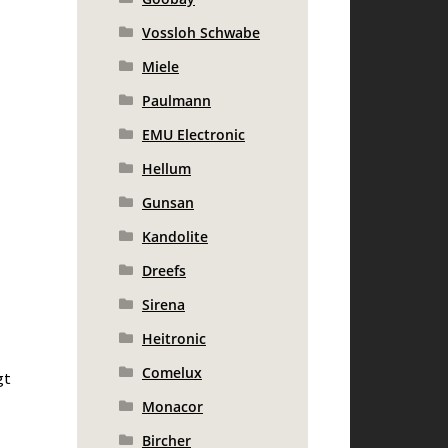
Vossloh Schwabe
Miele
Paulmann
EMU Electronic
Hellum
Gunsan
Kandolite
Dreefs
Sirena
Heitronic
Comelux
gt
Monacor
Bircher