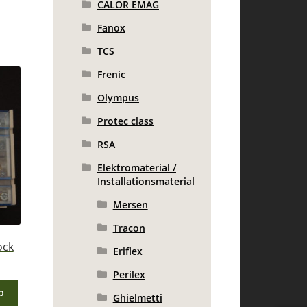
CALOR EMAG
Fanox
TCS
Frenic
Olympus
Protec class
RSA
Elektromaterial /
Installationsmaterial
Mersen
Tracon
ock
Eriflex
Perilex
b
Ghielmetti