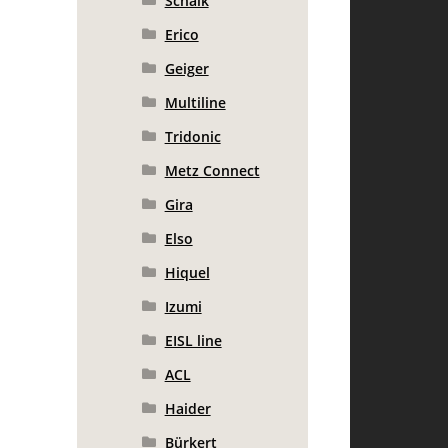
Schalk
Erico
Geiger
Multiline
Tridonic
Metz Connect
Gira
Elso
Hiquel
Izumi
EISL line
ACL
Haider
Bürkert