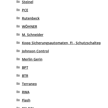
Steinel
PCE
Rutenbeck
WÖHNER
M. Schneider
Kopp Sicherungsautomaten, FI - Schutzschaltep
Johnson Control
Merlin Gerin
BPT
BTR
Terraneo
RWA
Flash