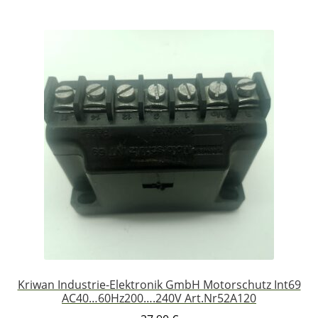
Kriwan Industrie-Elektronik GmbH Motorschutz Int69
AC40…60Hz200….240V Art.Nr52A120