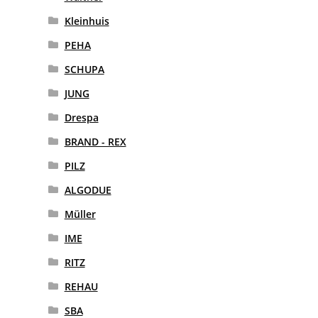
Kleinhuis
PEHA
SCHUPA
JUNG
Drespa
BRAND - REX
PILZ
ALGODUE
Müller
IME
RITZ
REHAU
SBA