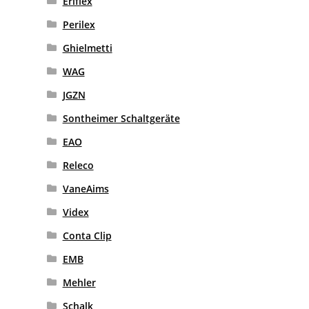
Eriflex
Perilex
Ghielmetti
WAG
JGZN
Sontheimer Schaltgeräte
EAO
Releco
VaneAims
Videx
Conta Clip
EMB
Mehler
Schalk