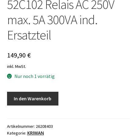
52C102 Relais AC 250V
max. 5A 300VA ind.
Ersatzteil
149,90
€
inkl. MwSt.
Nur noch 1 vorrätig
Kriwan
In den Warenkorb
IS012
Isolationswächter
52C102
Relais
Artikelnummer:
26208403
KRIWAN
Kategorie:
AC