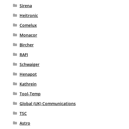
Sirena
Heitronic
Comelux
Monacor
Bircher
RAFI
Schwaiger
Henapot
Kathrein
Tool-Temp
Global (UK) Communications
TSC
Astro