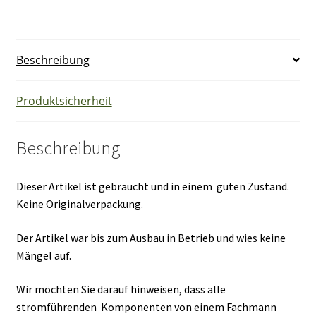
250V
max.
5A
Beschreibung
300VA
ind.
Ersatzteil
Produktsicherheit
Menge
Beschreibung
Dieser Artikel ist gebraucht und in einem guten Zustand.
Keine Originalverpackung.
Der Artikel war bis zum Ausbau in Betrieb und wies keine
Mängel auf.
Wir möchten Sie darauf hinweisen, dass alle
stromführenden Komponenten von einem Fachmann