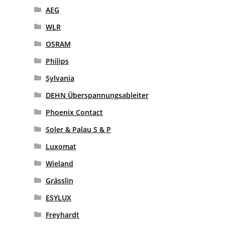
AEG
WLR
OSRAM
Philips
Sylvania
DEHN Überspannungsableiter
Phoenix Contact
Soler & Palau S & P
Luxomat
Wieland
Grässlin
ESYLUX
Freyhardt