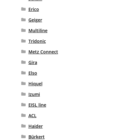
Erico
Geiger
Multiline
Tridonic
Metz Connect
Gira
Elso
Hiquel
Izumi
EISL line
ACL
Haider
Bürkert