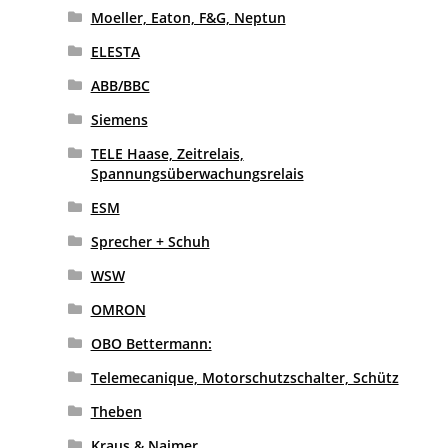
Moeller, Eaton, F&G, Neptun
ELESTA
ABB/BBC
Siemens
TELE Haase, Zeitrelais,
Spannungsüberwachungsrelais
ESM
Sprecher + Schuh
WSW
OMRON
OBO Bettermann:
Telemecanique, Motorschutzschalter, Schütz
Theben
Kraus & Naimer