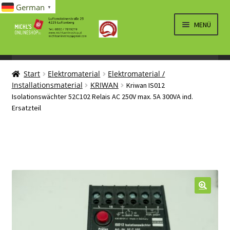
German
▼
Zur
Zum
MENÜ
Navigation
Inhalt
springen
springen
UNTERM
SPIELWAREN/BAUSÄTZE
ÖFFNEN
Start
Elektromaterial
Elektromaterial /
UNTERM
ELEKTRO
Installationsmaterial
KRIWAN
Kriwan IS012
ÖFFNEN
Isolationswächter 52C102 Relais AC 250V max. 5A 300VA ind.
LÜFTUNG, HEIZUNG, KLIMA
Ersatzteil
SANITÄR
UNTERM
BRIEFMARKEN
ÖFFNEN
🔍