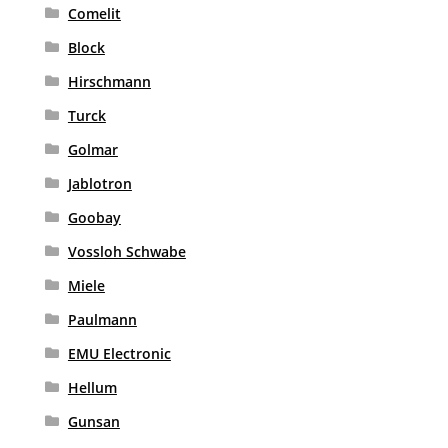
Comelit
Block
Hirschmann
Turck
Golmar
Jablotron
Goobay
Vossloh Schwabe
Miele
Paulmann
EMU Electronic
Hellum
Gunsan