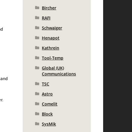
Bircher
RAFI
Schwaiger
nd
Henapot
Kathrein
Tool-Temp
Global (UK)
Communications
 and
TSC
Astro
r.
Comelit
Block
SysMik