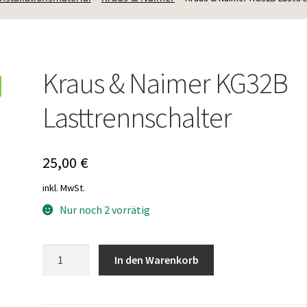
Kraus & Naimer KG32B
Lasttrennschalter
25,00
€
inkl. MwSt.
Nur noch 2 vorrätig
Kraus
In den Warenkorb
&
Naimer
KG32B