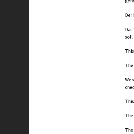
gene
Der 
Das 
soll
This
The 
We w
chec
This
The 
The 