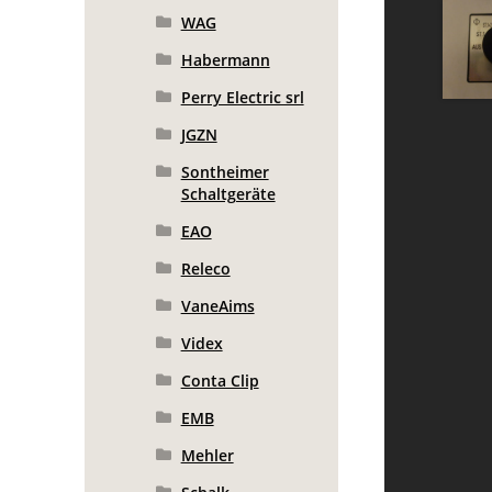
WAG
Habermann
Perry Electric srl
JGZN
Sontheimer
Schaltgeräte
EAO
Releco
VaneAims
Videx
Conta Clip
EMB
Mehler