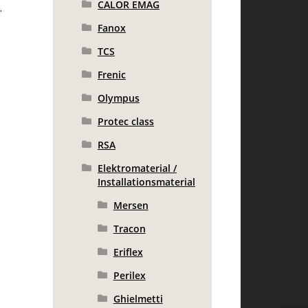
CALOR EMAG
.
Fanox
TCS
Frenic
Olympus
Protec class
RSA
Elektromaterial /
Installationsmaterial
Mersen
Tracon
Eriflex
Perilex
Ghielmetti