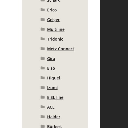
Schalk
Erico
Geiger
Multiline
Tridonic
Metz Connect
Gira
Elso
Hiquel
Izumi
EISL line
ACL
Haider
Bürkert