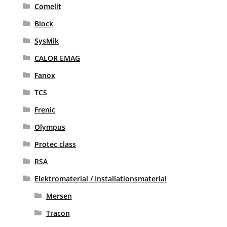
Comelit
Block
SysMik
CALOR EMAG
Fanox
TCS
Frenic
Olympus
Protec class
RSA
Elektromaterial / Installationsmaterial
Mersen
Tracon