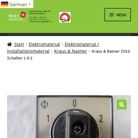
German
▼
Zur
Zum
MENÜ
Navigation
Inhalt
springen
springen
UNTERM
SPIELWAREN/BAUSÄTZE
ÖFFNEN
Start
Elektromaterial
Elektromaterial /
UNTERM
ELEKTRO
Installationsmaterial
Kraus & Naimer
Kraus & Naimer CH10
ÖFFNEN
Schalter 1-0-2
LÜFTUNG, HEIZUNG, KLIMA
SANITÄR
UNTERM
BRIEFMARKEN
ÖFFNEN
🔍