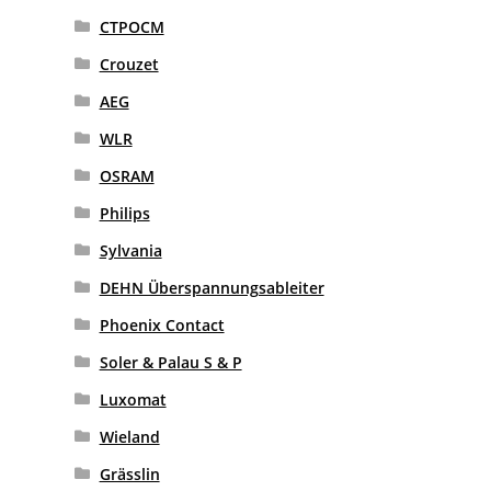
CTPOCM
Crouzet
AEG
WLR
OSRAM
Philips
Sylvania
DEHN Überspannungsableiter
Phoenix Contact
Soler & Palau S & P
Luxomat
Wieland
Grässlin