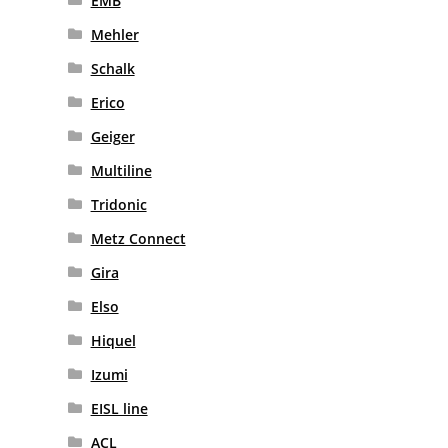
EMB
Mehler
Schalk
Erico
Geiger
Multiline
Tridonic
Metz Connect
Gira
Elso
Hiquel
Izumi
EISL line
ACL