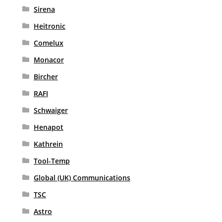
Sirena
Heitronic
Comelux
Monacor
Bircher
RAFI
Schwaiger
Henapot
Kathrein
Tool-Temp
Global (UK) Communications
TSC
Astro