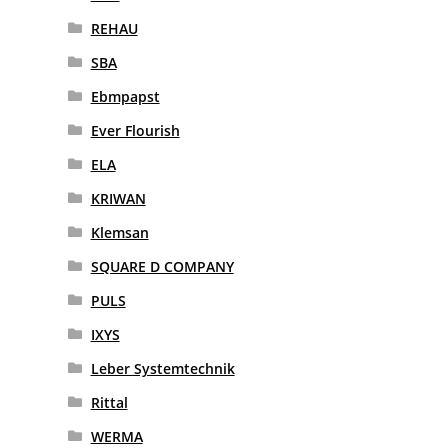
REHAU
SBA
Ebmpapst
Ever Flourish
ELA
KRIWAN
Klemsan
SQUARE D COMPANY
PULS
IXYS
Leber Systemtechnik
Rittal
WERMA