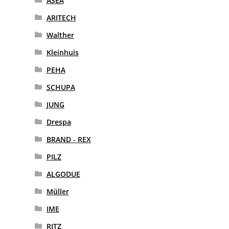
ASEA
ARITECH
Walther
Kleinhuis
PEHA
SCHUPA
JUNG
Drespa
BRAND - REX
PILZ
ALGODUE
Müller
IME
RITZ