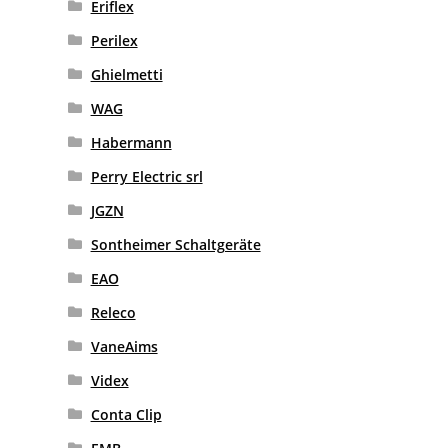
Eriflex
Perilex
Ghielmetti
WAG
Habermann
Perry Electric srl
JGZN
Sontheimer Schaltgeräte
EAO
Releco
VaneAims
Videx
Conta Clip