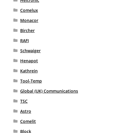
Heitronic
Comelux
Monacor
Bircher
RAFI
Schwaiger
Henapot
Kathrein
Tool-Temp
Global (UK) Communications
TSC
Astro
Comelit
Block