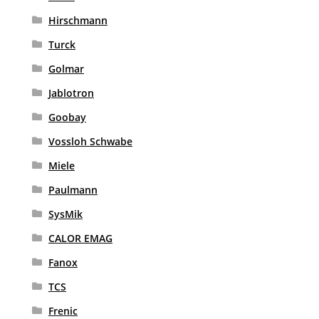
Hirschmann
Turck
Golmar
Jablotron
Goobay
Vossloh Schwabe
Miele
Paulmann
SysMik
CALOR EMAG
Fanox
TCS
Frenic