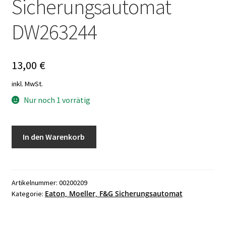
Sicherungsautomat
DW263244
13,00
€
inkl. MwSt.
Nur noch 1 vorrätig
Klöckner
In den Warenkorb
Moeller
PLN6-
C10/1N
Sicherungsautomat
Artikelnummer:
00200209
Eaton, Moeller, F&G Sicherungsautomat
Kategorie:
DW263244
Menge