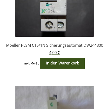
Moeller PLSM C16/1N Sicherungsautomat DW244800
4,00
€
In den Warenkorb
inkl. MwSt.