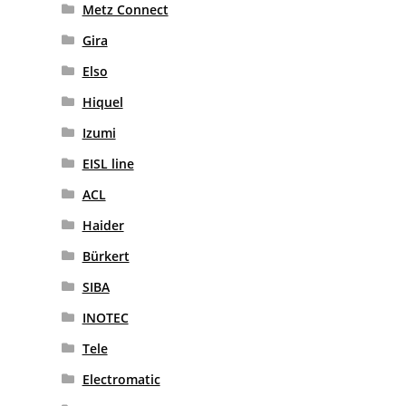
Metz Connect
Gira
Elso
Hiquel
Izumi
EISL line
ACL
Haider
Bürkert
SIBA
INOTEC
Tele
Electromatic