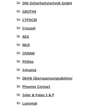
DIN Sicherheitstechnik GmbH
GROTHE
CTPOCM
Crouzet
AEG
WLR
OSRAM
Philips
Sylvania
DEHN Überspannungsableiter
Phoenix Contact
Soler & Palau S & P
Luxomat