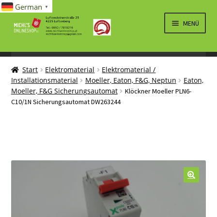
German
▼
Zur
Zum
MENÜ
Navigation
Inhalt
springen
springen
UNTERM
SPIELWAREN/BAUSÄTZE
ÖFFNEN
Start
Elektromaterial
Elektromaterial /
UNTERM
ELEKTRO
Installationsmaterial
Moeller, Eaton, F&G, Neptun
Eaton,
ÖFFNEN
Moeller, F&G Sicherungsautomat
Klöckner Moeller PLN6-
LÜFTUNG, HEIZUNG, KLIMA
C10/1N Sicherungsautomat DW263244
SANITÄR
UNTERM
BRIEFMARKEN
ÖFFNEN
🔍