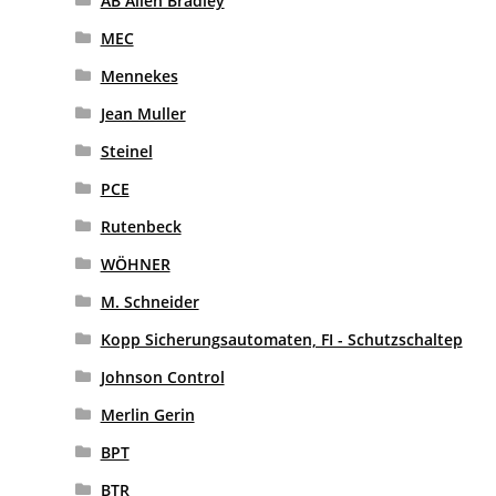
AB Allen Bradley
MEC
Mennekes
Jean Muller
Steinel
PCE
Rutenbeck
WÖHNER
M. Schneider
Kopp Sicherungsautomaten, FI - Schutzschaltep
Johnson Control
Merlin Gerin
BPT
BTR