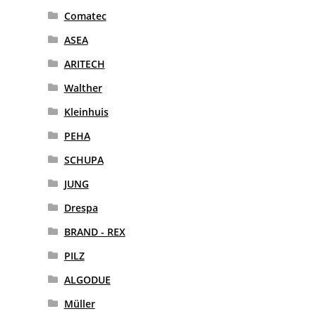
Comatec
ASEA
ARITECH
Walther
Kleinhuis
PEHA
SCHUPA
JUNG
Drespa
BRAND - REX
PILZ
ALGODUE
Müller