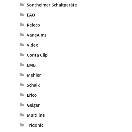
Sontheimer Schaltgeräte
EAO
Releco
VaneAims
Videx
Conta Clip
EMB
Mehler
Schalk
Erico
Geiger
Multiline
Tridonic