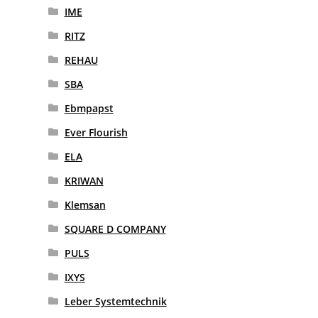
IME
RITZ
REHAU
SBA
Ebmpapst
Ever Flourish
ELA
KRIWAN
Klemsan
SQUARE D COMPANY
PULS
IXYS
Leber Systemtechnik