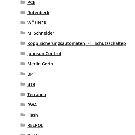
PCE
Rutenbeck
WÖHNER
M. Schneider
Kopp Sicherungsautomaten, FI - Schutzschaltep
Johnson Control
Merlin Gerin
BPT
BTR
Terraneo
RWA
Flash
RELPOL