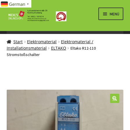
German
▼
Zur
Zum
MENÜ
Navigation
Inhalt
springen
springen
UNTERM
SPIELWAREN/BAUSÄTZE
ÖFFNEN
Start
Elektromaterial
Elektromaterial /
UNTERM
ELEKTRO
Installationsmaterial
ELTAKO
Eltako R12-110
ÖFFNEN
Stromstoßschalter
LÜFTUNG, HEIZUNG, KLIMA
SANITÄR
UNTERM
BRIEFMARKEN
ÖFFNEN
🔍