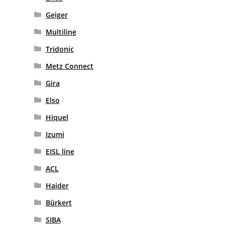
Geiger
Multiline
Tridonic
Metz Connect
Gira
Elso
Hiquel
Izumi
EISL line
ACL
Haider
Bürkert
SIBA