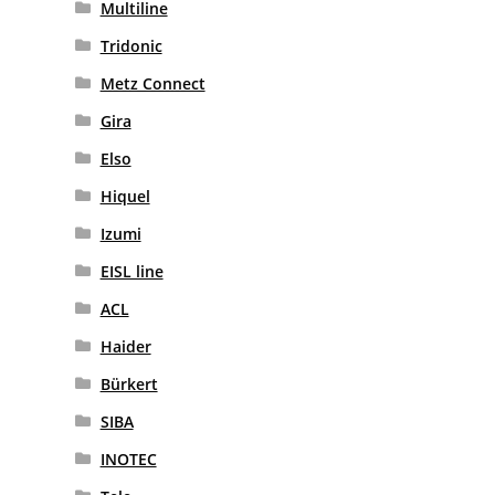
Multiline
Tridonic
Metz Connect
Gira
Elso
Hiquel
Izumi
EISL line
ACL
Haider
Bürkert
SIBA
INOTEC