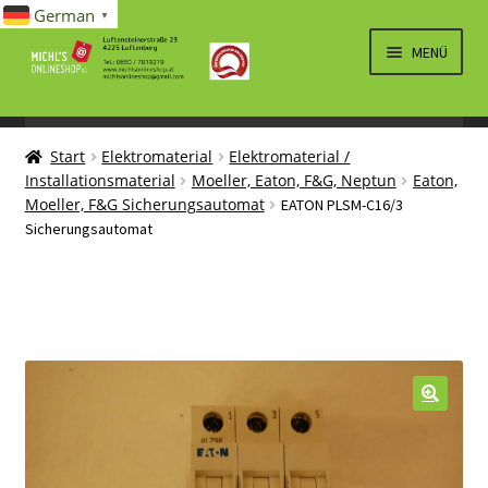
German
▼
Zur
Zum
MENÜ
Navigation
Inhalt
springen
springen
UNTERM
SPIELWAREN/BAUSÄTZE
ÖFFNEN
Start
Elektromaterial
Elektromaterial /
UNTERM
ELEKTRO
Installationsmaterial
Moeller, Eaton, F&G, Neptun
Eaton,
ÖFFNEN
Moeller, F&G Sicherungsautomat
EATON PLSM-C16/3
LÜFTUNG, HEIZUNG, KLIMA
Sicherungsautomat
SANITÄR
UNTERM
BRIEFMARKEN
ÖFFNEN
🔍