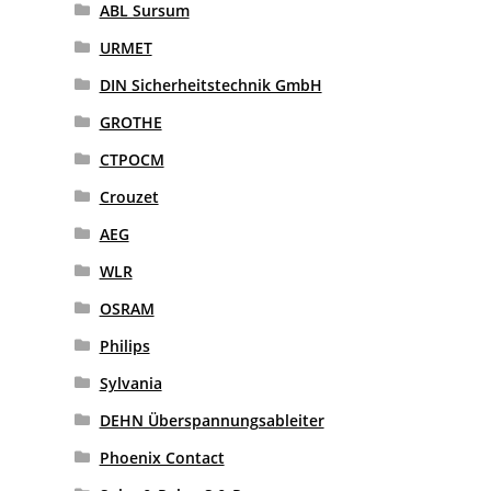
ABL Sursum
URMET
DIN Sicherheitstechnik GmbH
GROTHE
CTPOCM
Crouzet
AEG
WLR
OSRAM
Philips
Sylvania
DEHN Überspannungsableiter
Phoenix Contact