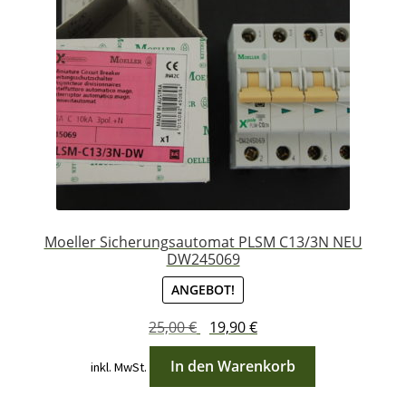
Moeller Sicherungsautomat PLSM C13/3N NEU
DW245069
ANGEBOT!
Ursprünglicher
Aktueller
25,00
€
19,90
€
Preis
Preis
In den Warenkorb
inkl. MwSt.
war:
ist:
25,00 €
19,90 €.