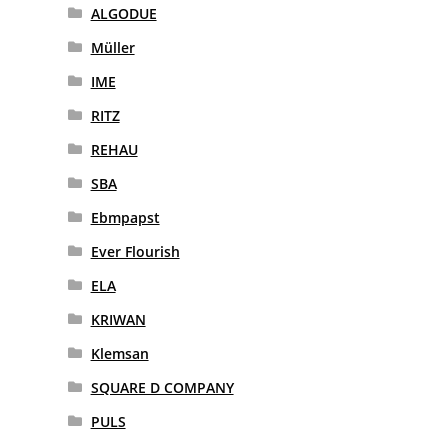
ALGODUE
Müller
IME
RITZ
REHAU
SBA
Ebmpapst
Ever Flourish
ELA
KRIWAN
Klemsan
SQUARE D COMPANY
PULS