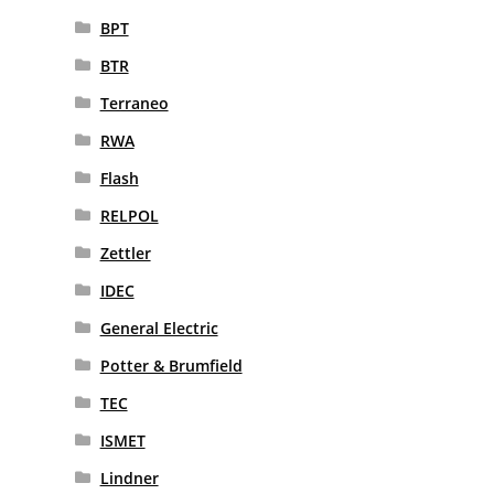
BPT
BTR
Terraneo
RWA
Flash
RELPOL
Zettler
IDEC
General Electric
Potter & Brumfield
TEC
ISMET
Lindner