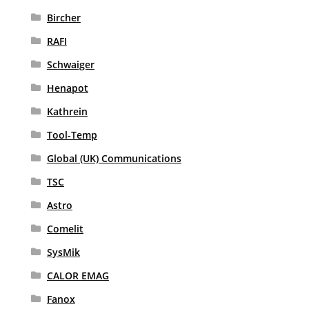
Bircher
RAFI
Schwaiger
Henapot
Kathrein
Tool-Temp
Global (UK) Communications
TSC
Astro
Comelit
SysMik
CALOR EMAG
Fanox