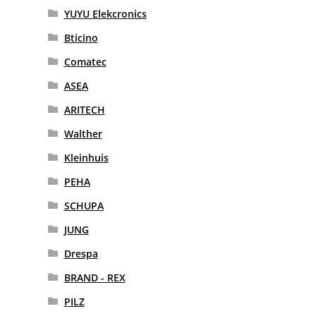
YUYU Elekcronics
Bticino
Comatec
ASEA
ARITECH
Walther
Kleinhuis
PEHA
SCHUPA
JUNG
Drespa
BRAND - REX
PILZ