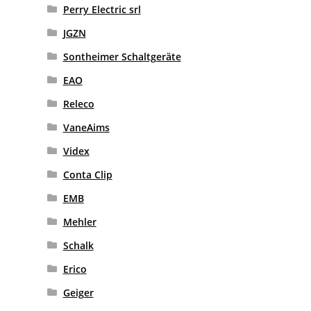
Perry Electric srl
JGZN
Sontheimer Schaltgeräte
EAO
Releco
VaneAims
Videx
Conta Clip
EMB
Mehler
Schalk
Erico
Geiger