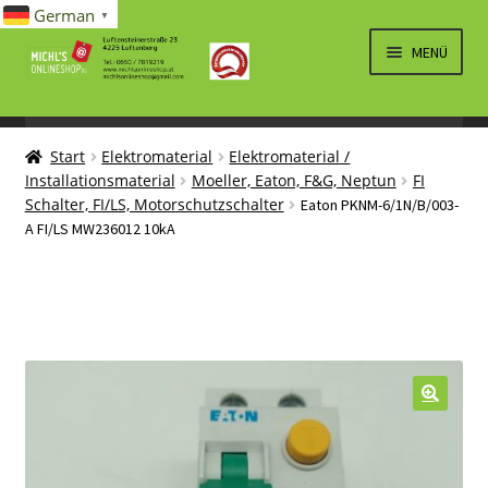
German
▼
Zur
Zum
MENÜ
Navigation
Inhalt
springen
springen
UNTERM
SPIELWAREN/BAUSÄTZE
ÖFFNEN
Start
Elektromaterial
Elektromaterial /
UNTERM
ELEKTRO
Installationsmaterial
Moeller, Eaton, F&G, Neptun
FI
ÖFFNEN
Schalter, FI/LS, Motorschutzschalter
Eaton PKNM-6/1N/B/003-
LÜFTUNG, HEIZUNG, KLIMA
A FI/LS MW236012 10kA
SANITÄR
UNTERM
BRIEFMARKEN
ÖFFNEN
🔍