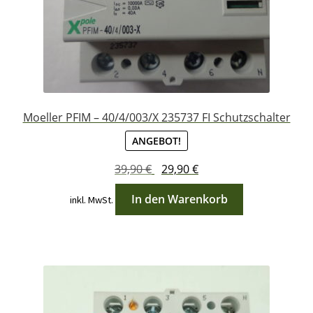
Moeller PFIM – 40/4/003/X 235737 FI Schutzschalter
ANGEBOT!
Ursprünglicher
Aktueller
39,90
€
29,90
€
Preis
Preis
In den Warenkorb
inkl. MwSt.
war:
ist:
39,90 €
29,90 €.