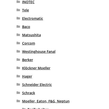
INOTEC
Tele
Electromatic
Baco
Matsushita
Corcom
Westinghouse Fanal
Berker
Klöckner Moeller
Hager
Schneider Electric
Schrack
Moeller, Eaton, F&G, Neptun