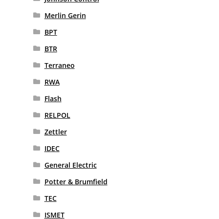
Merlin Gerin
BPT
BTR
Terraneo
RWA
Flash
RELPOL
Zettler
IDEC
General Electric
Potter & Brumfield
TEC
ISMET