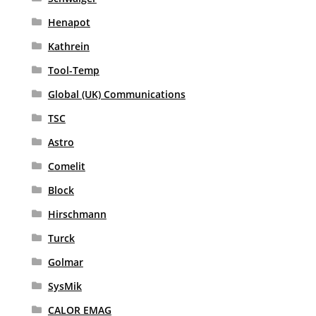
Henapot
Kathrein
Tool-Temp
Global (UK) Communications
TSC
Astro
Comelit
Block
Hirschmann
Turck
Golmar
SysMik
CALOR EMAG