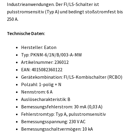
Industrieanwendungen. Der FI/LS-Schalter ist
pulsstromsensitiv (Typ A) und bedingt stoßstromfest bis
250 A.
Technische Daten:
Hersteller: Eaton
Typ: PKNM-6/1N/B/003-A-MW
Artikelnummer: 236012
EAN: 4015082360122
Gerätekombination: FI/LS-Kombischalter (RCBO)
Polzahl: 1-polig + N
Nennstrom: 6 A
Auslösecharakteristik: B
Bemessungsfehlerstrom: 30 mA (0,03 A)
Fehlerstromtyp: Typ A, pulsstromsensitiv
Bemessungsspannung: 230 V AC
Bemessungsschaltvermögen: 10 kA