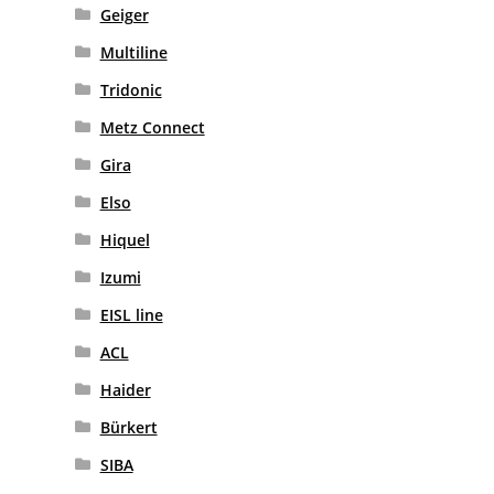
Geiger
Multiline
Tridonic
Metz Connect
Gira
Elso
Hiquel
Izumi
EISL line
ACL
Haider
Bürkert
SIBA