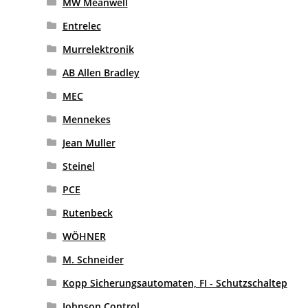
MW Meanwell
Entrelec
Murrelektronik
AB Allen Bradley
MEC
Mennekes
Jean Muller
Steinel
PCE
Rutenbeck
WÖHNER
M. Schneider
Kopp Sicherungsautomaten, FI - Schutzschaltep
Johnson Control