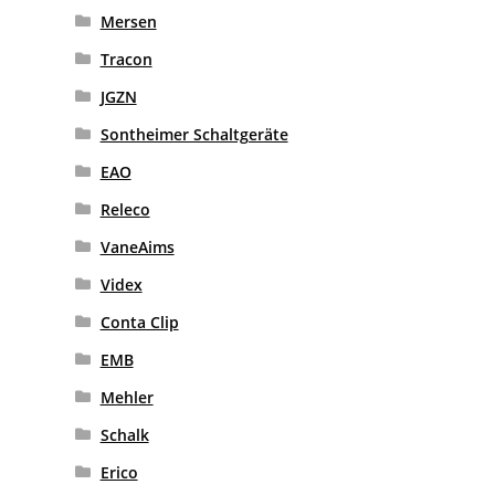
Mersen
Tracon
JGZN
Sontheimer Schaltgeräte
EAO
Releco
VaneAims
Videx
Conta Clip
EMB
Mehler
Schalk
Erico