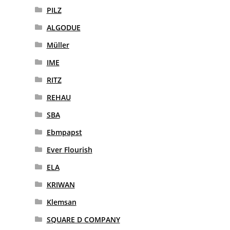
PILZ
ALGODUE
Müller
IME
RITZ
REHAU
SBA
Ebmpapst
Ever Flourish
ELA
KRIWAN
Klemsan
SQUARE D COMPANY