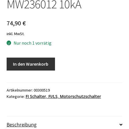
MW236012 10kA
74,90
€
inkl. MwSt.
Nur noch 1 vorrätig
Eaton
In den Warenkorb
PKNM-
6/1N/B/003-
A
FI/LS
Artikelnummer:
00300519
FI Schalter, FI/LS, Motorschutzschalter
Kategorie:
MW236012
10kA
Menge
Beschreibung