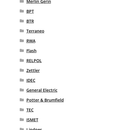
Merlin Gerin
BPT
BTR
Terraneo
RWA
Flash
RELPOL
Zettler
IDEC
General Electric
Potter & Brumfield
TEC
ISMET
Lindner