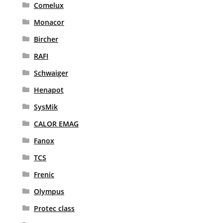
Comelux
Monacor
Bircher
RAFI
Schwaiger
Henapot
SysMik
CALOR EMAG
Fanox
TCS
Frenic
Olympus
Protec class