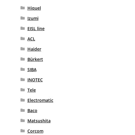
Hiquel
Izumi
EISL line
ACL
Haider
Bürkert
SIBA
INOTEC
Tele
Electromatic
Baco
Matsushita
Corcom