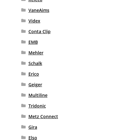
VaneAims
Videx
Conta Clip
EMB
Mehler
Schalk
Erico
Geiger
Multiline
Tridonic
Metz Connect
Gira
Elso