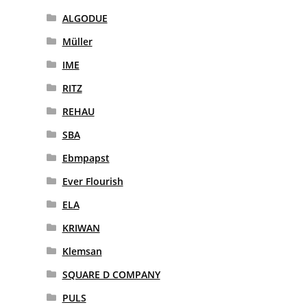
ALGODUE
Müller
IME
RITZ
REHAU
SBA
Ebmpapst
Ever Flourish
ELA
KRIWAN
Klemsan
SQUARE D COMPANY
PULS