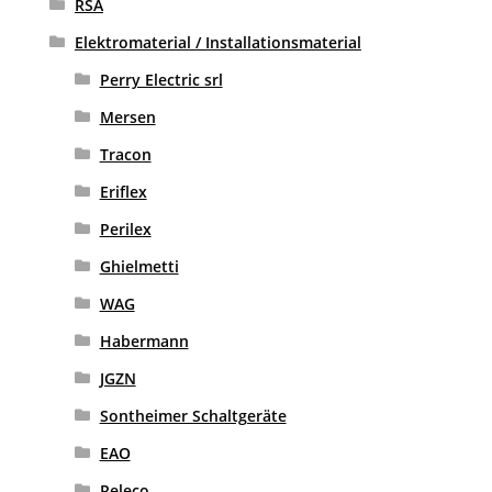
RSA
Elektromaterial / Installationsmaterial
Perry Electric srl
Mersen
Tracon
Eriflex
Perilex
Ghielmetti
WAG
Habermann
JGZN
Sontheimer Schaltgeräte
EAO
Releco