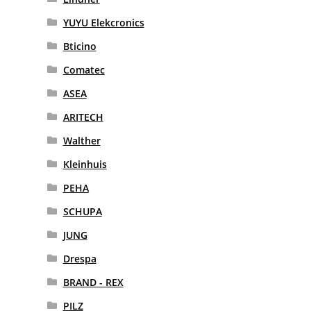
YUYU Elekcronics
Bticino
Comatec
ASEA
ARITECH
Walther
Kleinhuis
PEHA
SCHUPA
JUNG
Drespa
BRAND - REX
PILZ