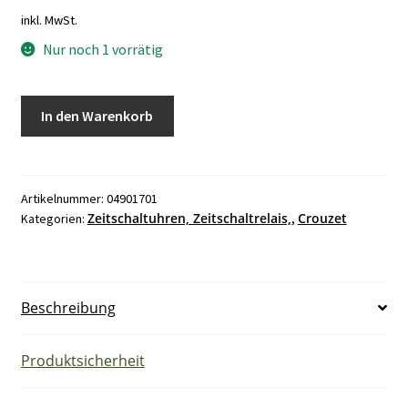
inkl. MwSt.
Nur noch 1 vorrätig
Crouzet
In den Warenkorb
270
88225.5
Zeitrelais
Menge
Artikelnummer:
04901701
Zeitschaltuhren, Zeitschaltrelais,
Crouzet
Kategorien:
,
Beschreibung
Produktsicherheit