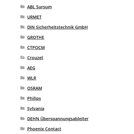
ABL Sursum
URMET
DIN Sicherheitstechnik GmbH
GROTHE
CTPOCM
Crouzet
AEG
WLR
OSRAM
Philips
Sylvania
DEHN Überspannungsableiter
Phoenix Contact