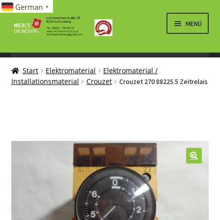
German
▼
Zur
Zum
MENÜ
Navigation
Inhalt
springen
springen
UNTERM
SPIELWAREN/BAUSÄTZE
ÖFFNEN
Start
Elektromaterial
Elektromaterial /
UNTERM
ELEKTRO
Installationsmaterial
Crouzet
Crouzet 270 88225.5 Zeitrelais
ÖFFNEN
LÜFTUNG, HEIZUNG, KLIMA
SANITÄR
UNTERM
BRIEFMARKEN
ÖFFNEN
🔍