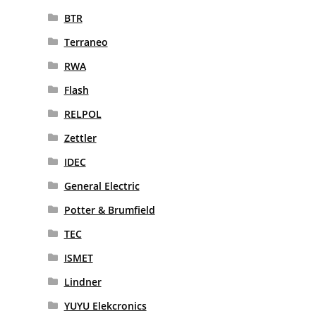
BTR
Terraneo
RWA
Flash
RELPOL
Zettler
IDEC
General Electric
Potter & Brumfield
TEC
ISMET
Lindner
YUYU Elekcronics