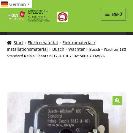
German
▼
Zur
Zum
MENÜ
Navigation
Inhalt
springen
springen
UNTERM
SPIELWAREN/BAUSÄTZE
ÖFFNEN
Start
Elektromaterial
Elektromaterial /
UNTERM
ELEKTRO
Installationsmaterial
Busch - Wächter
Busch – Wächter 180
ÖFFNEN
Standard Relais Einsatz 6812-U-101 230V~50Hz 700W/VA
LÜFTUNG, HEIZUNG, KLIMA
SANITÄR
UNTERM
BRIEFMARKEN
ÖFFNEN
🔍