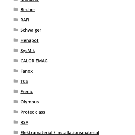
Bircher
RAFI
Schwaiger
Henapot
SysMik
CALOR EMAG
Fanox
TCS
Frenic
Olympus
Protec class
RSA
Elektromaterial / Installationsmaterial