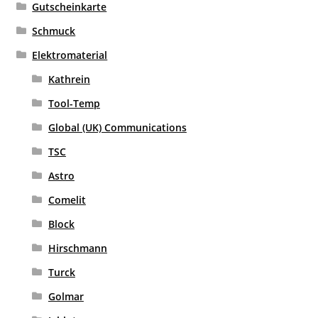
Gutscheinkarte
Schmuck
Elektromaterial
Kathrein
Tool-Temp
Global (UK) Communications
TSC
Astro
Comelit
Block
Hirschmann
Turck
Golmar