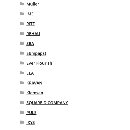
Müller
IME
RITZ
REHAU
SBA
Ebmpapst
Ever Flourish
ELA
KRIWAN
Klemsan
SQUARE D COMPANY
PULS
IXYS