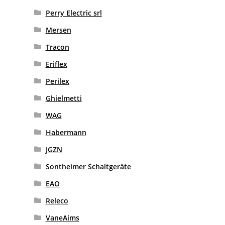
Perry Electric srl
Mersen
Tracon
Eriflex
Perilex
Ghielmetti
WAG
Habermann
JGZN
Sontheimer Schaltgeräte
EAO
Releco
VaneAims