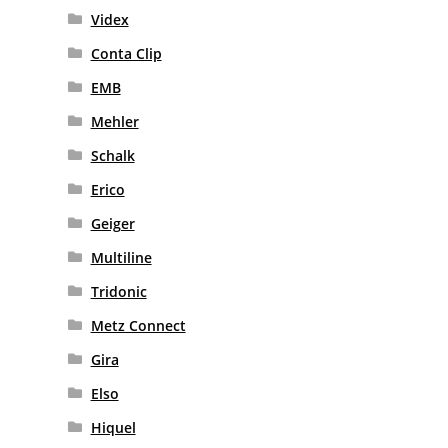
Videx
Conta Clip
EMB
Mehler
Schalk
Erico
Geiger
Multiline
Tridonic
Metz Connect
Gira
Elso
Hiquel