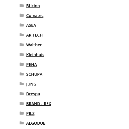
Bticino
Comatec
ASEA
ARITECH
Walther
Kleinhuis
PEHA
SCHUPA
JUNG
Drespa
BRAND - REX
PILZ
ALGODUE