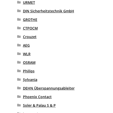
URMET
DIN Sicherheitstechnik GmbH
GROTHE
CTPOCM
Crouzet
AEG
WLR
OSRAM
Philips
Sylvania
DEHN Überspannungsableiter
Phoenix Contact
Soler & Palau S & P