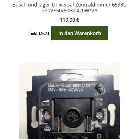
Busch und Jäger-Universal-Zentraldimmer 6593U
230V~50/60Hz 420W/VA
119,90
€
In den Warenkorb
inkl. MwSt.