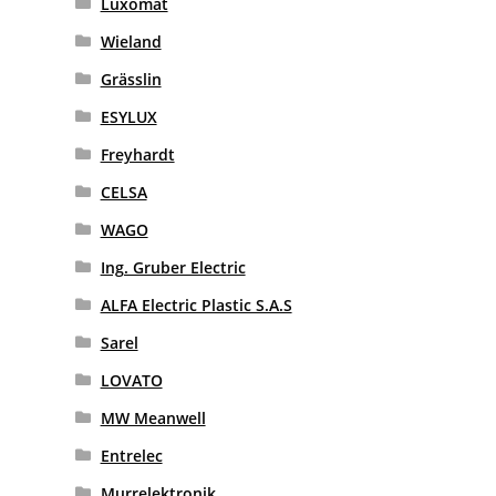
Luxomat
Wieland
Grässlin
ESYLUX
Freyhardt
CELSA
WAGO
Ing. Gruber Electric
ALFA Electric Plastic S.A.S
Sarel
LOVATO
MW Meanwell
Entrelec
Murrelektronik