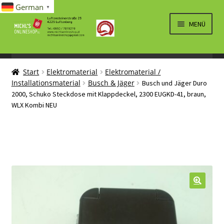
German
▼
Zur
Zum
MENÜ
Navigation
Inhalt
springen
springen
UNTERM
SPIELWAREN/BAUSÄTZE
ÖFFNEN
Start
Elektromaterial
Elektromaterial /
UNTERM
ELEKTRO
Installationsmaterial
Busch & Jäger
Busch und Jäger Duro
ÖFFNEN
2000, Schuko Steckdose mit Klappdeckel, 2300 EUGKD-41, braun,
LÜFTUNG, HEIZUNG, KLIMA
WLX Kombi NEU
SANITÄR
UNTERM
BRIEFMARKEN
ÖFFNEN
🔍