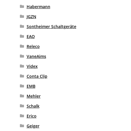
Habermann
JGZN
Sontheimer Schaltgeräte
EAO
Releco
VaneAims
Videx
Conta Clip
EMB
Mehler
Schalk
Erico
Geiger