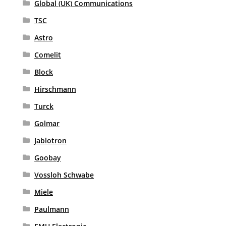
Global (UK) Communications
TSC
Astro
Comelit
Block
Hirschmann
Turck
Golmar
Jablotron
Goobay
Vossloh Schwabe
Miele
Paulmann