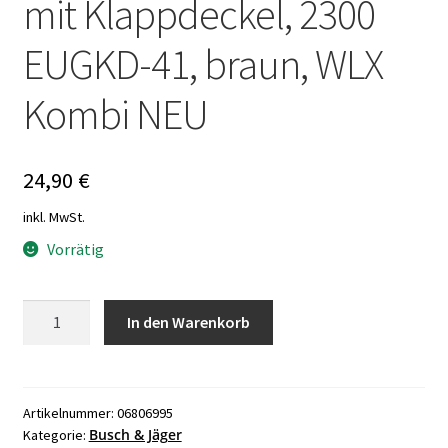
mit Klappdeckel, 2300
EUGKD-41, braun, WLX
Kombi NEU
24,90
€
inkl. MwSt.
Vorrätig
Busch
In den Warenkorb
und
Jäger
Duro
2000,
Artikelnummer:
06806995
Busch & Jäger
Kategorie:
Schuko