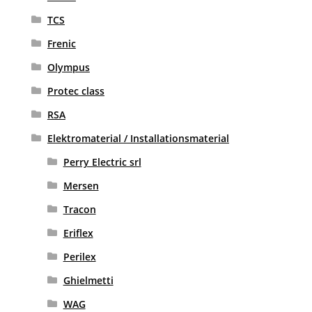
TCS
Frenic
Olympus
Protec class
RSA
Elektromaterial / Installationsmaterial
Perry Electric srl
Mersen
Tracon
Eriflex
Perilex
Ghielmetti
WAG