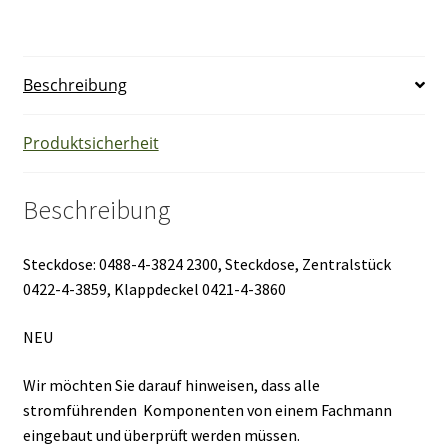
Steckdose
mit
Klappdeckel,
Beschreibung
2300
EUGKD-
41,
Produktsicherheit
braun,
WLX
Beschreibung
Kombi
NEU
Menge
Steckdose: 0488-4-3824 2300, Steckdose, Zentralstück
0422-4-3859, Klappdeckel 0421-4-3860
NEU
Wir möchten Sie darauf hinweisen, dass alle
stromführenden Komponenten von einem Fachmann
eingebaut und überprüft werden müssen.