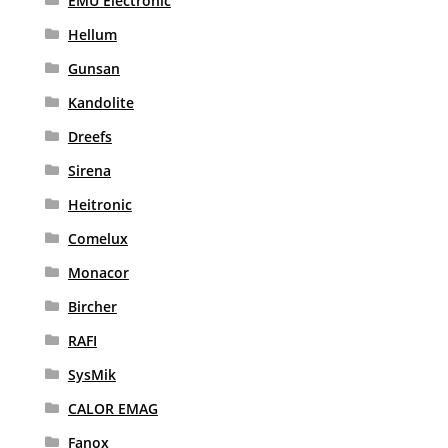
EMU Electronic
Hellum
Gunsan
Kandolite
Dreefs
Sirena
Heitronic
Comelux
Monacor
Bircher
RAFI
SysMik
CALOR EMAG
Fanox