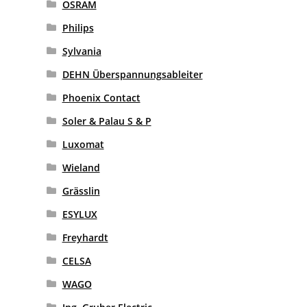
OSRAM
Philips
Sylvania
DEHN Überspannungsableiter
Phoenix Contact
Soler & Palau S & P
Luxomat
Wieland
Grässlin
ESYLUX
Freyhardt
CELSA
WAGO