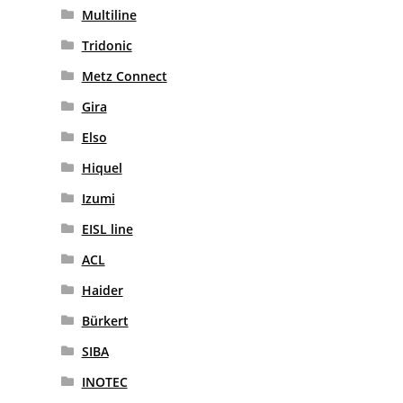
Multiline
Tridonic
Metz Connect
Gira
Elso
Hiquel
Izumi
EISL line
ACL
Haider
Bürkert
SIBA
INOTEC