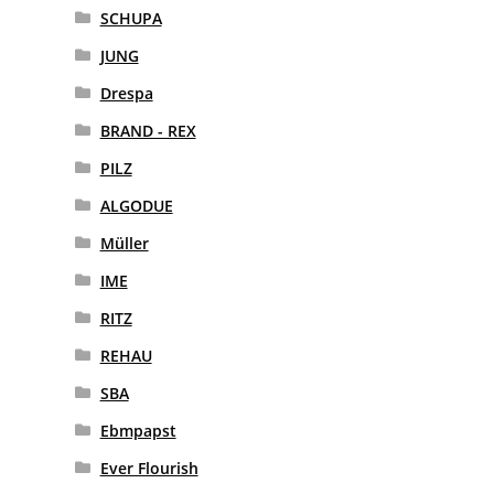
SCHUPA
JUNG
Drespa
BRAND - REX
PILZ
ALGODUE
Müller
IME
RITZ
REHAU
SBA
Ebmpapst
Ever Flourish