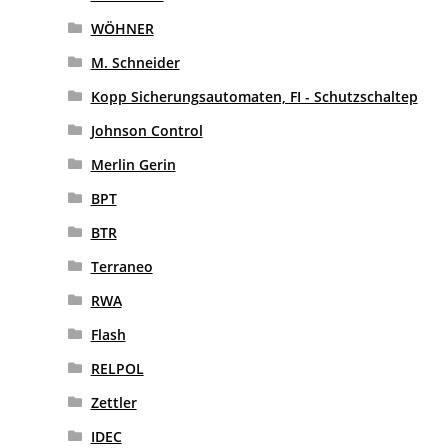
WÖHNER
M. Schneider
Kopp Sicherungsautomaten, FI - Schutzschaltep
Johnson Control
Merlin Gerin
BPT
BTR
Terraneo
RWA
Flash
RELPOL
Zettler
IDEC