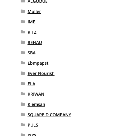
ALGODUE
Müller
IME
RITZ
REHAU
SBA
Ebmpapst
Ever Flourish
ELA
KRIWAN
Klemsan
SQUARE D COMPANY
PULS
IXYS