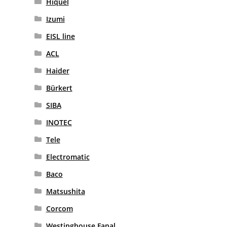
Hiquel
Izumi
EISL line
ACL
Haider
Bürkert
SIBA
INOTEC
Tele
Electromatic
Baco
Matsushita
Corcom
Westinghouse Fanal