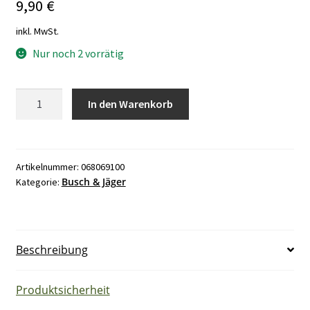
9,90
€
inkl. MwSt.
Nur noch 2 vorrätig
Busch
In den Warenkorb
und
Jäger
2765
braun
Artikelnummer:
068069100
Busch & Jäger
Kategorie:
0502-
4-
0275
NEU
Beschreibung
Menge
Produktsicherheit