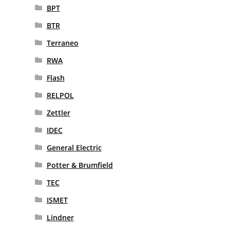
BPT
BTR
Terraneo
RWA
Flash
RELPOL
Zettler
IDEC
General Electric
Potter & Brumfield
TEC
ISMET
Lindner