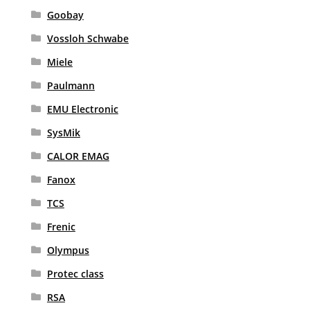
Goobay
Vossloh Schwabe
Miele
Paulmann
EMU Electronic
SysMik
CALOR EMAG
Fanox
TCS
Frenic
Olympus
Protec class
RSA