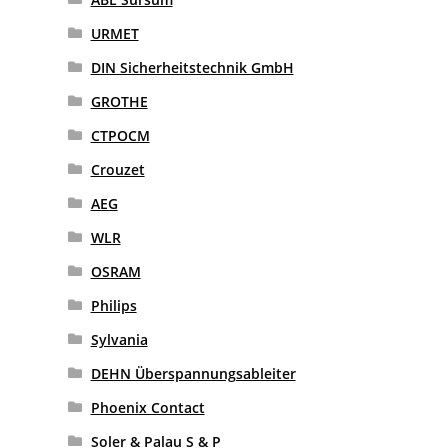
URMET
DIN Sicherheitstechnik GmbH
GROTHE
CTPOCM
Crouzet
AEG
WLR
OSRAM
Philips
Sylvania
DEHN Überspannungsableiter
Phoenix Contact
Soler & Palau S & P