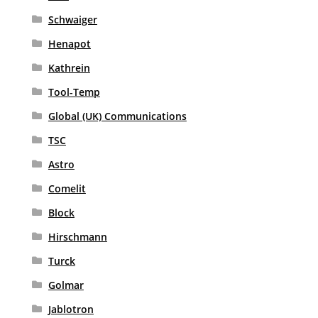
Schwaiger
Henapot
Kathrein
Tool-Temp
Global (UK) Communications
TSC
Astro
Comelit
Block
Hirschmann
Turck
Golmar
Jablotron