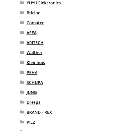
YUYU Elekcronics
Bticino
Comatec
ASEA
ARITECH
Walther
Kleinhuis
PEHA
SCHUPA
JUNG
Drespa
BRAND - REX
PILZ