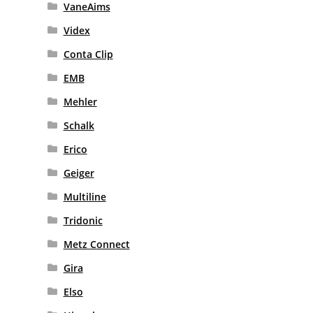
VaneAims
Videx
Conta Clip
EMB
Mehler
Schalk
Erico
Geiger
Multiline
Tridonic
Metz Connect
Gira
Elso