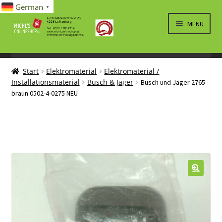
German
▼
Zur
Zum
MENÜ
Navigation
Inhalt
springen
springen
UNTERM
SPIELWAREN/BAUSÄTZE
ÖFFNEN
Start
Elektromaterial
Elektromaterial /
UNTERM
ELEKTRO
Installationsmaterial
Busch & Jäger
Busch und Jäger 2765
ÖFFNEN
braun 0502-4-0275 NEU
LÜFTUNG, HEIZUNG, KLIMA
SANITÄR
UNTERM
BRIEFMARKEN
ÖFFNEN
🔍