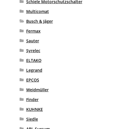
Schiele Motorschutzschalter
Multicomat
Busch & Jäger
Fermax
Sauter
Syrelec
ELTAKO
Legrand
EPCOS
Weidmüller
Finder
KUHNKE
Siedle
ABL Sursum