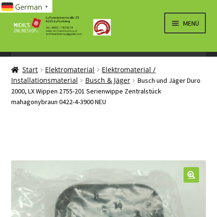
German
▼
Zur
Zum
MENÜ
Navigation
Inhalt
springen
springen
UNTERM
SPIELWAREN/BAUSÄTZE
ÖFFNEN
Start
Elektromaterial
Elektromaterial /
UNTERM
ELEKTRO
Installationsmaterial
Busch & Jäger
Busch und Jäger Duro
ÖFFNEN
2000, LX Wippen 2755-201 Serienwippe Zentralstück
LÜFTUNG, HEIZUNG, KLIMA
mahagonybraun 0422-4-3900 NEU
SANITÄR
UNTERM
BRIEFMARKEN
ÖFFNEN
🔍