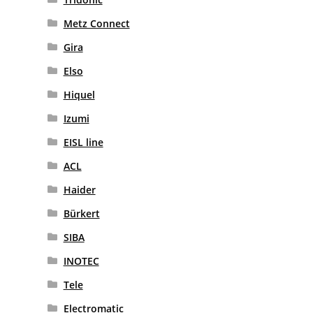
Metz Connect
Gira
Elso
Hiquel
Izumi
EISL line
ACL
Haider
Bürkert
SIBA
INOTEC
Tele
Electromatic