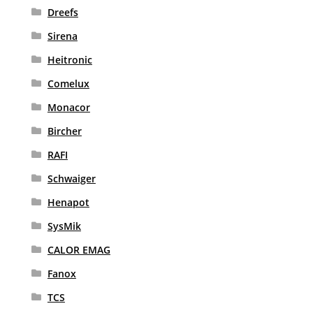
Dreefs
Sirena
Heitronic
Comelux
Monacor
Bircher
RAFI
Schwaiger
Henapot
SysMik
CALOR EMAG
Fanox
TCS