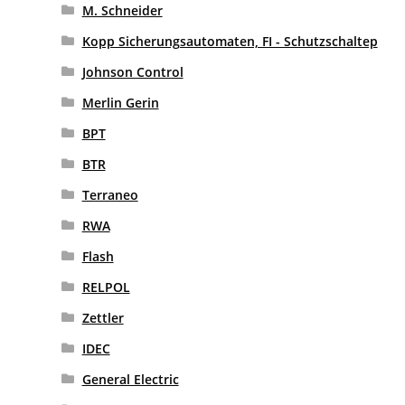
M. Schneider
Kopp Sicherungsautomaten, FI - Schutzschaltep
Johnson Control
Merlin Gerin
BPT
BTR
Terraneo
RWA
Flash
RELPOL
Zettler
IDEC
General Electric