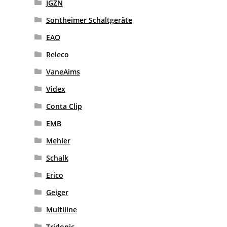
JGZN
Sontheimer Schaltgeräte
EAO
Releco
VaneAims
Videx
Conta Clip
EMB
Mehler
Schalk
Erico
Geiger
Multiline
Tridonic