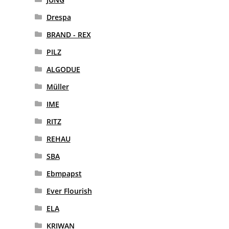
Drespa
BRAND - REX
PILZ
ALGODUE
Müller
IME
RITZ
REHAU
SBA
Ebmpapst
Ever Flourish
ELA
KRIWAN