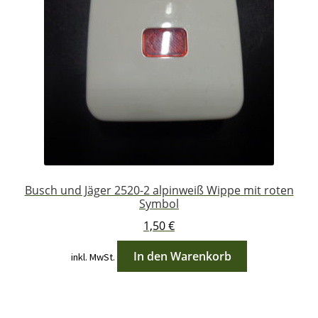
Busch und Jäger 2520-2 alpinweiß Wippe mit roten
Symbol
1,50
€
In den Warenkorb
inkl. MwSt.