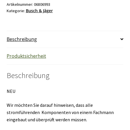
2000,
Artikelnummer:
06806993
Busch & Jäger
Kategorie:
LX
Wippen
2755-
201
Beschreibung
Serienwippe
Zentralstück
mahagonybraun
Produktsicherheit
0422-
4-
Beschreibung
3900
NEU
Menge
NEU
Wir möchten Sie darauf hinweisen, dass alle
stromführenden Komponenten von einem Fachmann
eingebaut und überprüft werden müssen.