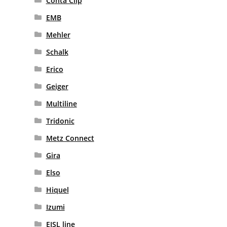
Conta Clip
EMB
Mehler
Schalk
Erico
Geiger
Multiline
Tridonic
Metz Connect
Gira
Elso
Hiquel
Izumi
EISL line