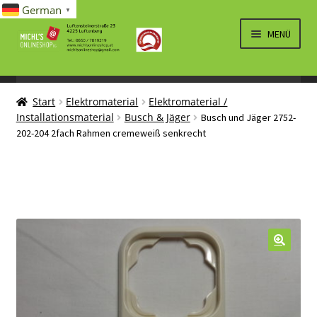
German
▼
Zur
Zum
MENÜ
Navigation
Inhalt
springen
springen
UNTERM
SPIELWAREN/BAUSÄTZE
ÖFFNEN
Start
Elektromaterial
Elektromaterial /
UNTERM
ELEKTRO
Installationsmaterial
Busch & Jäger
Busch und Jäger 2752-
ÖFFNEN
202-204 2fach Rahmen cremeweiß senkrecht
LÜFTUNG, HEIZUNG, KLIMA
SANITÄR
UNTERM
BRIEFMARKEN
ÖFFNEN
🔍