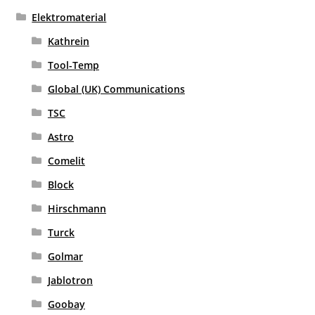
Elektromaterial
Kathrein
Tool-Temp
Global (UK) Communications
TSC
Astro
Comelit
Block
Hirschmann
Turck
Golmar
Jablotron
Goobay