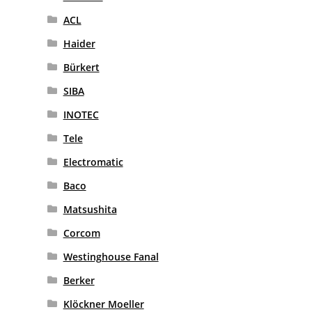
ACL
Haider
Bürkert
SIBA
INOTEC
Tele
Electromatic
Baco
Matsushita
Corcom
Westinghouse Fanal
Berker
Klöckner Moeller