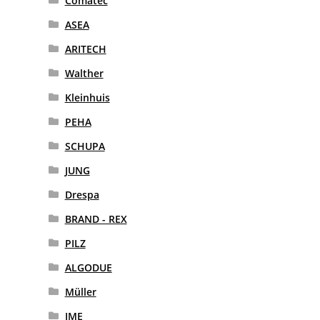
Comatec
ASEA
ARITECH
Walther
Kleinhuis
PEHA
SCHUPA
JUNG
Drespa
BRAND - REX
PILZ
ALGODUE
Müller
IME