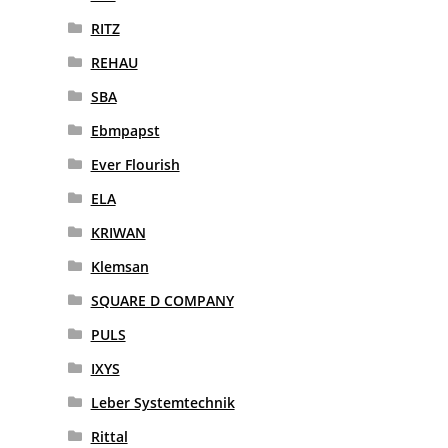
RITZ
REHAU
SBA
Ebmpapst
Ever Flourish
ELA
KRIWAN
Klemsan
SQUARE D COMPANY
PULS
IXYS
Leber Systemtechnik
Rittal