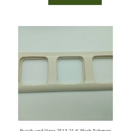
Busch und Jäger 2513-21-K 3fach Rahmen