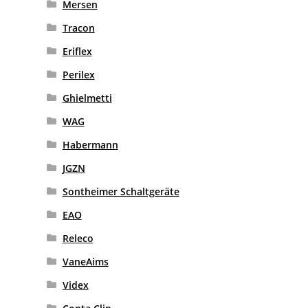
Mersen
Tracon
Eriflex
Perilex
Ghielmetti
WAG
Habermann
JGZN
Sontheimer Schaltgeräte
EAO
Releco
VaneAims
Videx