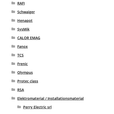
RAFI
Schwaiger
Henapot
SysMik
CALOR EMAG
Fanox
TCS
Frenic
Olympus
Protec class
RSA
Elektromaterial / Installationsmaterial
Perry Electric srl