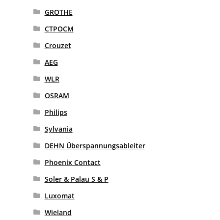
GROTHE
CTPOCM
Crouzet
AEG
WLR
OSRAM
Philips
Sylvania
DEHN Überspannungsableiter
Phoenix Contact
Soler & Palau S & P
Luxomat
Wieland