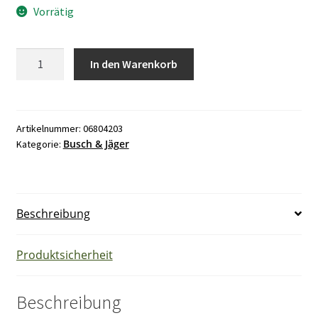
Vorrätig
Busch
In den Warenkorb
und
Jäger
1702-
21
Artikelnummer:
06804203
Busch & Jäger
Kategorie:
polarweiß
Aufputzgehäuse
Menge
Beschreibung
Produktsicherheit
Beschreibung