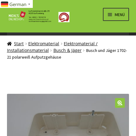
German
▼
Zur
Zum
MENÜ
Navigation
Inhalt
springen
springen
UNTERM
SPIELWAREN/BAUSÄTZE
ÖFFNEN
Start
Elektromaterial
Elektromaterial /
UNTERM
ELEKTRO
Installationsmaterial
Busch & Jäger
Busch und Jäger 1702-
ÖFFNEN
21 polarweiß Aufputzgehäuse
LÜFTUNG, HEIZUNG, KLIMA
SANITÄR
UNTERM
BRIEFMARKEN
ÖFFNEN
🔍