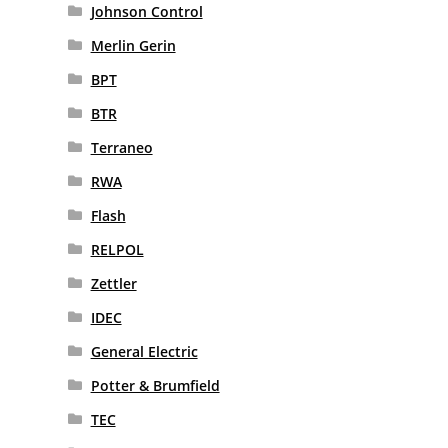
Johnson Control
Merlin Gerin
BPT
BTR
Terraneo
RWA
Flash
RELPOL
Zettler
IDEC
General Electric
Potter & Brumfield
TEC