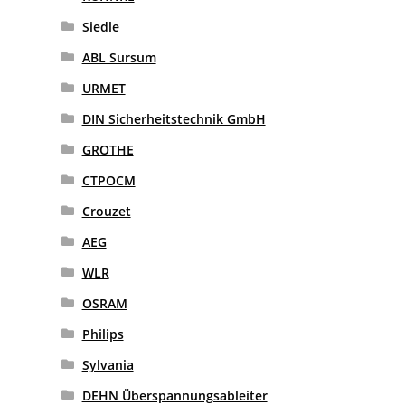
Siedle
ABL Sursum
URMET
DIN Sicherheitstechnik GmbH
GROTHE
CTPOCM
Crouzet
AEG
WLR
OSRAM
Philips
Sylvania
DEHN Überspannungsableiter