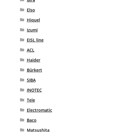
Elso
Hiquel
Izumi
EISL line
ACL
Haider
Bürkert
SIBA
INOTEC
Tele
Electromatic
Baco
Matsushita