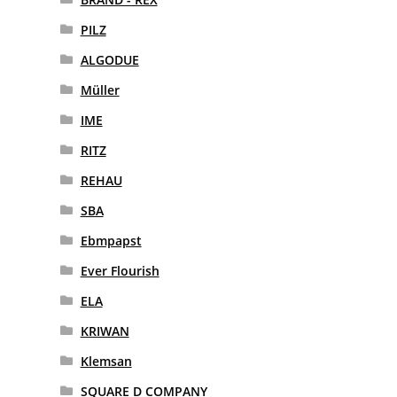
PILZ
ALGODUE
Müller
IME
RITZ
REHAU
SBA
Ebmpapst
Ever Flourish
ELA
KRIWAN
Klemsan
SQUARE D COMPANY