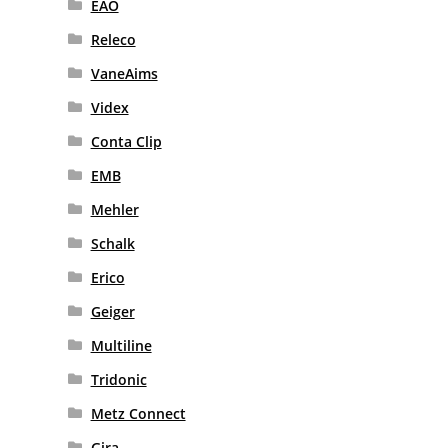
EAO
Releco
VaneAims
Videx
Conta Clip
EMB
Mehler
Schalk
Erico
Geiger
Multiline
Tridonic
Metz Connect
Gira