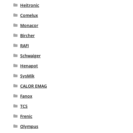
Heitronic
Comelux
Monacor
Bircher
RAFI
Schwaiger
Henapot
SysMik
CALOR EMAG
Fanox
TCS
Frenic
Olympus