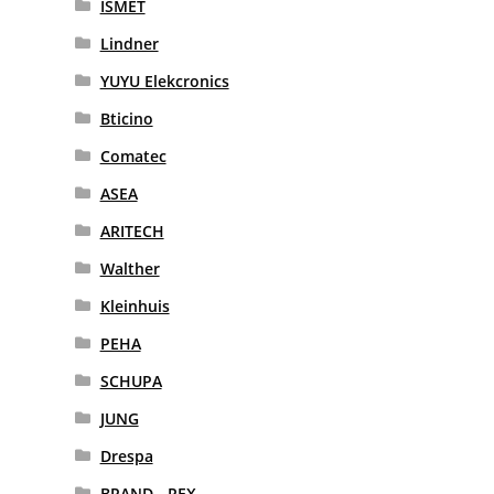
ISMET
Lindner
YUYU Elekcronics
Bticino
Comatec
ASEA
ARITECH
Walther
Kleinhuis
PEHA
SCHUPA
JUNG
Drespa
BRAND - REX