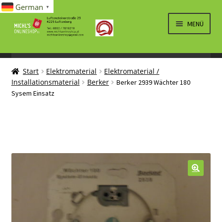
German
▼
Zur
Zum
MENÜ
Navigation
Inhalt
springen
springen
UNTERM
SPIELWAREN/BAUSÄTZE
ÖFFNEN
Start
Elektromaterial
Elektromaterial /
UNTERM
ELEKTRO
Installationsmaterial
Berker
Berker 2939 Wächter 180
ÖFFNEN
Sysem Einsatz
LÜFTUNG, HEIZUNG, KLIMA
SANITÄR
UNTERM
BRIEFMARKEN
ÖFFNEN
🔍