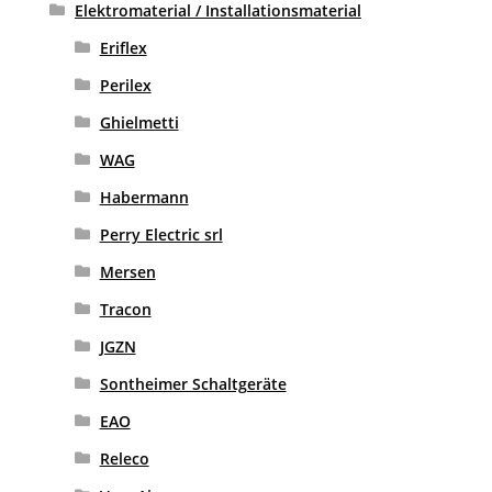
Elektromaterial / Installationsmaterial
Eriflex
Perilex
Ghielmetti
WAG
Habermann
Perry Electric srl
Mersen
Tracon
JGZN
Sontheimer Schaltgeräte
EAO
Releco