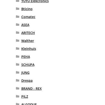
YUYU Elekcronics
Bticino
Comatec
ASEA
ARITECH
Walther
Kleinhuis
PEHA
SCHUPA
JUNG
Drespa
BRAND - REX
PILZ
ALGODUE