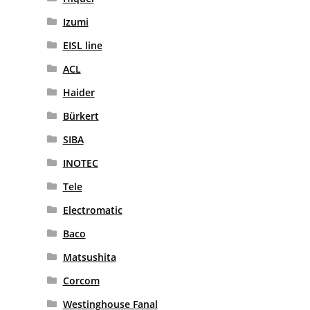
Izumi
EISL line
ACL
Haider
Bürkert
SIBA
INOTEC
Tele
Electromatic
Baco
Matsushita
Corcom
Westinghouse Fanal