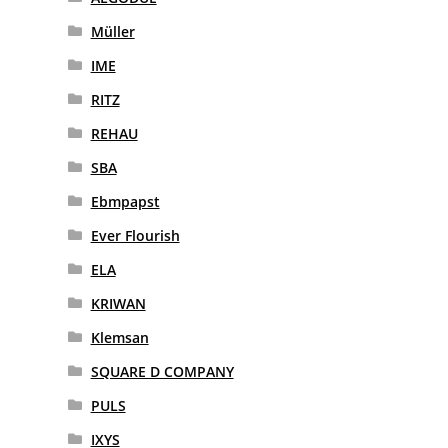
Müller
IME
RITZ
REHAU
SBA
Ebmpapst
Ever Flourish
ELA
KRIWAN
Klemsan
SQUARE D COMPANY
PULS
IXYS