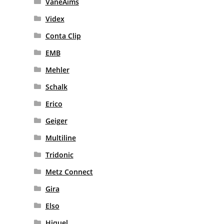
VaneAims
Videx
Conta Clip
EMB
Mehler
Schalk
Erico
Geiger
Multiline
Tridonic
Metz Connect
Gira
Elso
Hiquel