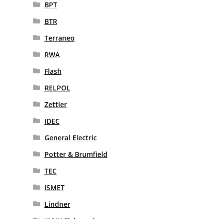
BPT
BTR
Terraneo
RWA
Flash
RELPOL
Zettler
IDEC
General Electric
Potter & Brumfield
TEC
ISMET
Lindner