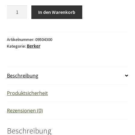
Berker
In den Warenkorb
2939
Wächter
180
Sysem
Artikelnummer:
09504300
Berker
Kategorie:
Einsatz
Menge
Beschreibung
Produktsicherheit
Rezensionen (0)
Beschreibung