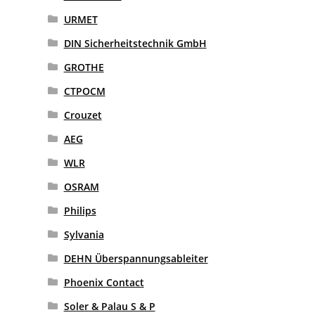
URMET
DIN Sicherheitstechnik GmbH
GROTHE
CTPOCM
Crouzet
AEG
WLR
OSRAM
Philips
Sylvania
DEHN Überspannungsableiter
Phoenix Contact
Soler & Palau S & P