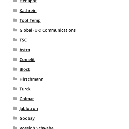
Henapot
Kathrein
Tool-Temp
Global (UK) Communications
TSC
Astro
Comelit
Block
Hirschmann
Turck
Golmar
Jablotron
Goobay
Vossloh Schwabe