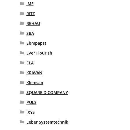
IME
RITZ
REHAU
SBA
Ebmpapst
Ever Flourish
ELA
KRIWAN
Klemsan
SQUARE D COMPANY
PULS
IXYS
Leber Systemtechnik