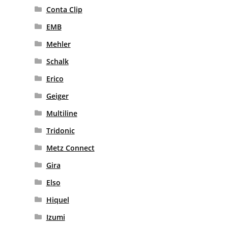
Conta Clip
EMB
Mehler
Schalk
Erico
Geiger
Multiline
Tridonic
Metz Connect
Gira
Elso
Hiquel
Izumi