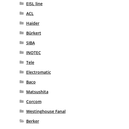
EISL line
ACL
Haider
Bürkert
SIBA
INOTEC
Tele
Electromatic
Baco
Matsushita
Corcom
Westinghouse Fanal
Berker