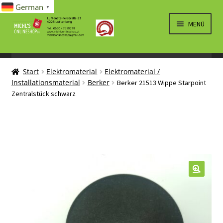
German
▼
Zur
Zum
MENÜ
Navigation
Inhalt
springen
springen
UNTERM
SPIELWAREN/BAUSÄTZE
ÖFFNEN
Start
Elektromaterial
Elektromaterial /
UNTERM
ELEKTRO
Installationsmaterial
Berker
Berker 21513 Wippe Starpoint
ÖFFNEN
Zentralstück schwarz
LÜFTUNG, HEIZUNG, KLIMA
SANITÄR
UNTERM
BRIEFMARKEN
ÖFFNEN
🔍