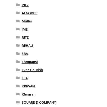
PILZ
ALGODUE
Müller
IME
RITZ
REHAU
SBA
Ebmpapst
Ever Flourish
ELA
KRIWAN
Klemsan
SQUARE D COMPANY