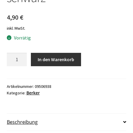
4,90
€
inkl. MwSt.
Vorrätig
Berker
In den Warenkorb
21513
Wippe
Starpoint
Zentralstück
Artikelnummer:
09506938
Berker
Kategorie:
schwarz
Menge
Beschreibung