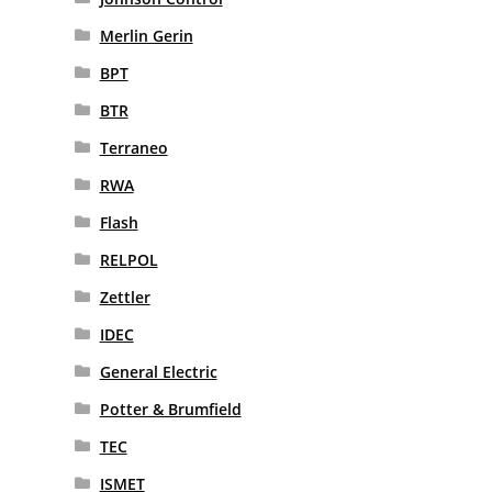
Merlin Gerin
BPT
BTR
Terraneo
RWA
Flash
RELPOL
Zettler
IDEC
General Electric
Potter & Brumfield
TEC
ISMET