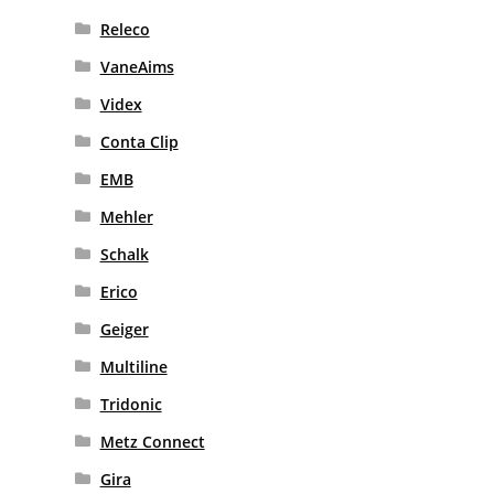
Releco
VaneAims
Videx
Conta Clip
EMB
Mehler
Schalk
Erico
Geiger
Multiline
Tridonic
Metz Connect
Gira