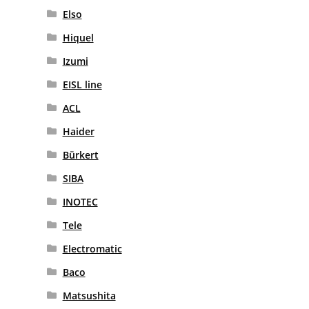
Elso
Hiquel
Izumi
EISL line
ACL
Haider
Bürkert
SIBA
INOTEC
Tele
Electromatic
Baco
Matsushita