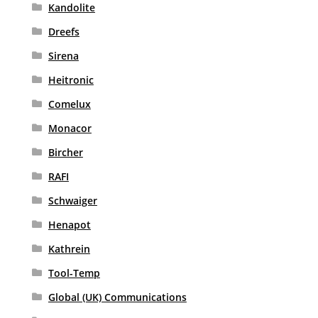
Kandolite
Dreefs
Sirena
Heitronic
Comelux
Monacor
Bircher
RAFI
Schwaiger
Henapot
Kathrein
Tool-Temp
Global (UK) Communications