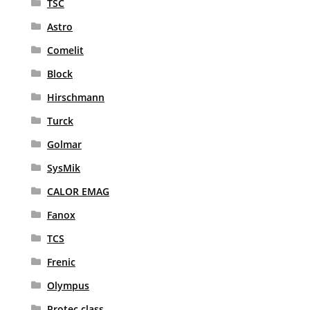
TSC
Astro
Comelit
Block
Hirschmann
Turck
Golmar
SysMik
CALOR EMAG
Fanox
TCS
Frenic
Olympus
Protec class