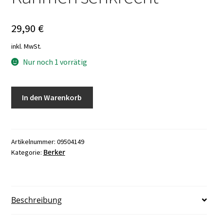
29,90
€
inkl. MwSt.
Nur noch 1 vorrätig
Berker
In den Warenkorb
21511
Modul
MB
Starpoint
Artikelnummer:
09504149
Berker
Kategorie:
Bronze
4fach
Rahmen
senkrecht
Beschreibung
Menge