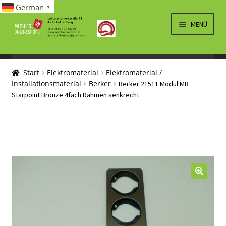
German
▼
Zur
Zum
MENÜ
Navigation
Inhalt
springen
springen
UNTERM
SPIELWAREN/BAUSÄTZE
ÖFFNEN
Start
Elektromaterial
Elektromaterial /
UNTERM
ELEKTRO
Installationsmaterial
Berker
Berker 21511 Modul MB
ÖFFNEN
Starpoint Bronze 4fach Rahmen senkrecht
LÜFTUNG, HEIZUNG, KLIMA
SANITÄR
UNTERM
BRIEFMARKEN
ÖFFNEN
🔍