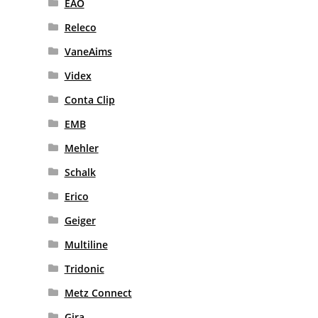
EAO
Releco
VaneAims
Videx
Conta Clip
EMB
Mehler
Schalk
Erico
Geiger
Multiline
Tridonic
Metz Connect
Gira