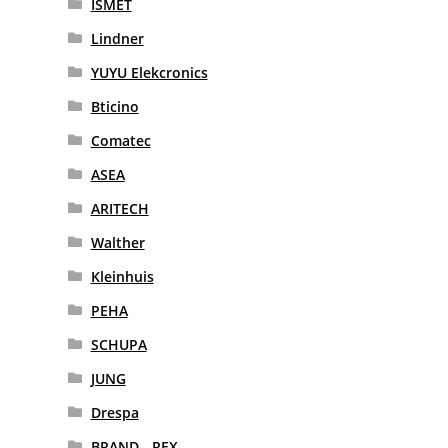
ISMET
Lindner
YUYU Elekcronics
Bticino
Comatec
ASEA
ARITECH
Walther
Kleinhuis
PEHA
SCHUPA
JUNG
Drespa
BRAND - REX