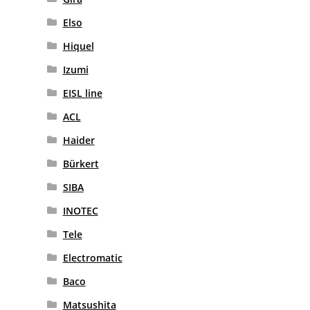
Elso
Hiquel
Izumi
EISL line
ACL
Haider
Bürkert
SIBA
INOTEC
Tele
Electromatic
Baco
Matsushita