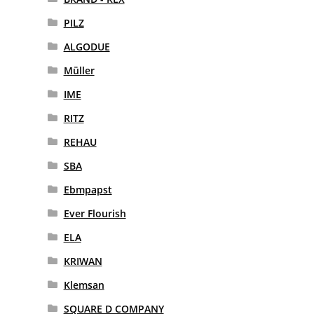
PILZ
ALGODUE
Müller
IME
RITZ
REHAU
SBA
Ebmpapst
Ever Flourish
ELA
KRIWAN
Klemsan
SQUARE D COMPANY