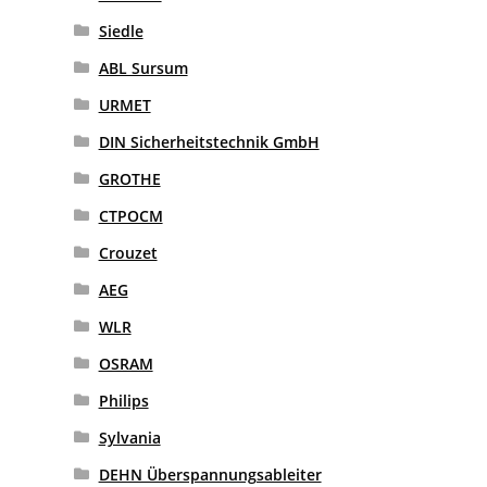
Siedle
ABL Sursum
URMET
DIN Sicherheitstechnik GmbH
GROTHE
CTPOCM
Crouzet
AEG
WLR
OSRAM
Philips
Sylvania
DEHN Überspannungsableiter