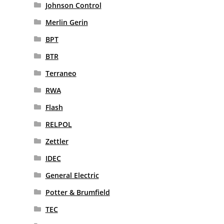
Johnson Control
Merlin Gerin
BPT
BTR
Terraneo
RWA
Flash
RELPOL
Zettler
IDEC
General Electric
Potter & Brumfield
TEC