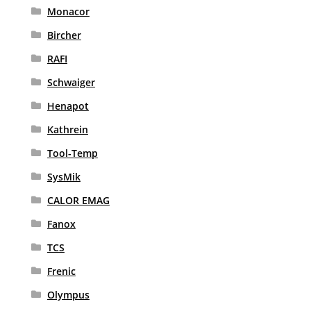
Monacor
Bircher
RAFI
Schwaiger
Henapot
Kathrein
Tool-Temp
SysMik
CALOR EMAG
Fanox
TCS
Frenic
Olympus