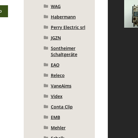
WAG
b
Habermann
Perry Electric srl
JGZN
Sontheimer
Schaltgeräte
EAO
Releco
VaneAims
Videx
Conta Clip
EMB
Mehler