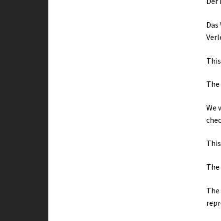
Der 
Das 
Verl
This
The 
We w
chec
This
The 
The 
repr