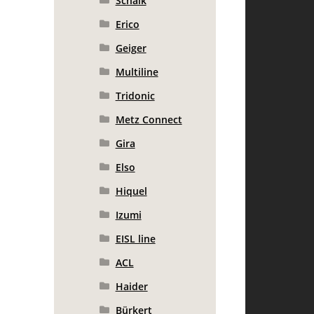
Schalk
Erico
Geiger
Multiline
Tridonic
Metz Connect
Gira
Elso
Hiquel
Izumi
EISL line
ACL
Haider
Bürkert