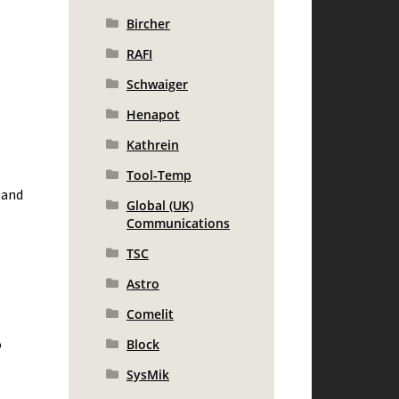
Bircher
e
RAFI
Schwaiger
Henapot
Kathrein
Tool-Temp
 and
Global (UK)
Communications
TSC
Astro
Comelit
o
Block
SysMik