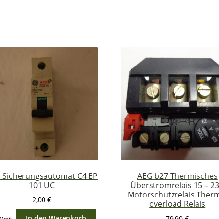
 Sicherungsautomat C4 EP
AEG b27 Thermisches
101 UC
Überstromrelais 15 – 2
Motorschutzrelais Ther
2,00
€
overload Relais
In den Warenkorb
79,90
€
 MwSt.