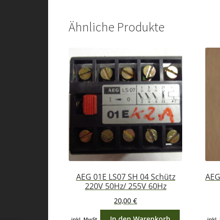
Ähnliche Produkte
AEG 01E LS07 SH 04 Schütz
AEG
220V 50Hz/ 255V 60Hz
20,00
€
In den Warenkorb
inkl. MwSt.
inkl.