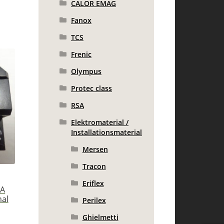
CALOR EMAG
Fanox
TCS
Frenic
Olympus
Protec class
RSA
Elektromaterial /
Installationsmaterial
Mersen
Tracon
Eriflex
3A
mal
Perilex
Ghielmetti