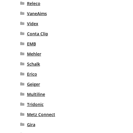
Releco
VaneAims
Videx
Conta Clip
EMB
Mehler
Schalk
Erico
Geiger
Multiline
Tridonic
Metz Connect
Gira