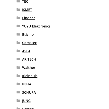
TEC
ISMET
Lindner
YUYU Elekcronics
Bticino
Comatec
ASEA
ARITECH
Walther
Kleinhuis
PEHA
SCHUPA
JUNG
Drespa