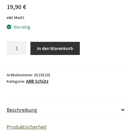
19,90
€
inkl. MwSt.
Vorrätig
ABB
In den Warenkorb
Schütz
A12-
30-
10
Artikelnummer:
01101101
ABB Schütz
Kategorie:
220-
230V
50Hz,
230-
Beschreibung
240V
60Hz
R80
Produktsicherheit