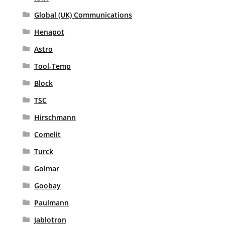
Global (UK) Communications
Henapot
Astro
Tool-Temp
Block
TSC
Hirschmann
Comelit
Turck
Golmar
Goobay
Paulmann
Jablotron