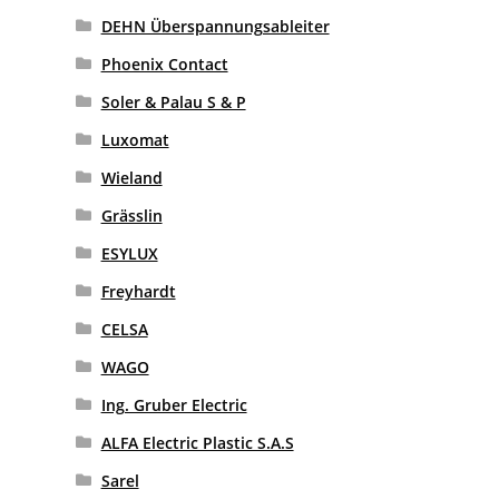
DEHN Überspannungsableiter
Phoenix Contact
Soler & Palau S & P
Luxomat
Wieland
Grässlin
ESYLUX
Freyhardt
CELSA
WAGO
Ing. Gruber Electric
ALFA Electric Plastic S.A.S
Sarel