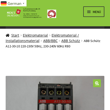
German
▼
Zur
Zum
MENÜ
Navigation
Inhalt
springen
springen
UNTERM
SPIELWAREN/BAUSÄTZE
ÖFFNEN
Start
Elektromaterial
Elektromaterial /
UNTERM
ELEKTRO
Installationsmaterial
ABB/BBC
ABB Schütz
ABB Schütz
ÖFFNEN
A12-30-10 220-230V 50Hz, 230-240V 60Hz R80
LÜFTUNG, HEIZUNG, KLIMA
SANITÄR
UNTERM
BRIEFMARKEN
ÖFFNEN
🔍