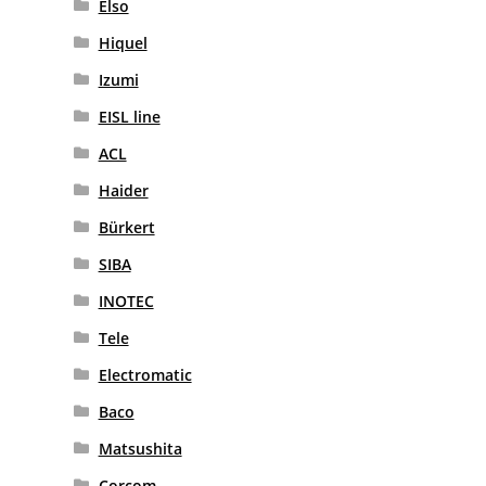
Elso
Hiquel
Izumi
EISL line
ACL
Haider
Bürkert
SIBA
INOTEC
Tele
Electromatic
Baco
Matsushita
Corcom