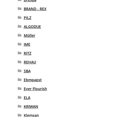
BRAND - REX
PILZ
ALGODUE
Müller
IME
RITZ
REHAU
SBA
Ebmpapst
Ever Flourish
ELA
KRIWAN
Klemsan