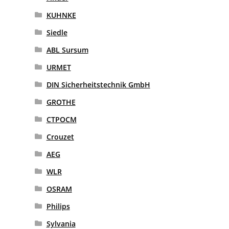
KUHNKE
Siedle
ABL Sursum
URMET
DIN Sicherheitstechnik GmbH
GROTHE
CTPOCM
Crouzet
AEG
WLR
OSRAM
Philips
Sylvania