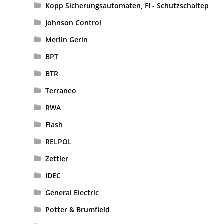
Kopp Sicherungsautomaten, FI - Schutzschaltep
Johnson Control
Merlin Gerin
BPT
BTR
Terraneo
RWA
Flash
RELPOL
Zettler
IDEC
General Electric
Potter & Brumfield