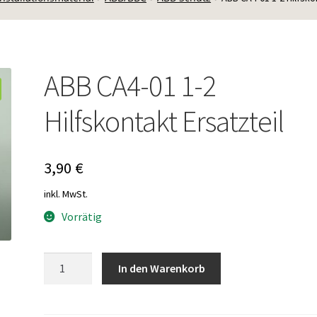
ABB CA4-01 1-2
Hilfskontakt Ersatzteil
3,90
€
inkl. MwSt.
Vorrätig
ABB
In den Warenkorb
CA4-
01
1-