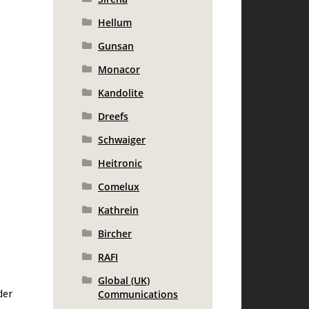
Hellum
Gunsan
Monacor
Kandolite
Dreefs
Schwaiger
Heitronic
Comelux
Kathrein
Bircher
RAFI
Global (UK)
der
Communications