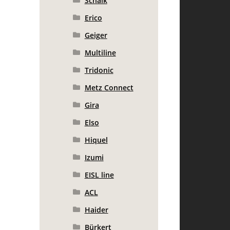
Schalk
Erico
Geiger
Multiline
Tridonic
Metz Connect
Gira
Elso
Hiquel
Izumi
EISL line
ACL
Haider
Bürkert