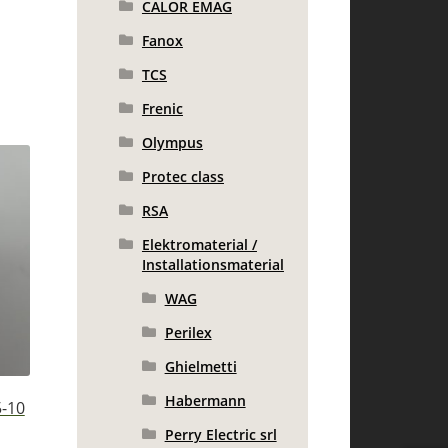
CALOR EMAG
Fanox
TCS
Frenic
Olympus
Protec class
RSA
Elektromaterial /
Installationsmaterial
WAG
Perilex
Ghielmetti
Habermann
5-10
Perry Electric srl