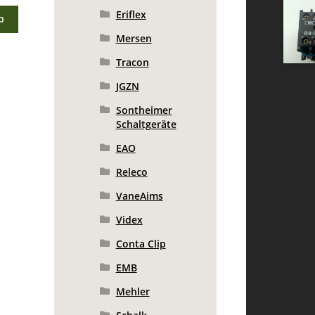
Eriflex
b
Mersen
Tracon
JGZN
Sontheimer
Schaltgeräte
EAO
Releco
VaneAims
Videx
Conta Clip
EMB
Mehler