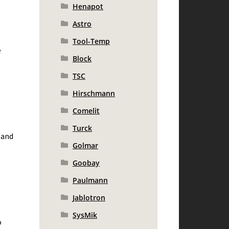
Henapot
Astro
Tool-Temp
e
Block
TSC
Hirschmann
Comelit
Turck
 and
Golmar
Goobay
Paulmann
Jablotron
SysMik
o