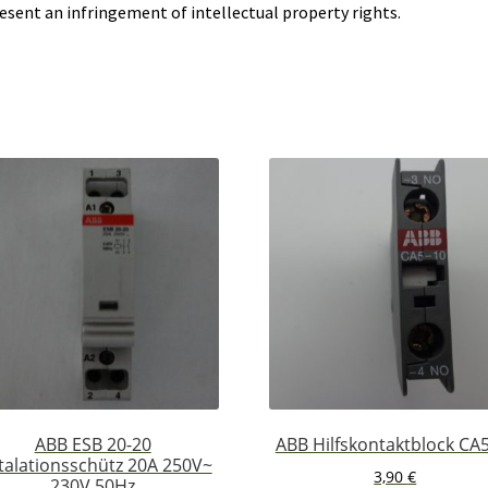
esent an infringement of intellectual property rights.
ABB ESB 20-20
ABB Hilfskontaktblock CA
talationsschütz 20A 250V~
3,90
€
230V 50Hz