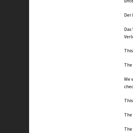
unte
Der 
Das 
Verl
This
The 
We w
chec
This
The 
The 