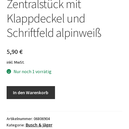
Zentralstück mit
Klappdeckel und
Schriftfeld alpinweiß
5,90
€
inkl. MwSt.
Nur noch 1 vorrätig
Busch
In den Warenkorb
und
Jäger
0501-
4-
Artikelnummer:
06806904
Busch & Jäger
Kategorie:
2693