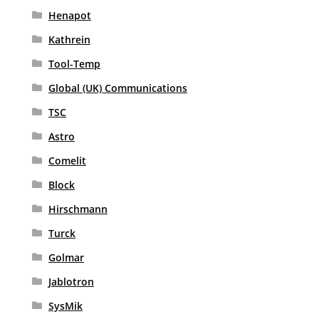
Henapot
Kathrein
Tool-Temp
Global (UK) Communications
TSC
Astro
Comelit
Block
Hirschmann
Turck
Golmar
Jablotron
SysMik