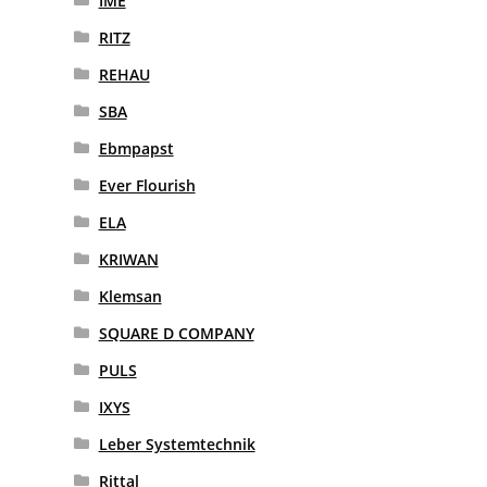
IME
RITZ
REHAU
SBA
Ebmpapst
Ever Flourish
ELA
KRIWAN
Klemsan
SQUARE D COMPANY
PULS
IXYS
Leber Systemtechnik
Rittal