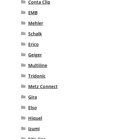
Conta Clip
EMB
Mehler
Schalk
Erico
Geiger
Multiline
Tridonic
Metz Connect
Gira
Elso
Hiquel
Izumi