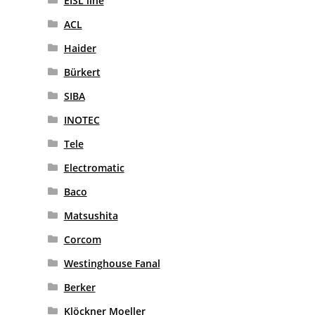
EISL line
ACL
Haider
Bürkert
SIBA
INOTEC
Tele
Electromatic
Baco
Matsushita
Corcom
Westinghouse Fanal
Berker
Klöckner Moeller