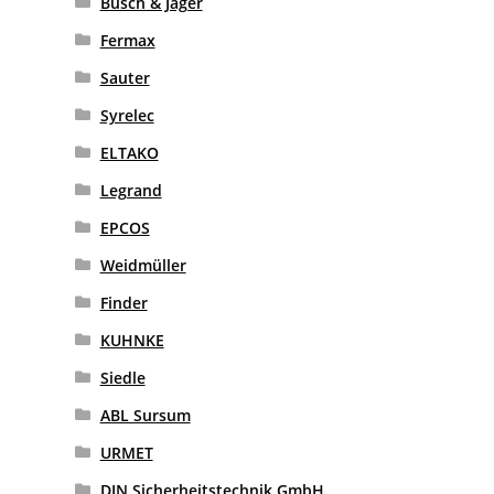
Busch & Jäger
Fermax
Sauter
Syrelec
ELTAKO
Legrand
EPCOS
Weidmüller
Finder
KUHNKE
Siedle
ABL Sursum
URMET
DIN Sicherheitstechnik GmbH