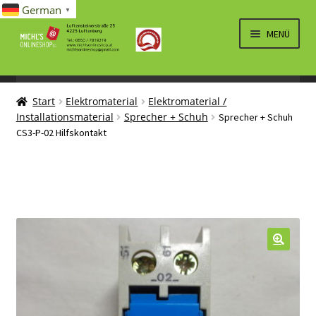
German
▼
Zur
Zum
MENÜ
Navigation
Inhalt
springen
springen
UNTERM
SPIELWAREN/BAUSÄTZE
ÖFFNEN
Start
Elektromaterial
Elektromaterial /
UNTERM
ELEKTRO
Installationsmaterial
Sprecher + Schuh
Sprecher + Schuh
ÖFFNEN
CS3-P-02 Hilfskontakt
LÜFTUNG, HEIZUNG, KLIMA
SANITÄR
UNTERM
BRIEFMARKEN
ÖFFNEN
🔍