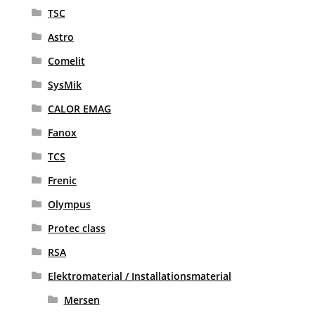
TSC
Astro
Comelit
SysMik
CALOR EMAG
Fanox
TCS
Frenic
Olympus
Protec class
RSA
Elektromaterial / Installationsmaterial
Mersen