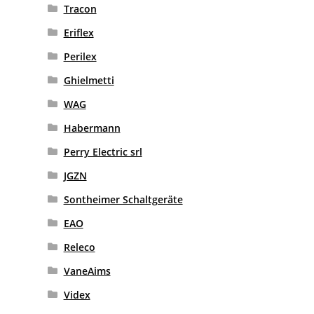
Tracon
Eriflex
Perilex
Ghielmetti
WAG
Habermann
Perry Electric srl
JGZN
Sontheimer Schaltgeräte
EAO
Releco
VaneAims
Videx