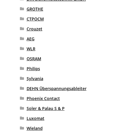
GROTHE
CTPOCM
Crouzet
AEG
WLR
OSRAM
Philips
Sylvania
DEHN Überspannungsableiter
Phoenix Contact
Soler & Palau S & P
Luxomat
Wieland