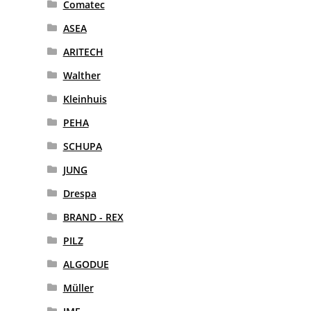
Comatec
ASEA
ARITECH
Walther
Kleinhuis
PEHA
SCHUPA
JUNG
Drespa
BRAND - REX
PILZ
ALGODUE
Müller