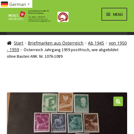
German
▼
Zur
Zum
MENÜ
Navigation
Inhalt
springen
springen
UNTERM
SPIELWAREN/BAUSÄTZE
ÖFFNEN
Start
Briefmarken aus Österreich
Ab 1945
von 1950
UNTERM
ELEKTRO
- 1959
Österreich Jahrgang 1959 postfrisch, wie abgebildet
ÖFFNEN
ohne Bauten ANK. Nr. 1076-1089
LÜFTUNG, HEIZUNG, KLIMA
SANITÄR
UNTERM
BRIEFMARKEN
ÖFFNEN
🔍