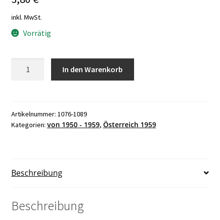
inkl. MwSt.
Vorrätig
Österreich
In den Warenkorb
Jahrgang
1959
postfrisch,
wie
Artikelnummer:
1076-1089
von 1950 - 1959
Österreich 1959
Kategorien:
,
abgebildet
ohne
Bauten
ANK.
Beschreibung
Nr.
1076-
1089
Beschreibung
Menge